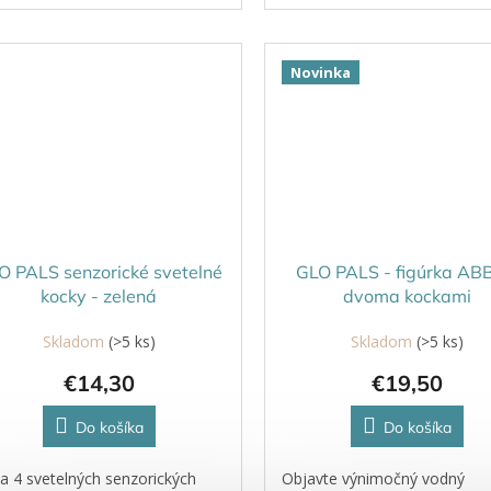
žiaria.
rozžiaria.
Novinka
O PALS senzorické svetelné
GLO PALS - figúrka AB
kocky - zelená
dvoma kockami
Skladom
(>5 ks)
Skladom
(>5 ks)
€14,30
€19,50
Do košíka
Do košíka
a 4 svetelných senzorických
Objavte výnimočný vodný