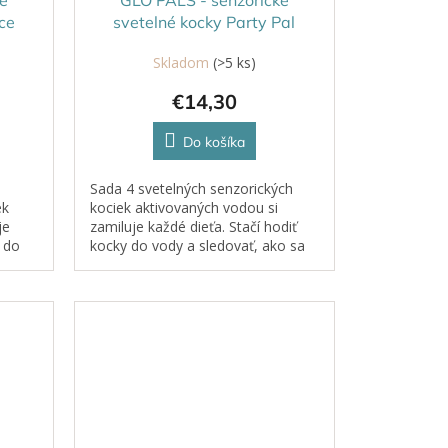
oce
svetelné kocky Party Pal
Skladom
(>5 ks)
€14,30
Do košíka
Sada 4 svetelných senzorických
ek
kociek aktivovaných vodou si
je
zamiluje každé dieťa. Stačí hodiť
y do
kocky do vody a sledovať, ako sa
aria.
rozžiaria.