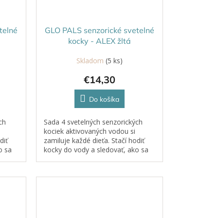
telné
GLO PALS senzorické svetelné
á
kocky - ALEX žltá
Skladom
(5 ks)
€14,30
Do košíka
ch
Sada 4 svetelných senzorických
kociek aktivovaných vodou si
diť
zamiluje každé dieťa. Stačí hodiť
o sa
kocky do vody a sledovať, ako sa
rozžiaria.