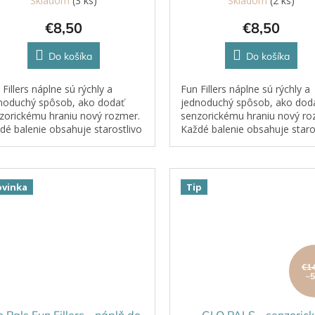
Skladom
(3 ks)
Skladom
(2 ks)
€8,50
€8,50
Do košíka
Do košíka
 Fillers náplne sú rýchly a
Fun Fillers náplne sú rýchly a
noduchý spôsob, ako dodať
jednoduchý spôsob, ako dod
zorickému hraniu nový rozmer.
senzorickému hraniu nový ro
dé balenie obsahuje starostlivo
Každé balenie obsahuje staro
rané tematické doplnky, ktoré
vybrané tematické doplnky, k
hatia Glo Pals senzorické
obohatia Glo Pals senzorické
oby...
nádoby...
vinka
Tip
€1
–
o Pals Fun Fillers - náplň do
GLO PALS - senzorick