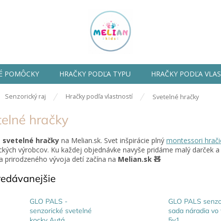
É POMÔCKY
HRAČKY PODĽA TYPU
HRAČKY PODĽA VLA
ov
Senzorický raj
Hračky podľa vlastností
Svetelné hračky
telné hračky
e
svetelné hračky
na Melian.sk. Svet inšpirácie plný
montessori hrači
ckých výrobcov. Ku každej objednávke navyše pridáme malý darček 
 prirodzeného vývoja detí začína na
Melian.sk 🧸
redávanejšie
GLO PALS -
GLO PALS senzo
senzorické svetelné
sada náradia vo
kocky Autá
5v1