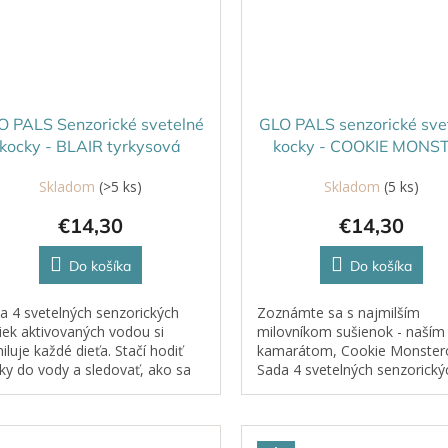
O PALS Senzorické svetelné
GLO PALS senzorické sve
kocky - BLAIR tyrkysová
kocky - COOKIE MONS
modrá
Skladom
(>5 ks)
Skladom
(5 ks)
€14,30
€14,30
Do košíka
Do košíka
a 4 svetelných senzorických
Zoznámte sa s najmilším
iek aktivovaných vodou si
milovníkom sušienok - naším
iluje každé dieťa. Stačí hodiť
kamarátom, Cookie Monster
ky do vody a sledovať, ako sa
Sada 4 svetelných senzorický
žiaria.
kociek aktivovaných vodou si
zamiluje každé dieťa. Stačí ho
kocky do vody a...