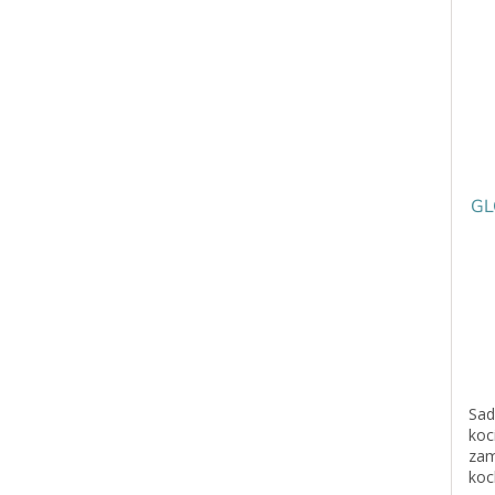
GL
Sad
koc
zam
koc