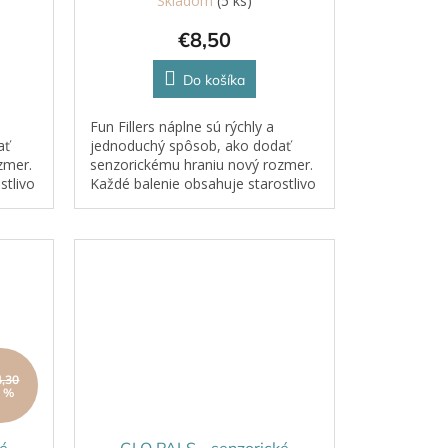
Skladom
(5 ks)
€8,50
Do košíka
Fun Fillers náplne sú rýchly a
ať
jednoduchý spôsob, ako dodať
zmer.
senzorickému hraniu nový rozmer.
stlivo
Každé balenie obsahuje starostlivo
toré
vybrané tematické doplnky, ktoré
obohatia Glo Pals senzorické
nádoby...
4,30
5 %
é
GLO PALS - senzorické