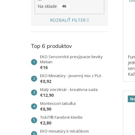
Na sklade
46
ROZBALIŤ FILTER
Top 6 produktov
Fun
EKO Senzorické presýpacie lieviky
Melian
jed
€16
sen
Kaž
EKO Miniatúry - Jesenný mix z PLA
vyb
€0,92
obo
Malý zmrzlinár - kreatívna sada
nád
€12,90
No
Montessori tabuľka
€6,90
TickiT® Farebné kliešte
€2,80
EKO miniatúry k mlsáčikom