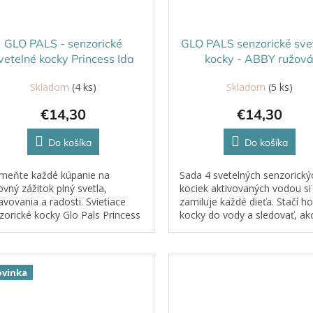
GLO PALS - senzorické
GLO PALS senzorické sve
vetelné kocky Princess Ida
kocky - ABBY ružov
Skladom
(4 ks)
Skladom
(5 ks)
€14,30
€14,30
Do košíka
Do košíka
meňte každé kúpanie na
Sada 4 svetelných senzorický
ovný zážitok plný svetla,
kociek aktivovaných vodou si
avovania a radosti. Svietiace
zamiluje každé dieťa. Stačí ho
zorické kocky Glo Pals Princess
kocky do vody a sledovať, ak
 sa po kontakte s vodou
rozžiaria.
omaticky rozsvietia jemným
ovým svetlom a...
vinka