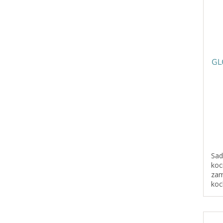
GL
Sad
koc
zam
koc
roz