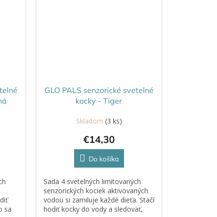
telné
GLO PALS senzorické svetelné
ná
kocky - Tiger
Skladom
(3 ks)
€14,30
Do košíka
ch
Sada 4 svetelných limitovaných
senzorických kociek aktivovaných
diť
vodou si zamiluje každé dieťa. Stačí
o sa
hodiť kocky do vody a sledovať,