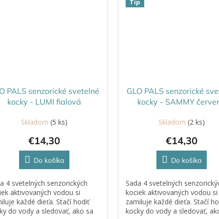
Tip
O PALS senzorické svetelné
GLO PALS senzorické sve
kocky - LUMI fialová
kocky - SAMMY červe
Skladom
(5 ks)
Skladom
(2 ks)
€14,30
€14,30
Do košíka
Do košíka
a 4 svetelných senzorických
Sada 4 svetelných senzorický
iek aktivovaných vodou si
kociek aktivovaných vodou si
iluje každé dieťa. Stačí hodiť
zamiluje každé dieťa. Stačí ho
ky do vody a sledovať, ako sa
kocky do vody a sledovať, ak