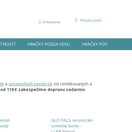
NÁKUPNÝ
Prázdny košík
Prihlásenie
KOŠÍK
STNOSTÍ
HRAČKY PODĽA VEKU
HRAČKY PODĽA PRÍLEŽIT
ek
a
senzorických pomôcok
od certifikovaných a
a
od 110 € zabezpečíme dopravu zadarmo
.
rická
GLO PALS senzorické
 vody
svetelné kocky -
LUMI fialová