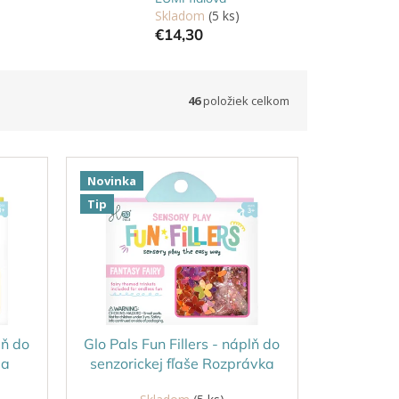
Skladom
(5 ks)
€14,30
46
položiek celkom
Novinka
Tip
lň do
Glo Pals Fun Fillers - náplň do
ma
senzorickej fľaše Rozprávka