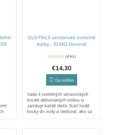
telné
GLO PALS senzorické svetelné
TER
kocky - ELMO červená
Skladom
(4 ks)
€14,30
Do košíka
Sada 4 svetelných senzorických
kociek aktivovaných vodou si
om!
zamiluje každé dieťa. Stačí hodiť
ch
kocky do vody a sledovať, ako sa
rozžiaria.
diť