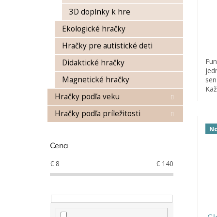
v
3D doplnky k hre
Ekologické hračky
Hračky pre autistické deti
Fun
Didaktické hračky
jed
Magnetické hračky
sen
Kaž
Hračky podľa veku
vyb
obo
Hračky podľa príležitosti
nád
No
Cena
€
8
€
140
Gl