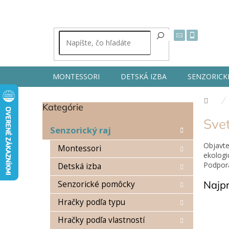
Prejsť
na
obsah
MONTESSORI
DETSKÁ IZBA
SENZORICK
Dom
Kategórie
Preskočiť
B
kategórie
Sve
o
Senzorický raj
č
Objavt
n
Montessori
ekologi
ý
Podpora
Detská izba
p
a
Najp
Senzorické pomôcky
n
e
Hračky podľa typu
l
Hračky podľa vlastností