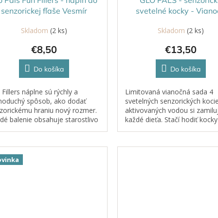
senzorickej fľaše Vesmír
svetelné kocky - Vian
Skladom
(2 ks)
Skladom
(2 ks)
€8,50
€13,50
Do košíka
Do košíka
 Fillers náplne sú rýchly a
Limitovaná vianočná sada 4
noduchý spôsob, ako dodať
svetelných senzorických koci
zorickému hraniu nový rozmer.
aktivovaných vodou si zamilu
dé balenie obsahuje starostlivo
každé dieťa. Stačí hodiť kock
rané tematické doplnky, ktoré
vody a sledovať, ako sa rozži
hatia Glo Pals senzorické
oby...
vinka