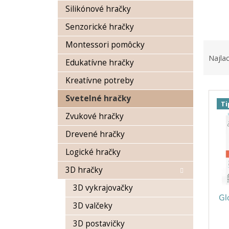
Silikónové hračky
Senzorické hračky
R
Montessori pomôcky
a
Najlac
Edukatívne hračky
d
e
Kreatívne potreby
V
n
Svetelné hračky
ý
i
Ti
p
e
Zvukové hračky
i
p
s
Drevené hračky
r
p
o
Logické hračky
r
d
o
u
3D hračky
d
k
3D vykrajovačky
u
t
Gl
k
o
3D valčeky
t
v
3D postavičky
o