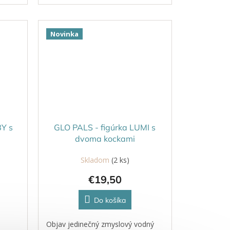
ako sa rozžiaria.
Novinka
BY s
GLO PALS - figúrka LUMI s
dvoma kockami
Skladom
(2 ks)
€19,50
Do košíka
Objav jedinečný zmyslový vodný