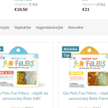
Skladom
(1 ks)
Skladom
(3 ks)
€19,50
€21
nejšie
Najdrahšie
Najpredávanejšie
Abecedne
p
Novinka
Tip
o Pals Fun Fillers - náplň do
Glo Pals Fun Fillers - náp
senzorickej fľaše ABC
senzorickej fľaše Far