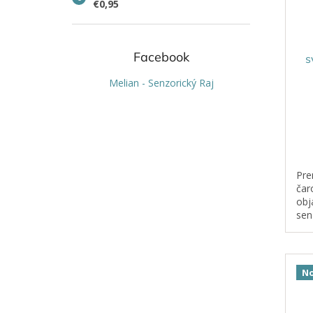
€0,95
Facebook
s
Melian - Senzorický Raj
Pre
čar
obj
sen
Ida
aut
ruž
No