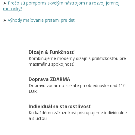
➤
Prečo sú pompoms skvelým nástrojom na rozvoj jemnej
motoriky?
➤
Výhody maľovania prstami pre deti
Dizajn & Funkčnosť
Kombinujeme moderný dizajn s praktickosťou pre
maximálnu spokojnosť.
Doprava ZDARMA
Dopravu zadarmo získate pri objednávke nad 110
EUR.
Individuálna starostlivosť
Ku každému zákazníkovi pristupujeme individuálne
a s úctou.