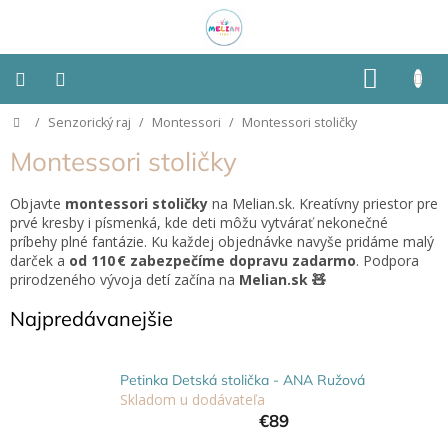
Prejsť
na
obsah
NÁKU
KOŠÍK
Domov
/
Senzorický raj
/
Montessori
/
Montessori stoličky
Montessori
Montessori stoličky
Detská
izba
Objavte
montessori stoličky
na Melian.sk.
Kreatívny priestor pre
prvé kresby i písmenká, kde deti môžu vytvárať nekonečné
príbehy plné fantázie. Ku každej objednávke navyše pridáme malý
Senzorické
pomôcky
darček a
od 110 € zabezpečíme dopravu zadarmo
. Podpora
prirodzeného vývoja detí začína na
Melian.sk 🧸
Hračky
Najpredávanejšie
podľa
typu
Petinka Detská stolička - ANA Ružová
Hračky
Skladom u dodávateľa
podľa
€89
vlastností