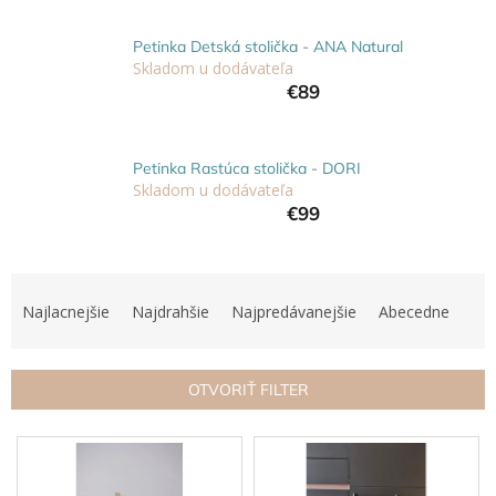
Hračky
Petinka Detská stolička - ANA Natural
podľa
veku
Skladom u dodávateľa
€89
Hračky
podľa
príležitosti
Petinka Rastúca stolička - DORI
Skladom u dodávateľa
€99
Značky
Senzorický
raj
R
a
Najlacnejšie
Najdrahšie
Najpredávanejšie
Abecedne
d
Prihlásenie
e
n
OTVORIŤ FILTER
i
e
V
p
ý
r
p