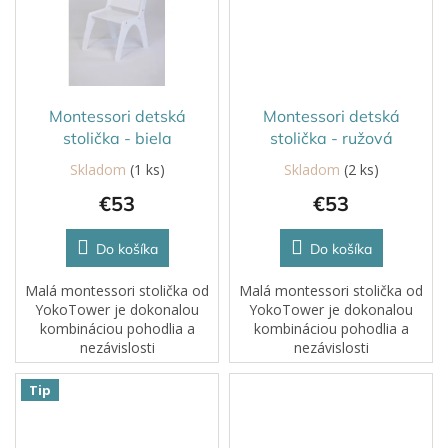
Montessori detská
Montessori detská
stolička - biela
stolička - ružová
Skladom
(1 ks)
Skladom
(2 ks)
€53
€53
Do košíka
Do košíka
Malá montessori stolička od
Malá montessori stolička od
YokoTower je dokonalou
YokoTower je dokonalou
kombináciou pohodlia a
kombináciou pohodlia a
nezávislosti
nezávislosti
pre vaše dieťa. Stolička je
pre vaše dieťa. Stolička je
navrhnutá pre deti, ktoré už
navrhnutá pre deti, ktoré už
Tip
bezpečne sedia a začínajú si...
bezpečne sedia a začínajú si...