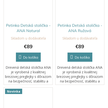
Petinka Detská stolička -
Petinka Detská stolička -
ANA Natural
ANA Ružová
Skladom u dodávateľa
Skladom u dodávateľa
€89
€89
Do košíka
Do košíka
Drevená detská stolička ANA
Drevená detská stolička ANA
je vyrobená z kvalitnej
je vyrobená z kvalitnej
brezovej preglejky s dôrazom
brezovej preglejky s dôrazom
na bezpečnosť, stabilitu a
na bezpečnosť, stabilitu a
nadčasový dizajn. Výška
nadčasový dizajn. Výška
sedáku 30 cm je ideálna pre
sedáku 30 cm je ideálna pre
Novinka
menšie deti a zabezpečuje...
menšie deti a...