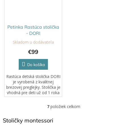
Petinka Rastúca stolička
- DORI
Skladom u dodávateľa
€99
Do košíka
Rastúca detská stolička DORI
je vyrobená z kvalitnej
brezovej preglejky. Stolička je
vhodná pre deti už od 1 roka
a vďaka trojstupňovému
nastaveniu výšky rastie spolu
7
položiek celkom
O
s dieťaťom, čím...
v
l
Stoličky montessori
á