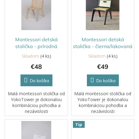
o
i
d
s
u
p
k
r
t
o
o
d
Montessori detská
Montessori detská
v
u
stolička - prírodná
stolička - čierna/lakovaná
k
Skladom
(4 ks)
Skladom
(4 ks)
t
€48
€49
o
v
Do košíka
Do košíka
Malá montessori stolička od
Malá montessori stolička od
YokoTower je dokonalou
YokoTower je dokonalou
kombináciou pohodlia a
kombináciou pohodlia a
nezávislosti
nezávislosti
pre vaše dieťa. Stolička je
pre vaše dieťa. Stolička je
navrhnutá pre deti, ktoré už
navrhnutá pre deti, ktoré už
Tip
bezpečne sedia a začínajú si...
bezpečne sedia a začínajú si...