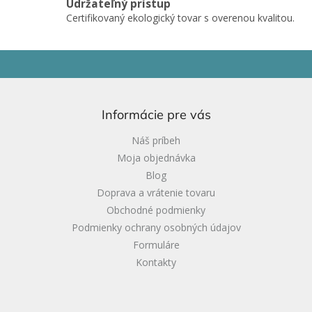
Udržateľný prístup
Certifikovaný ekologický tovar s overenou kvalitou.
Z
á
p
ä
Informácie pre vás
t
i
Náš príbeh
e
Moja objednávka
Blog
Doprava a vrátenie tovaru
Obchodné podmienky
Podmienky ochrany osobných údajov
Formuláre
Kontakty