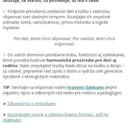
ukazuje, že všetko, čo potrebuje, už má v sebe.
✨ Podporte prirodzenú zvedavosť detí a túžbu s radosťou
objavovať svet vlastným tempom. Rozvíjajte ich zmyslové
vnímanie sveta, samostatnosť, jemnú motoriku a logické
myslenie.
Pre deti, ktoré chcú objavovať. Pre rodičov, ktorí chcú
inšpirovať.
✨ Do vašich domovov prinášame krásu, funkčnosť aj vzdelávanie,
ktoré pomáha budovať
harmonické prostredie pre deti aj
rodičov
. Naše zmysluplné hračky kladú dôraz na kvalitu a dizajn –
sú odolné, pripravené rásť spolu s deťmi a vydržia celé generácie.
Vyrobené z ekologických materiálov.
TIP:
Nechajte sa inšpirovať našimi
hravými článkami
plnými
nápadov, tipov a odborných rád nielen pre rodičov a pedagógov:
➤
Zábavná hra s mrkvičkami
➤
S
poznávajte ovocie a zeleninu hravou formou - pdf na
stiahnutie