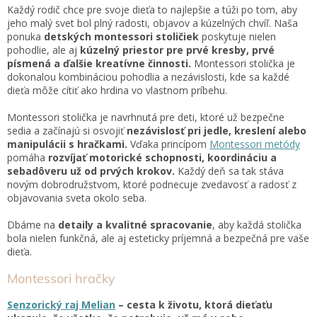
d
Každý rodič chce pre svoje dieťa to najlepšie a túži po tom, aby
a
jeho malý svet bol plný radosti, objavov a kúzelných chvíľ. Naša
c
ponuka
detských montessori stoličiek
poskytuje nielen
i
pohodlie, ale aj
kúzelný priestor pre prvé kresby, prvé
e
písmená a ďalšie kreatívne činnosti.
Montessori stolička je
p
dokonalou kombináciou pohodlia a nezávislosti, kde sa každé
r
dieťa môže cítiť ako hrdina vo vlastnom príbehu.
v
k
Montessori stolička je navrhnutá pre deti, ktoré už bezpečne
y
sedia a začínajú si osvojiť
nezávislosť pri jedle, kreslení alebo
v
manipulácii s hračkami.
Vďaka princípom
Montessori metódy
ý
pomáha
rozvíjať motorické schopnosti, koordináciu a
p
sebadôveru už od prvých krokov.
Každý deň sa tak stáva
i
novým dobrodružstvom, ktoré podnecuje zvedavosť a radosť z
s
objavovania sveta okolo seba.
u
Dbáme na
detaily a kvalitné spracovanie
, aby každá stolička
bola nielen funkčná, ale aj esteticky príjemná a bezpečná pre vaše
dieťa.
Montessori hračky
Senzorický raj Melian
– cesta k životu, ktorá dieťaťu