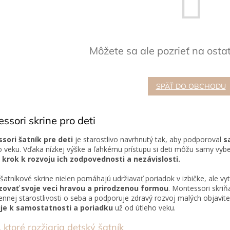
Môžete sa ale pozrieť na osta
SPÄŤ DO OBCHODU
ssori skrine pro deti
sori šatník pre deti
je starostlivo navrhnutý tak, aby podporoval
s
 veku. Vďaka nízkej výške a ľahkému prístupu si deti môžu samy vybe
ý
krok k rozvoju ich zodpovednosti a nezávislosti.
šatníkové skrine nielen pomáhajú udržiavať poriadok v izbičke, ale vytv
zovať svoje veci hravou a prirodzenou formou
. Montessori skri
nnej starostlivosti o seba a podporuje zdravý rozvoj malých objavite
je k samostatnosti a poriadku
už od útleho veku.
 ktoré rozžiaria detský šatník