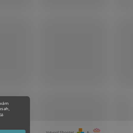
 vám
bsah,
tu
.
Vytvoril Shoptet
&