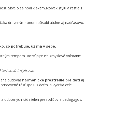
nosť. Skvelo sa hodí k akémukoľvek štýlu a rastie s
vďaka dreveným tónom pôsobí útulne aj nadčasovo.
ko, čo potrebuje, už má v sebe.
astným tempom. Rozvíjajte ich zmyslové vnímanie
ktorí chcú inšpirovať.
omáha budovať
harmonické prostredie pre deti aj
 pripravené rásť spolu s deťmi a vydržia celé
 a odborných rád nielen pre rodičov a pedagógov: