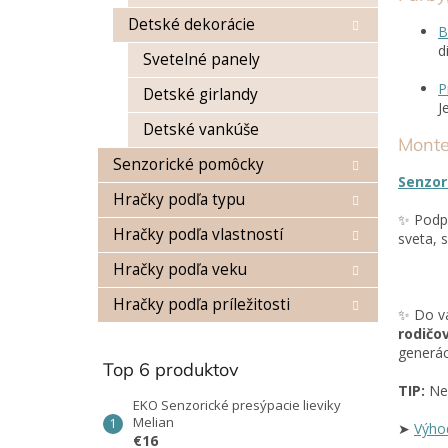
Detské dekorácie
B
d
Svetelné panely
P
Detské girlandy
J
Detské vankúše
Monte
Senzorické pomôcky
Senzor
Hračky podľa typu
✨ Podpo
Hračky podľa vlastností
sveta, 
Hračky podľa veku
Hračky podľa príležitosti
✨ Do va
rodičo
generác
Top 6 produktov
TIP:
Nec
EKO Senzorické presýpacie lieviky
Melian
➤
Výho
€16