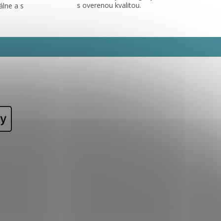
s overenou kvalitou.
álne a s