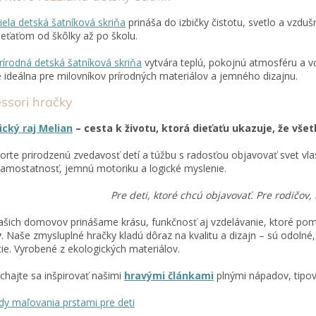
iela detská šatníková skriňa
prináša do izbičky čistotu, svetlo a vzduš
ieťaťom od škôlky až po školu.
rírodná detská šatníková skriňa
vytvára teplú, pokojnú atmosféru a 
e ideálna pre milovníkov prírodných materiálov a jemného dizajnu.
ssori hračky
ický raj Melian
– cesta k životu, ktorá dieťaťu ukazuje, že všet
rte prirodzenú zvedavosť detí a túžbu s radosťou objavovať svet vl
samostatnosť, jemnú motoriku a logické myslenie.
Pre deti, ktoré chcú objavovať. Pre rodičov, 
šich domovov prinášame krásu, funkčnosť aj vzdelávanie, ktoré p
v
. Naše zmysluplné hračky kladú dôraz na kvalitu a dizajn – sú odolné,
ie. Vyrobené z ekologických materiálov.
hajte sa inšpirovať našimi
hravými článkami
plnými nápadov, tipov
dy maľovania prstami pre deti