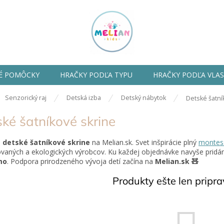
É POMÔCKY
HRAČKY PODĽA TYPU
HRAČKY PODĽA VLA
ov
Senzorický raj
Detská izba
Detský nábytok
Detské šatní
ké šatníkové skrine
e
detské šatníkové skrine
na Melian.sk. Svet inšpirácie plný
montess
kovaných a ekologických výrobcov. Ku každej objednávke navyše prid
mo
. Podpora prirodzeného vývoja detí začína na
Melian.sk 🧸
Produkty ešte len pripr