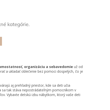
tné kategórie.
amostatnosť, organizáciu a sebavedomie
už od
rať a ukladať oblečenie bez pomoci dospelých, čo je
árajú aj prehľadný priestor, kde sa deti učia
ňa
sa tak stáva nepostrádateľným pomocníkom v
ľov. Vybavte detskú izbu nábytkom, ktorý vaše deti