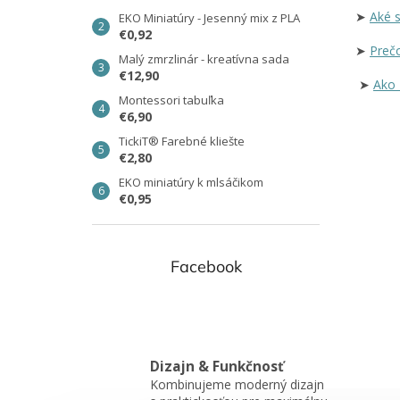
➤
Aké 
EKO Miniatúry - Jesenný mix z PLA
€0,92
➤
Preč
Malý zmrzlinár - kreatívna sada
€12,90
➤
Ako 
Montessori tabuľka
€6,90
TickiT® Farebné kliešte
€2,80
EKO miniatúry k mlsáčikom
€0,95
Facebook
Dizajn & Funkčnosť
Kombinujeme moderný dizajn