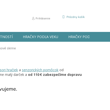
NÁKUPNÝ
Prázdny košík
Prihlásenie
KOŠÍK
STNOSTÍ
HRAČKY PODĽA VEKU
HRAČKY PODĽA PRÍLEŽIT
kové skrine
ori hračiek
a
senzorických pomôcok
od
áme malý darček a
od 110 € zabezpečíme dopravu
avujeme.