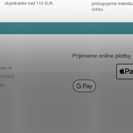
objednávke nad 110 EUR.
pristupujeme individu
úctou.
Prijímame online platby
lian.sk
337562
ids