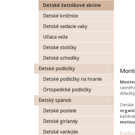
Detské šatníkové skrine
Detské knižnice
Detské sedacie vaky
Učiaca veža
Detské stoličky
Detské schodíky
Detské podložky
Monte
Detské podložky na hranie
Montes
ranného
Ortopedické podložky
dôležit
Detský spánok
Detské 
Detské postele
organi
každode
Detské girlandy
motivu
Detské vankúše
Farby,