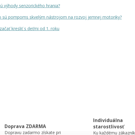
sú výhody senzorického hrania?
o sú pompoms skvelým nástrojom na rozvoj jemnej motoriky?
začať kresliť s deťmi od 1. roku
Individuálna
Doprava ZDARMA
starostlivosť
Dopravu zadarmo získate pri
Ku každému zákazník