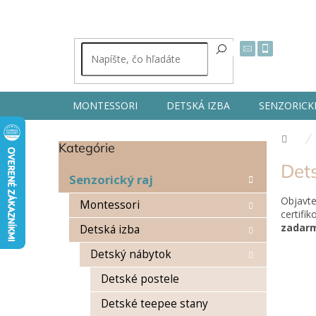
Prejsť
na
obsah
MONTESSORI
DETSKÁ IZBA
SENZORICK
Dom
Kategórie
Preskočiť
B
kategórie
Dets
o
Senzorický raj
č
Objavt
n
Montessori
certifi
ý
zadar
Detská izba
p
a
Detský nábytok
n
e
Detské postele
l
Detské teepee stany