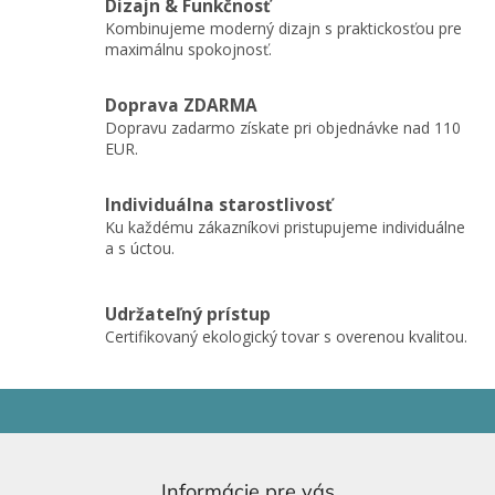
Dizajn & Funkčnosť
Kombinujeme moderný dizajn s praktickosťou pre
maximálnu spokojnosť.
Doprava ZDARMA
Dopravu zadarmo získate pri objednávke nad 110
EUR.
Individuálna starostlivosť
Ku každému zákazníkovi pristupujeme individuálne
a s úctou.
Udržateľný prístup
Certifikovaný ekologický tovar s overenou kvalitou.
Z
á
p
ä
Informácie pre vás