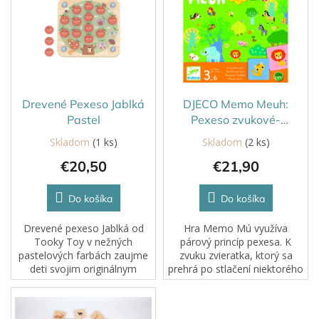
r
p
o
i
d
s
u
p
k
r
t
o
o
d
Drevené Pexeso Jablká
DJECO Memo Meuh:
v
u
Pastel
Pexeso zvukové-
k
zvieratká
Skladom
(1 ks)
Skladom
(2 ks)
t
€20,50
€21,90
o
v
Do košíka
Do košíka
Drevené pexeso Jablká od
Hra Memo Mú využíva
Tooky Toy v nežných
párový princíp pexesa. K
pastelových farbách zaujme
zvuku zvieratka, ktorý sa
deti svojim originálnym
prehrá po stlačení niektorého
prevedením a variabilitou hry.
žltého tlačidla na hracej
Hra sa totiž mení podľa toho,
doske, treba nájsť kartičku
akú z 10 predlôh práve
zvieratka, ktorému zvuk patrí.