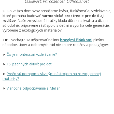
Láskavosť. Prirodzenosť. Odhodlanosť.
✨ Do vašich domovov prinášame krásu, funkčnosť aj vzdelávanie,
ktoré pomáha budovať
harmonické prostredie pre deti aj
rodičov
. Naše zmysluplné hračky kladú dôraz na kvalitu a dizajn –
sú odolné, pripravené rásť spolu s deťmi a vydržia celé generácie.
Vyrobené z ekologických materiálov.
TIP:
Nechajte sa inšpirovať našimi
hravými článkami
plnými
nápadov, tipov a odborných rád nielen pre rodičov a pedagógov:
➤
Čo je montessori vzdelávanie?
➤
15 jesenných aktivít pre deti
➤
Prečo sú pompoms skvelým nástrojom na rozvoj jemnej
motoriky?
➤
Vianočné odpočítavanie s Melian