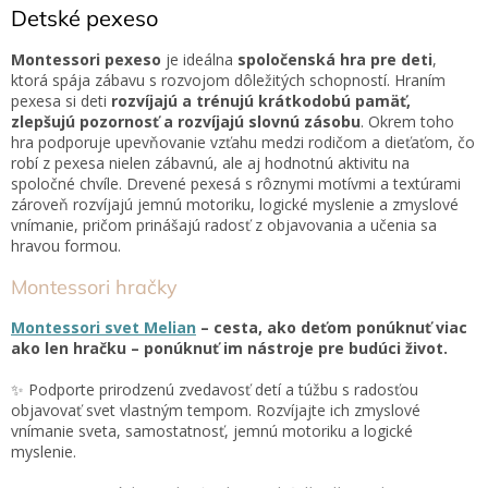
l
Detské pexeso
uchopiteľné.
á
d
Montessori pexeso
je ideálna
spoločenská hra pre deti
,
a
ktorá spája zábavu s rozvojom dôležitých schopností. Hraním
c
pexesa si deti
rozvíjajú a trénujú krátkodobú pamäť,
i
zlepšujú pozornosť a rozvíjajú slovnú zásobu
. Okrem toho
e
hra podporuje upevňovanie vzťahu medzi rodičom a dieťaťom, čo
p
robí z pexesa nielen zábavnú, ale aj hodnotnú aktivitu na
r
spoločné chvíle. Drevené pexesá s rôznymi motívmi a textúrami
v
zároveň rozvíjajú jemnú motoriku, logické myslenie a zmyslové
k
vnímanie, pričom prinášajú radosť z objavovania a učenia sa
y
hravou formou.
v
ý
Montessori hračky
p
i
Montessori svet Melian
– cesta
, ako deťom ponúknuť viac
s
ako len hračku – ponúknuť im nástroje pre budúci život.
u
✨ Podporte prirodzenú zvedavosť detí a túžbu s radosťou
objavovať svet vlastným tempom. Rozvíjajte ich zmyslové
vnímanie sveta, samostatnosť, jemnú motoriku a logické
myslenie.