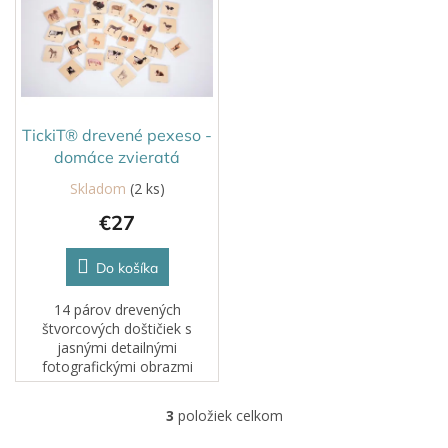
vložíte do...
Pri novej...
TickiT® drevené pexeso -
domáce zvieratá
Skladom
(2 ks)
€27
Do košíka
14 párov drevených
štvorcových doštičiek s
jasnými detailnými
fotografickými obrazmi
skutočných dospelých
domácich zvierat a ich
3
položiek celkom
O
mláďat. Robustné doštičky sú
v
pre malé ruky ľahko