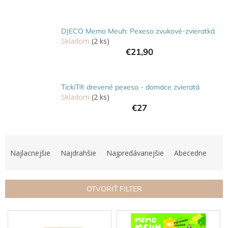
Hračky
podľa
veku
DJECO Memo Meuh: Pexeso zvukové-zvieratká
Skladom
(2 ks)
€21,90
Hračky
podľa
príležitosti
TickiT® drevené pexeso - domáce zvieratá
Skladom
(2 ks)
Značky
€27
Senzorický
raj
R
a
Najlacnejšie
Najdrahšie
Najpredávanejšie
Abecedne
Prihlásenie
d
e
n
OTVORIŤ FILTER
i
e
V
p
ý