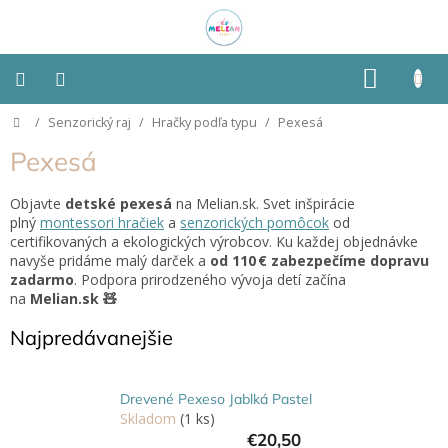
Prejsť
na
obsah
NÁKU
KOŠÍK
Domov
/
Senzorický raj
/
Hračky podľa typu
/
Pexesá
Montessori
Pexesá
Detská
izba
Objavte
detské pexesá
na Melian.sk. Svet inšpirácie
plný
montessori hračiek
a
senzorických pomôcok
od
certifikovaných a ekologických výrobcov. Ku každej objednávke
Senzorické
pomôcky
navyše pridáme malý darček a
od 110 € zabezpečíme dopravu
zadarmo
. Podpora prirodzeného vývoja detí začína
na
Melian.sk 🧸
Hračky
podľa
Najpredávanejšie
typu
Hračky
Drevené Pexeso Jablká Pastel
podľa
Skladom
(1 ks)
vlastností
€20,50