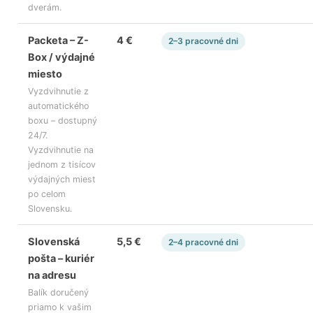
dverám.
Packeta – Z-
4 €
2–3 pracovné dni
Box / výdajné
miesto
Vyzdvihnutie z
automatického
boxu – dostupný
24/7.
Vyzdvihnutie na
jednom z tisícov
výdajných miest
po celom
Slovensku.
Slovenská
5,5 €
2–4 pracovné dni
pošta – kuriér
na adresu
Balík doručený
priamo k vašim