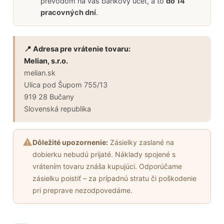
prevodom na váš bankový účet, a to
do 14
pracovných dní
.
📍 Adresa pre vrátenie tovaru:
Melian, s.r.o.
melian.sk
Ulica pod Šupom 755/13
919 28 Bučany
Slovenská republika
Dôležité upozornenie:
Zásielky zaslané na
dobierku nebudú prijaté. Náklady spojené s
vrátením tovaru znáša kupujúci. Odporúčame
zásielku poistiť – za prípadnú stratu či poškodenie
pri preprave nezodpovedáme.