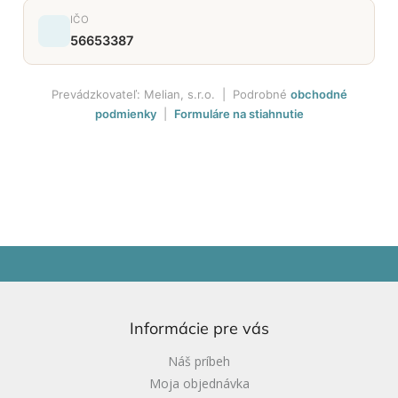
IČO
56653387
Prevádzkovateľ: Melian, s.r.o. | Podrobné
obchodné
podmienky
|
Formuláre na stiahnutie
Z
á
p
ä
Informácie pre vás
t
i
Náš príbeh
e
Moja objednávka