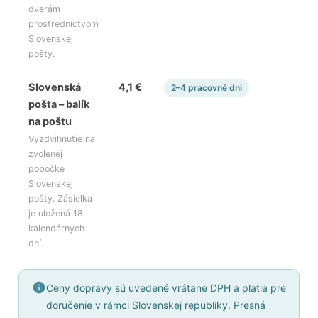
dverám
prostredníctvom
Slovenskej
pošty.
Slovenská
4,1 €
2–4 pracovné dni
pošta – balík
na poštu
Vyzdvihnutie na
zvolenej
pobočke
Slovenskej
pošty. Zásielka
je uložená 18
kalendárnych
dní.
Ceny dopravy sú uvedené vrátane DPH a platia pre
doručenie v rámci Slovenskej republiky. Presná