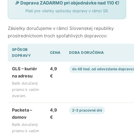
🎉 Doprava ZADARMO pri objednávke nad 110 €!
Hračky
Platí pre všetky spôsoby dopravy v rámci SR.
podľa
veku
Zásielky doručujeme v rámci Slovenskej republiky
Hračky
prostredníctvom troch spoľahlivých dopravcov:
podľa
príležitosti
SPÔSOB
CENA
DOBA DORUČENIA
DOPRAVY
Značky
GLS – kuriér
4,9
do 48 hod. od odovzdania dopravc
Senzorický
raj
na adresu
€
Balík doručený
priamo k vašim
Prihlásenie
dverám.
Packeta –
4,9
2–3 pracovné dni
domov
€
Balík doručený
priamo k vašim