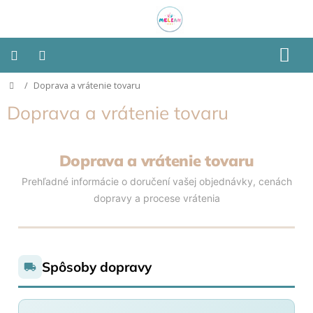
Prejsť
na
obsah
N
K
Domov
/
Doprava a vrátenie tovaru
Montessori
Doprava a vrátenie tovaru
Detská
izba
Doprava a vrátenie tovaru
Senzorické
pomôcky
Prehľadné informácie o doručení vašej objednávky, cenách
dopravy a procese vrátenia
Hračky
podľa
typu
Spôsoby dopravy
Hračky
podľa
vlastností