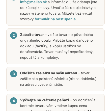
info@melian.sk
s informáciou, že odstupujete
od kúpnej zmluvy. Uveďte číslo objednávky a
názov vráteného tovaru. Môžete tiež využiť
vzorový
formulár na odstúpenie
.
Zabaľte tovar
– vložte tovar do pôvodného
originálneho obalu. Priložte kópiu daňového
dokladu (faktúry) a kópiu ústrižku od
doručovateľa. Tovar musí byť nepoškodený,
nepoužitý a kompletný.
Odošlite zásielku na našu adresu
– tovar
zašlite ako poistenú zásielku (nie na dobierku)
na adresu uvedenú nižšie.
Vyčkajte na vrátenie peňazí
– po doručení a
kontrole tovaru vám vrátime kúpnu cenu