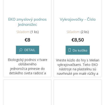
EKO zmyslový podnos
Vykrajovačky - Čísla
Jednorožec
Skladom
(1 ks)
Skladom
(2 ks)
€8
€8,50
DETAIL
Do košíka
Ekologický podnos v tvare
Vneste kúzlo do hry s Melian
obľúbeného
vykrajovačkami. Tieto EKO
jednorožca prinesie do
nástroje na plastelínu sú
detského sveta radosť a
navrhnuté pre malé rúčky a
rozvoj hravou
veľkú fantáziu. Každé
formou. Ideálny na
stlačenie, rolovanie či
zmysluplnú hru so sypkými
odtlačok sa mení na
materiálmi, modelovacou
dobrodružstvo....
hmotou, kinetickým...