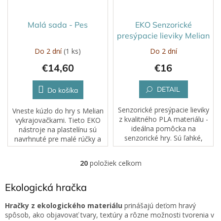
Malá sada - Pes
EKO Senzorické
presýpacie lieviky Melian
Do 2 dní
(1 ks)
Do 2 dní
€14,60
€16
DETAIL
Do košíka
Senzorické presýpacie lieviky
Vneste kúzlo do hry s Melian
z kvalitného PLA materiálu -
vykrajovačkami. Tieto EKO
ideálna pomôcka na
nástroje na plastelínu sú
senzorické hry. Sú ľahké,
navrhnuté pre malé rúčky a
odolné a ich jednoduchý
veľkú fantáziu. Každé
dizajn sa hodí do každej
stlačenie, rolovanie či
20
položiek celkom
O
herničky či detského kútika.
odtlačok sa mení na
v
dobrodružstvo....
l
Ekologická hračka
á
d
Hračky z ekologického materiálu
prinášajú deťom hravý
a
spôsob, ako objavovať tvary, textúry a rôzne možnosti tvorenia v