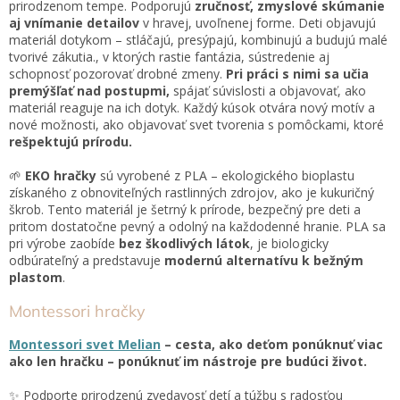
c
prirodzenom tempe. Podporujú
zručnosť, zmyslové skúmanie
i
aj vnímanie detailov
v hravej, uvoľnenej forme. Deti objavujú
e
materiál dotykom – stláčajú, presýpajú, kombinujú a budujú malé
p
tvorivé zákutia., v ktorých rastie fantázia, sústredenie aj
r
schopnosť pozorovať drobné zmeny.
Pri práci s nimi sa učia
v
premýšľať nad postupmi,
spájať súvislosti a objavovať, ako
k
materiál reaguje na ich dotyk. Každý kúsok otvára nový motív a
y
nové možnosti, ako objavovať svet tvorenia s pomôckami, ktoré
v
rešpektujú prírodu.
ý
p
🌱
EKO hračky
sú vyrobené z PLA – ekologického bioplastu
i
získaného z obnoviteľných rastlinných zdrojov, ako je kukuričný
s
škrob. Tento materiál je šetrný k prírode, bezpečný pre deti a
u
pritom dostatočne pevný a odolný na každodenné hranie. PLA sa
pri výrobe zaobíde
bez škodlivých látok
, je biologicky
odbúrateľný a predstavuje
modernú alternatívu k bežným
plastom
.
Montessori hračky
Montessori svet Melian
– cesta
, ako deťom ponúknuť viac
ako len hračku – ponúknuť im nástroje pre budúci život.
✨ Podporte prirodzenú zvedavosť detí a túžbu s radosťou