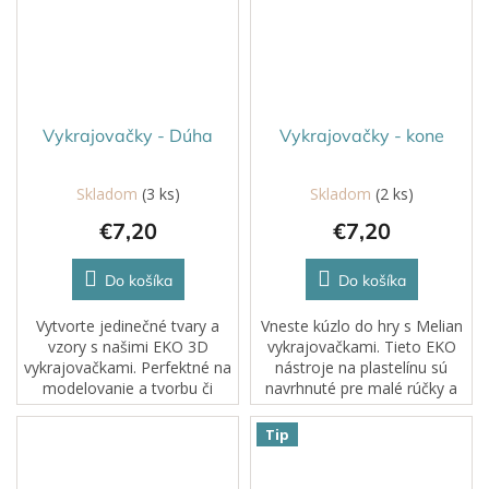
Vykrajovačky - Dúha
Vykrajovačky - kone
Skladom
(3 ks)
Skladom
(2 ks)
€7,20
€7,20
Do košíka
Do košíka
Vytvorte jedinečné tvary a
Vneste kúzlo do hry s Melian
vzory s našimi EKO 3D
vykrajovačkami. Tieto EKO
vykrajovačkami. Perfektné na
nástroje na plastelínu sú
modelovanie a tvorbu či
navrhnuté pre malé rúčky a
dokonca pečenie vašich
veľkú fantáziu. Každé
obľúbených cookies.
stlačenie, rolovanie či
Tip
odtlačok sa mení na
dobrodružstvo....