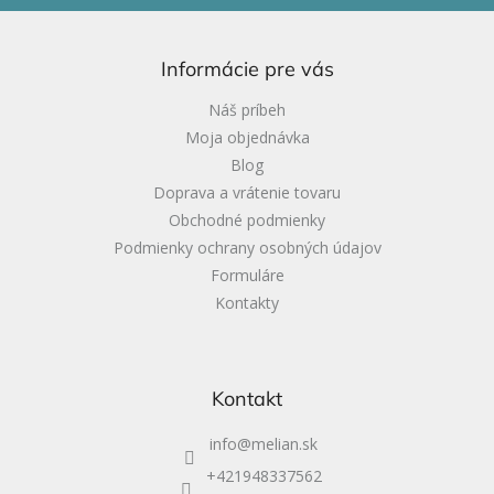
á
p
ä
Informácie pre vás
t
i
Náš príbeh
e
Moja objednávka
Blog
Doprava a vrátenie tovaru
Obchodné podmienky
Podmienky ochrany osobných údajov
Formuláre
Kontakty
Kontakt
info
@
melian.sk
+421948337562