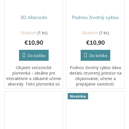
3D Abeceda
Podnos životný cyklus
Skladom
(1 ks)
Skladom
(1 ks)
Priemerné
hodnotenie
€10,90
€10,90
produktu
je
5,0
Do košíka
Do košíka
z
5
Objavte senzorické
Podnos životný cyklus dáva
hviezdičiek.
písmenká – ideálne pre
dieťaťu otvorený priestor na
interaktívne a zábavné učenie
objavovanie, učenie a
abecedy. Tieto písmenká sú
prepájanie súvislostí.
vytvorené na tvorenie slov a
Pomáha deťom pochopiť, že
podporujú učenie
v prírode má všetko svoj
Novinka
prostredníctvom vizuálneho
začiatok, priebeh aj premenu.
aj dotykového...
Vďaka štyrom...