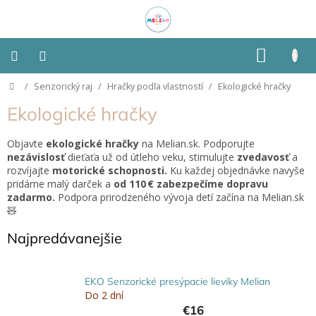
Prejsť
na
obsah
NÁKU
KOŠÍK
Domov
/
Senzorický raj
/
Hračky podľa vlastností
/
Ekologické hračky
Montessori
Ekologické hračky
Detská
izba
Objavte
ekologické hračky
na Melian.sk. Podporujte
nezávislosť
dieťaťa už od útleho veku, stimulujte
zvedavosť
a
rozvíjajte
motorické schopnosti.
Ku každej objednávke navyše
Senzorické
pomôcky
pridáme malý darček a
od 110 € zabezpečíme dopravu
zadarmo.
Podpora prirodzeného vývoja detí začína na Melian.sk
🧸
Hračky
podľa
Najpredávanejšie
typu
Hračky
EKO Senzorické presýpacie lieviky Melian
podľa
Do 2 dní
vlastností
€16