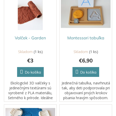
r
p
o
i
d
s
u
p
k
r
t
o
o
d
Valček - Garden
Montessori tabuľka
v
u
k
Skladom
(1 ks)
Skladom
(1 ks)
t
€3
€6,90
o
v
Do košíka
Do košíka
Ekologické 3D valčeky s
Jedinečná tabuľka, navrhnutá
jedinečnými textúrami sú
tak, aby deti podporovala pri
vyrobené z PLA materiálu,
objavovaní prvých krokov
šetrného k prírode. Ideálne
písania hravým spôsobom.
na prácu s plastelínou,
kinetickým pieskom, cestom
či hlinou.