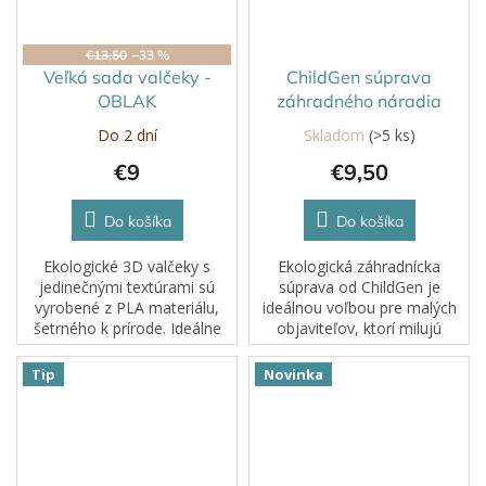
€13,50
–33 %
Veľká sada valčeky -
ChildGen súprava
OBLAK
záhradného náradia
Do 2 dní
Skladom
(>5 ks)
€9
€9,50
Do košíka
Do košíka
Ekologické 3D valčeky s
Ekologická záhradnícka
jedinečnými textúrami sú
súprava od ChildGen je
vyrobené z PLA materiálu,
ideálnou voľbou pre malých
šetrného k prírode. Ideálne
objaviteľov, ktorí milujú
na prácu s plastelínou,
tvorivú hru s pieskom alebo
kinetickým pieskom, cestom
zeminou.
Tip
Novinka
či hlinou.