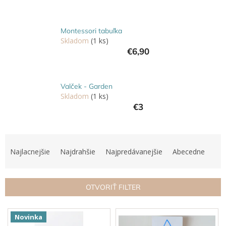
Hračky
podľa
veku
Montessori tabuľka
Skladom
(1 ks)
€6,90
Hračky
podľa
príležitosti
Valček - Garden
Skladom
(1 ks)
Značky
€3
Senzorický
raj
R
a
Najlacnejšie
Najdrahšie
Najpredávanejšie
Abecedne
Prihlásenie
d
e
n
OTVORIŤ FILTER
i
e
V
p
Novinka
ý