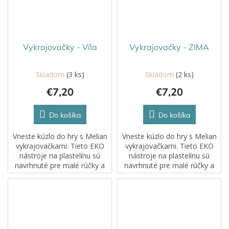
Vykrajovačky - Víla
Vykrajovačky - ZIMA
Skladom
(3 ks)
Skladom
(2 ks)
€7,20
€7,20
Do košíka
Do košíka
Vneste kúzlo do hry s Melian
Vneste kúzlo do hry s Melian
vykrajovačkami. Tieto EKO
vykrajovačkami. Tieto EKO
nástroje na plastelínu sú
nástroje na plastelínu sú
navrhnuté pre malé rúčky a
navrhnuté pre malé rúčky a
veľkú fantáziu. Každé
veľkú fantáziu. Každé
stlačenie, rolovanie či
stlačenie, rolovanie či
odtlačok sa mení na
odtlačok sa mení na
dobrodružstvo....
dobrodružstvo....