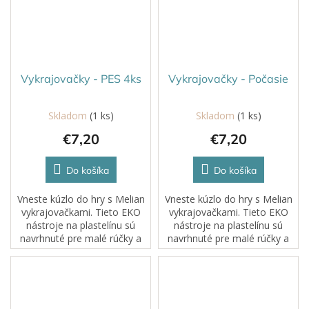
Vykrajovačky - PES 4ks
Vykrajovačky - Počasie
Skladom
(1 ks)
Skladom
(1 ks)
€7,20
€7,20
Do košíka
Do košíka
Vneste kúzlo do hry s Melian
Vneste kúzlo do hry s Melian
vykrajovačkami. Tieto EKO
vykrajovačkami. Tieto EKO
nástroje na plastelínu sú
nástroje na plastelínu sú
navrhnuté pre malé rúčky a
navrhnuté pre malé rúčky a
veľkú fantáziu. Každé
veľkú fantáziu. Každé
stlačenie, rolovanie či
stlačenie, rolovanie či
odtlačok sa mení na
odtlačok sa mení na
dobrodružstvo....
dobrodružstvo....