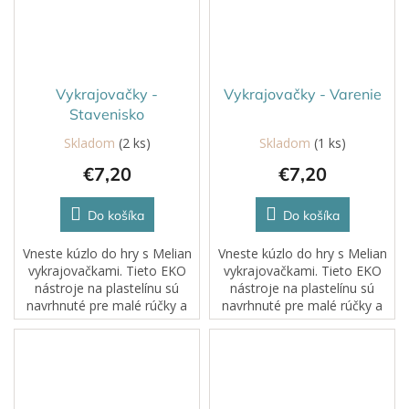
Vykrajovačky -
Vykrajovačky - Varenie
Stavenisko
Skladom
(2 ks)
Skladom
(1 ks)
€7,20
€7,20
Do košíka
Do košíka
Vneste kúzlo do hry s Melian
Vneste kúzlo do hry s Melian
vykrajovačkami. Tieto EKO
vykrajovačkami. Tieto EKO
nástroje na plastelínu sú
nástroje na plastelínu sú
navrhnuté pre malé rúčky a
navrhnuté pre malé rúčky a
veľkú fantáziu. Každé
veľkú fantáziu. Každé
stlačenie, rolovanie či
stlačenie, rolovanie či
odtlačok sa mení na
odtlačok sa mení na
dobrodružstvo....
dobrodružstvo....