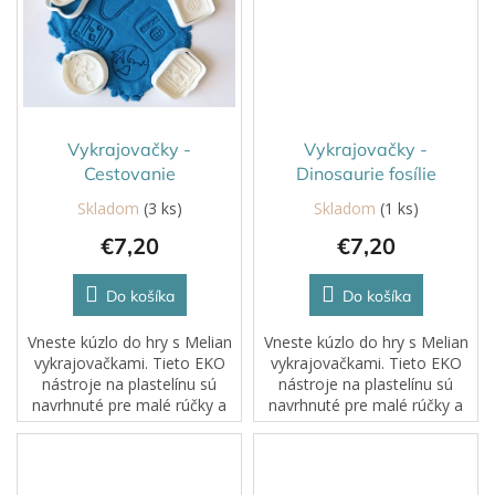
Vykrajovačky -
Vykrajovačky -
Cestovanie
Dinosaurie fosílie
Skladom
(3 ks)
Skladom
(1 ks)
€7,20
€7,20
Do košíka
Do košíka
Vneste kúzlo do hry s Melian
Vneste kúzlo do hry s Melian
vykrajovačkami. Tieto EKO
vykrajovačkami. Tieto EKO
nástroje na plastelínu sú
nástroje na plastelínu sú
navrhnuté pre malé rúčky a
navrhnuté pre malé rúčky a
veľkú fantáziu. Každé
veľkú fantáziu. Každé
stlačenie, rolovanie či
stlačenie, rolovanie či
odtlačok sa mení na
odtlačok sa mení na
dobrodružstvo....
dobrodružstvo....