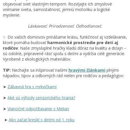
objavovať svet vlastným tempom. Rozvíjajte ich zmyslové
vnímanie sveta, samostatnosť, jemnú motoriku a logické
myslenie.
Láskavosť. Prirodzenosť. Odhodlanosť.
✨ Do vašich domovov prinášame krásu, funkčnosť aj vzdelávanie,
ktoré pomáha budovať
harmonické prostredie pre deti aj
rodičov
. Naše zmysluplné hračky kladú dôraz na kvalitu a dizajn –
sú odolné, pripravené rásť spolu s deťmi a vydržia celé generácie.
Vyrobené z ekologických materiálov.
TIP:
Nechajte sa inšpirovať našimi
hravými článkami
plnými
nápadov, tipov a odborných rád nielen pre rodičov a pedagógov:
➤
Zábavná hra s mrkvičkami
➤
Aké sú výhody senzorického hrania?
➤
Vianočné odpočítavanie s Melian
➤
Ako začať kresliť s deťmi od 1. roku