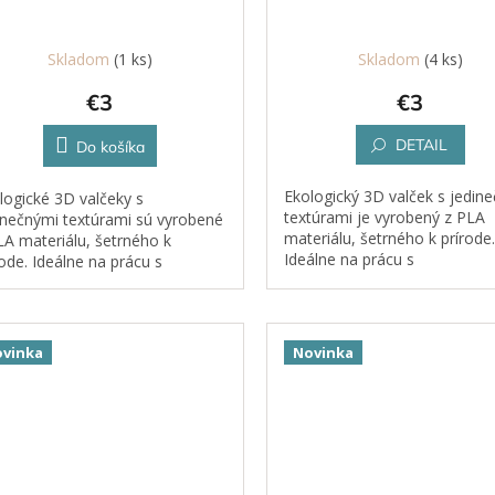
Skladom
(1 ks)
Skladom
(4 ks)
€3
€3
DETAIL
Do košíka
Ekologický 3D valček s jedin
logické 3D valčeky s
textúrami je vyrobený z PLA
inečnými textúrami sú vyrobené
materiálu, šetrného k prírode.
LA materiálu, šetrného k
Ideálne na prácu s
rode. Ideálne na prácu s
plastelínou, kinetickým piesk
stelínou, kinetickým pieskom,
cestom či hlinou.
tom či hlinou.
vinka
Novinka