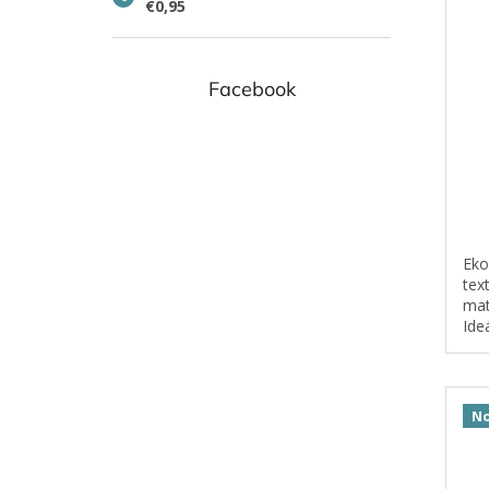
€0,95
Facebook
Eko
tex
mat
Ide
kin
hlin
No