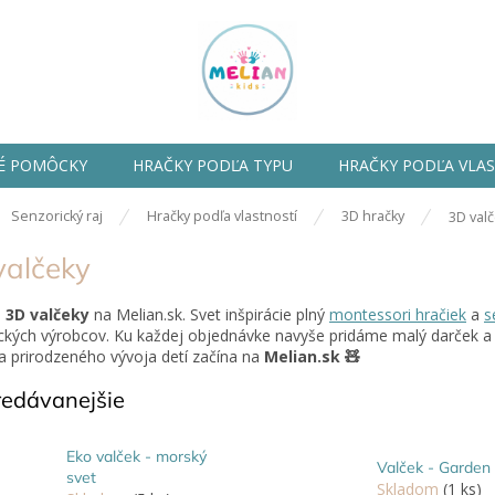
É POMÔCKY
HRAČKY PODĽA TYPU
HRAČKY PODĽA VLA
ov
Senzorický raj
Hračky podľa vlastností
3D hračky
3D val
valčeky
e
3D valčeky
na Melian.sk. Svet inšpirácie plný
montessori hračiek
a
s
ckých výrobcov. Ku každej objednávke navyše pridáme malý darček 
 prirodzeného vývoja detí začína na
Melian.sk 🧸
redávanejšie
Eko valček - morský
Valček - Garden
svet
Skladom
(1 ks)