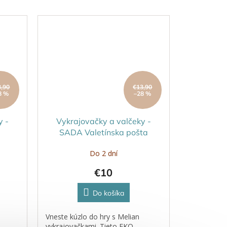
obsahuje nástroje na hranie, ktoré
podporujú...
3,90
€13,90
8 %
–28 %
y -
Vykrajovačky a valčeky -
SADA Valetínska pošta
Do 2 dní
€10
Do košíka
Vneste kúzlo do hry s Melian
vykrajovačkami. Tieto EKO