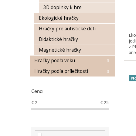
v
3D doplnky k hre
Ekologické hračky
Hračky pre autistické deti
Eko
Didaktické hračky
jed
z P
Magnetické hračky
prí
pla
Hračky podľa veku
ces
Hračky podľa príležitosti
No
Cena
€
2
€
25