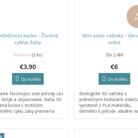
–1
dtláčacia kocka - Životný
Mini sada valčeky - čer
cyklus žaby
srdce
Skladom
(2 ks)
Do 2 dní
€3,90
€6
Do košíka
Do košíka
avte fascinujúci svet prírody cez
Ekologické 3D valčeky s
, dotyk a objavovanie. Naša 3D
jedinečnými textúrami srdieč
čená kocka s motívom
vyrobené z PLA materiálu,
otného cyklu žaby premieňa
šetrného k prírode. Ideálne n
čajnú modelovaciu hmotu na
prácu s plastelínou, kinetický
elávací zážitok. Dieťa pomocou
pieskom, cestom či hlinou.
y...
p