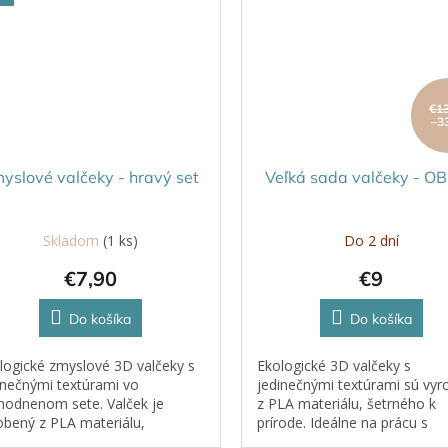
€1
–3
yslové valčeky - hravý set
Veľká sada valčeky - O
Skladom
(1 ks)
Do 2 dní
€7,90
€9
Do košíka
Do košíka
logické zmyslové 3D valčeky s
Ekologické 3D valčeky s
inečnými textúrami vo
jedinečnými textúrami sú vy
hodnenom sete. Valček je
z PLA materiálu, šetrného k
obený z PLA materiálu,
prírode. Ideálne na prácu s
rného k prírode. Ideálne na
plastelínou, kinetickým piesk