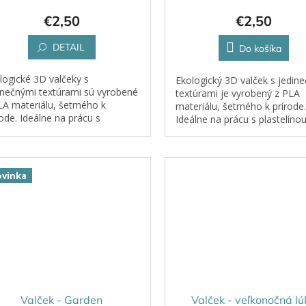
€2,50
€2,50
DETAIL
Do košíka
logické 3D valčeky s
Ekologický 3D valček s jedin
inečnými textúrami sú vyrobené
textúrami je vyrobený z PLA
LA materiálu, šetrného k
materiálu, šetrného k prírode.
rode. Ideálne na prácu s
Ideálne na prácu s plastelínou
stelínou, kinetickým pieskom,
kinetickým pieskom, cestom 
tom či hlinou.
hlinou.
vinka
Valček - Garden
Valček - veľkonočná lú