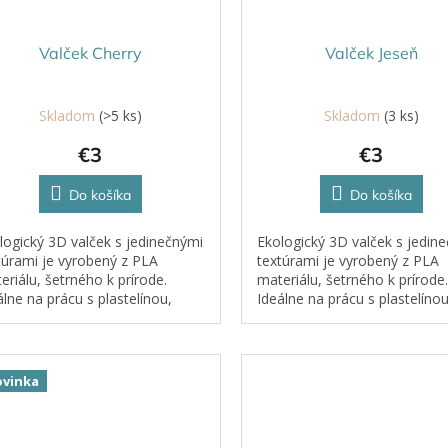
Valček Cherry
Valček Jeseň
Skladom
(>5 ks)
Skladom
(3 ks)
€3
€3
Do košíka
Do košíka
logický 3D valček s jedinečnými
Ekologický 3D valček s jedin
túrami je vyrobený z PLA
textúrami je vyrobený z PLA
eriálu, šetrného k prírode.
materiálu, šetrného k prírode.
álne na prácu s plastelínou,
Ideálne na prácu s plastelínou
etickým pieskom, cestom či
kinetickým pieskom, cestom 
ou.
hlinou.
vinka