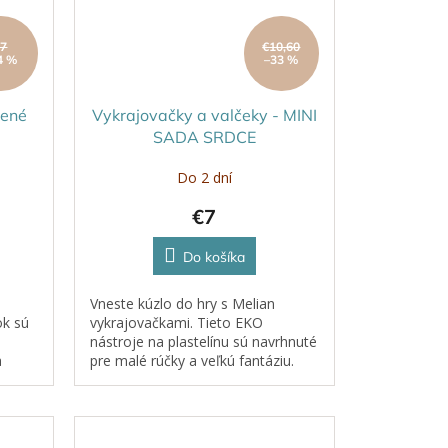
€7
€10,60
4 %
–33 %
vené
Vykrajovačky a valčeky - MINI
SADA SRDCE
Do 2 dní
€7
Do košíka
Vneste kúzlo do hry s Melian
ok sú
vykrajovačkami. Tieto EKO
nástroje na plastelínu sú navrhnuté
a
pre malé rúčky a veľkú fantáziu.
m
Každé stlačenie, rolovanie či
odtlačok sa mení na
dobrodružstvo....