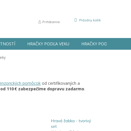
NÁKUPNÝ
Prázdny košík
Prihlásenie
KOŠÍK
STNOSTÍ
HRAČKY PODĽA VEKU
HRAČKY PODĽA PRÍLEŽIT
čeky
enzorických pomôcok
od certifikovaných a
a
od 110 € zabezpečíme dopravu zadarmo
.
Hravá žabka - tvorivý
set