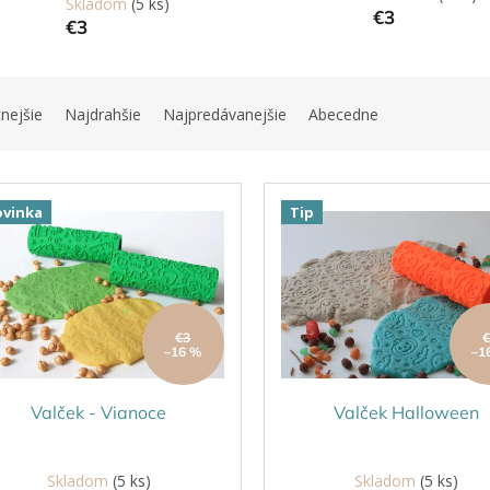
Skladom
(5 ks)
€3
€3
nejšie
Najdrahšie
Najpredávanejšie
Abecedne
vinka
Tip
€3
–16 %
–1
Valček - Vianoce
Valček Halloween
Skladom
(5 ks)
Skladom
(5 ks)