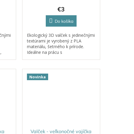
€3
Do košíka
ečnými
Ekologický 3D valček s jedinečnými
textúrami je vyrobený z PLA
materiálu, šetrného k prírode.
,
Ideálne na prácu s
či
plastelínou, kinetickým pieskom,
cestom či hlinou.
Novinka
ka
Valček - veľkonočné vajíčka