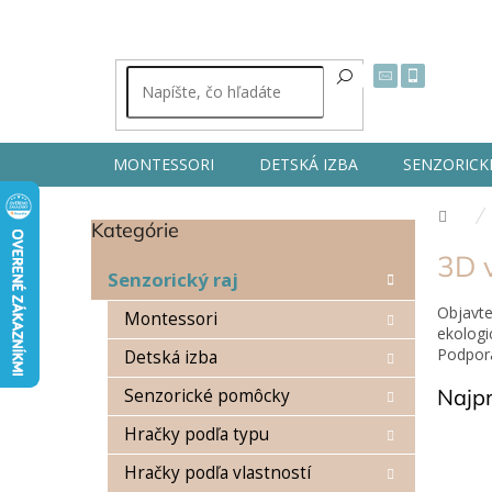
Prejsť
na
obsah
MONTESSORI
DETSKÁ IZBA
SENZORICK
Dom
Kategórie
Preskočiť
B
kategórie
3D 
o
Senzorický raj
č
Objavt
n
Montessori
ekologi
ý
Podpora
Detská izba
p
a
Najp
Senzorické pomôcky
n
e
Hračky podľa typu
l
Hračky podľa vlastností