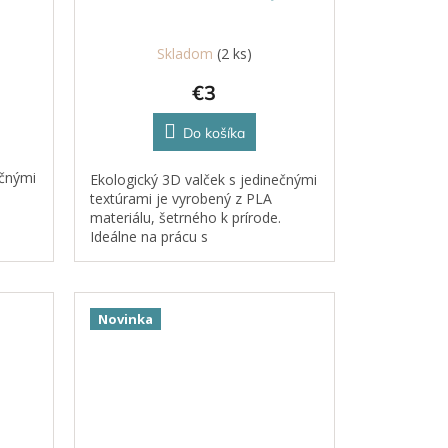
Skladom
(2 ks)
€3
Do košíka
ečnými
Ekologický 3D valček s jedinečnými
textúrami je vyrobený z PLA
materiálu, šetrného k prírode.
Ideálne na prácu s
om,
plastelínou, kinetickým pieskom,
cestom či hlinou.
Novinka