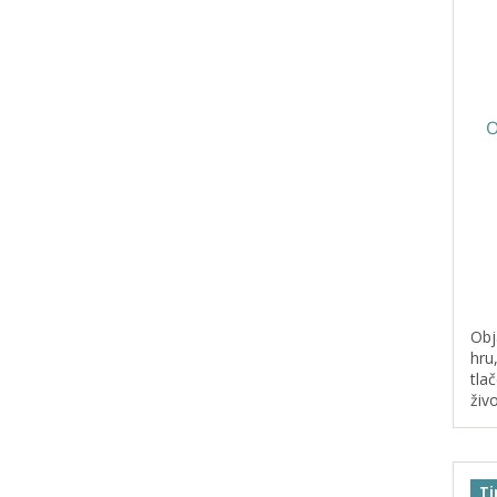
O
Obj
hru
tla
živ
oby
vzd
kock
Ti