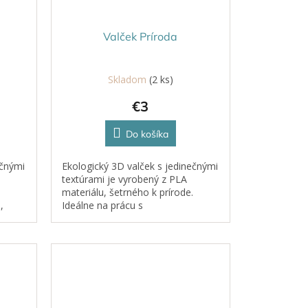
Valček Príroda
Skladom
(2 ks)
€3
Do košíka
ečnými
Ekologický 3D valček s jedinečnými
textúrami je vyrobený z PLA
materiálu, šetrného k prírode.
,
Ideálne na prácu s
či
plastelínou, kinetickým pieskom,
cestom či hlinou.