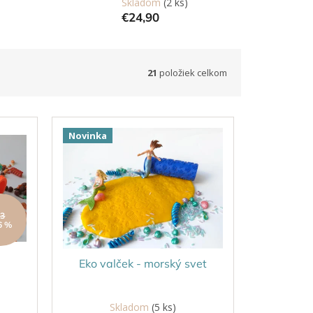
Skladom
(2 ks)
€24,90
21
položiek celkom
Novinka
€3
6 %
Eko valček - morský svet
Skladom
(5 ks)