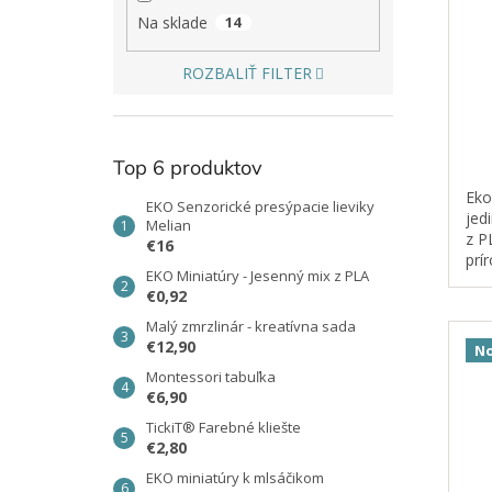
Na sklade
14
ROZBALIŤ FILTER
Top 6 produktov
Eko
EKO Senzorické presýpacie lieviky
jed
Melian
z P
€16
prí
EKO Miniatúry - Jesenný mix z PLA
pla
€0,92
ces
Malý zmrzlinár - kreatívna sada
€12,90
No
Montessori tabuľka
€6,90
TickiT® Farebné kliešte
€2,80
EKO miniatúry k mlsáčikom