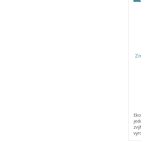
Zm
Eko
jed
zvý
vyr
šet