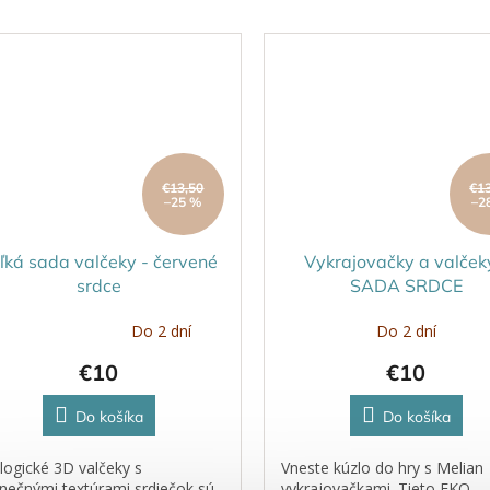
cu s plastelínou, kinetickým...
cestom či hlinou.
€13,50
€1
–25 %
–2
ľká sada valčeky - červené
Vykrajovačky a valček
srdce
SADA SRDCE
Do 2 dní
Do 2 dní
emerné
notenie
€10
€10
duktu
Do košíka
Do košíka
logické 3D valčeky s
Vneste kúzlo do hry s Melian
zdičiek.
inečnými textúrami srdiečok sú
vykrajovačkami. Tieto EKO