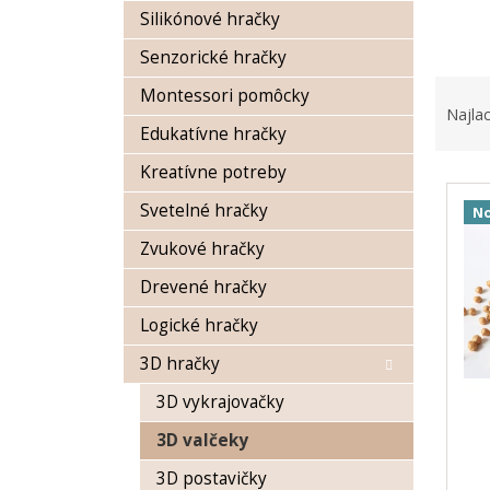
Silikónové hračky
Senzorické hračky
R
Montessori pomôcky
a
Najlac
d
Edukatívne hračky
e
Kreatívne potreby
V
n
ý
i
Svetelné hračky
No
p
e
Zvukové hračky
i
p
s
r
Drevené hračky
p
o
r
Logické hračky
d
o
u
3D hračky
d
k
u
t
3D vykrajovačky
k
o
3D valčeky
t
v
o
3D postavičky