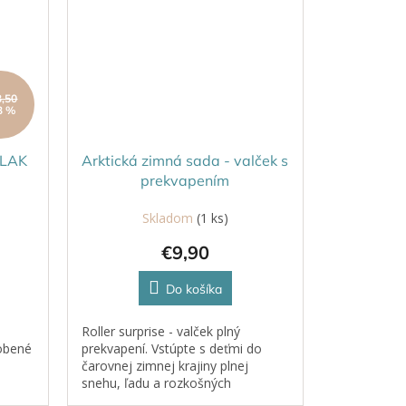
3,50
3 %
BLAK
Arktická zimná sada - valček s
prekvapením
Skladom
(1 ks)
€9,90
Do košíka
Roller surprise - valček plný
robené
prekvapení. Vstúpte s deťmi do
čarovnej zimnej krajiny plnej
snehu, ľadu a rozkošných
om,
arktických zvieratiek. Táto sada