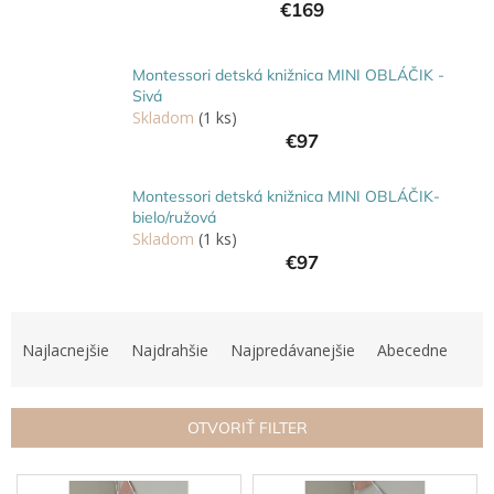
€169
Hračky
podľa
veku
Montessori detská knižnica MINI OBLÁČIK -
Sivá
Skladom
(1 ks)
Hračky
podľa
€97
príležitosti
Montessori detská knižnica MINI OBLÁČIK-
Značky
bielo/ružová
Skladom
(1 ks)
Senzorický
€97
raj
R
Prihlásenie
a
Najlacnejšie
Najdrahšie
Najpredávanejšie
Abecedne
d
e
n
OTVORIŤ FILTER
i
e
V
p