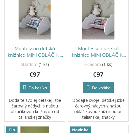
ý
r
p
o
i
d
s
u
p
k
r
t
o
o
d
Montessori detská
Montessori detská
v
u
knižnica MINI OBLÁČIK -
knižnica MINI OBLÁČIK-
k
Sivá
bielo/ružová
Skladom
(1 ks)
Skladom
(1 ks)
t
€97
€97
o
v
Do košíka
Do košíka
Dodajte svojej detskej izbe
Dodajte svojej detskej izbe
čarovný nádych s našou
čarovný nádych s našou
obláčikovou knižnicou od
obláčikovou knižnicou od
talianskej značky
talianskej značky
YokoTower.Je to praktický a
YokoTower.Je to praktický a
dekoratívny kus nábytku,
dekoratívny kus nábytku,
Tip
Novinka