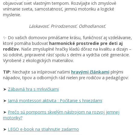
objavovať svet vlastným tempom. Rozvíjajte ich zmyslové
vnímanie sveta, samostatnosť, jemnú motoriku a logické
myslenie.
Láskavosť. Prirodzenosť. Odhodlanosť.
✨ Do vašich domovov prinášame krásu, funkčnosť aj vzdelávanie,
ktoré pomáha budovať
harmonické prostredie pre deti aj
rodičov.
Naše zmysluplné hračky kladú dôraz na kvalitu a dizajn –
sú odolné, pripravené rásť spolu s deťmi a vydržia celé generácie.
Vyrobené z ekologických materiálov.
TIP:
Nechajte sa inšpirovať našimi
hravými článkami
plnými
nápadov, tipov a odborných rád nielen pre rodičov a pedagógov:
➤
Zábavná hra s mrkvičkami
➤
Jarná montessori aktivita : Počítanie s hniezdami
➤
Prečo sú pompoms skvelým nástrojom na rozvoj jemnej
motoriky?
➤
LEGO e-book na stiahnutie zadarmo