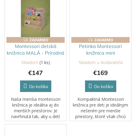
ktorý podporuje
ktorý podporuje
nezávislosť a...
nezávislosť a...
ZADARMO
ZADARMO
ZADARMO
ZADARMO
Montessori detská
Petinka Montessori
knižnica MALÁ - Prírodná
knižnica mini
Skladom
(1 ks)
Skladom u dodávateľa
€147
€169
Do košíka
Do košíka
Naša menšia montessori
Kompaktná Montessori
knižnica je ideálna aj do
knižnica pre deti je ideálnym
menších priestorov. Je
riešením pre menšie
navrhnutá tak, aby u detí
priestory, ktoré však chcú
stimulovala nezávislosť a
ponúknuť veľkú radosť z
lásku k čítaniu.
čítania. Táto menšia verzia
prináša všetky výhody veľkej