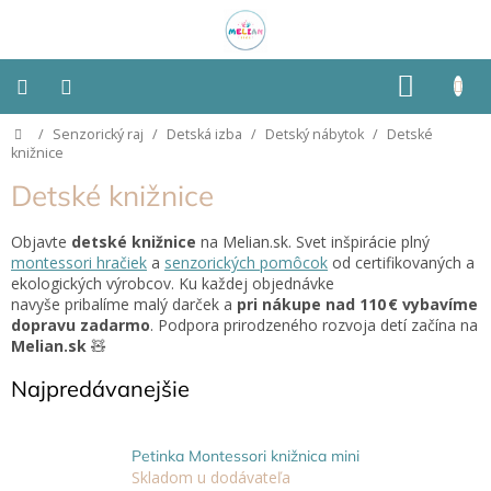
Prejsť
na
obsah
NÁKU
KOŠÍK
Domov
/
Senzorický raj
/
Detská izba
/
Detský nábytok
/
Detské
Montessori
knižnice
Detské knižnice
Detská
izba
Objavte
detské knižnice
na Melian.sk. Svet inšpirácie plný
montessori hračiek
a
senzorických pomôcok
od certifikovaných a
Senzorické
ekologických výrobcov. Ku každej objednávke
pomôcky
navyše
pribalíme
malý darček a
pri nákupe nad 110 € vybavíme
dopravu zadarmo
. Podpora
prirodzeného rozvoja
detí začína na
Hračky
Melian.sk
🧸
podľa
typu
Najpredávanejšie
Hračky
podľa
Petinka Montessori knižnica mini
vlastností
Skladom u dodávateľa