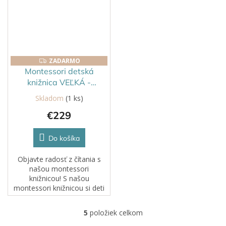
knižnice v...
ZADARMO
ZADARMO
Montessori detská
knižnica VEĽKÁ -
Prírodná
Skladom
(1 ks)
€229
Do košíka
Objavte radosť z čítania s
našou montessori
knižnicou! S našou
montessori knižnicou si deti
môžu jednoducho vybrať
knižku, ktorá ich zaujme, a
5
položiek celkom
O
tak si zabezpečíte pútavé