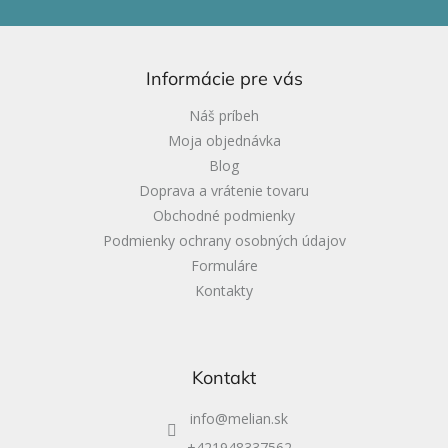
á
p
ä
Informácie pre vás
t
i
Náš príbeh
e
Moja objednávka
Blog
Doprava a vrátenie tovaru
Obchodné podmienky
Podmienky ochrany osobných údajov
Formuláre
Kontakty
Kontakt
info
@
melian.sk
+421948337562