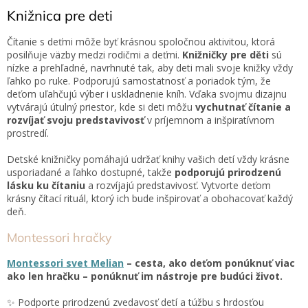
v
čítanie, z ktorého sa...
l
Knižnica pre deti
á
d
Čítanie s deťmi môže byť krásnou spoločnou aktivitou, ktorá
a
posilňuje väzby medzi rodičmi a deťmi.
Knižničky pre děti
sú
c
nízke a prehľadné, navrhnuté tak, aby deti mali svoje knižky vždy
i
ľahko po ruke. Podporujú samostatnosť a poriadok tým, že
e
deťom uľahčujú výber i uskladnenie kníh. Vďaka svojmu dizajnu
p
vytvárajú útulný priestor, kde si deti môžu
vychutnať čítanie a
r
rozvíjať svoju predstavivosť
v príjemnom a inšpiratívnom
v
prostredí.
k
y
Detské knižničky pomáhajú udržať knihy vašich detí vždy krásne
v
usporiadané a ľahko dostupné, takže
podporujú prirodzenú
ý
lásku ku čítaniu
a rozvíjajú predstavivosť. Vytvorte deťom
p
krásny čítací rituál, ktorý ich bude inšpirovať a obohacovať každý
i
deň.
s
u
Montessori hračky
Montessori svet Melian
– cesta
, ako deťom ponúknuť viac
ako len hračku – ponúknuť im nástroje pre budúci život.
✨ Podporte prirodzenú zvedavosť detí a túžbu
s hrdosťou