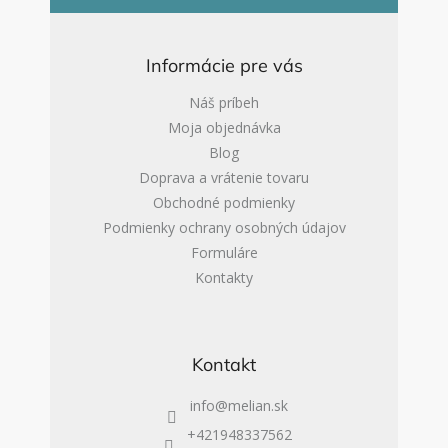
á
p
ä
Informácie pre vás
t
i
Náš príbeh
e
Moja objednávka
Blog
Doprava a vrátenie tovaru
Obchodné podmienky
Podmienky ochrany osobných údajov
Formuláre
Kontakty
Kontakt
info
@
melian.sk
+421948337562