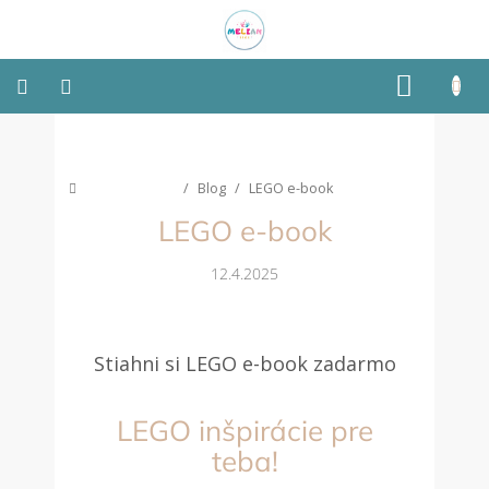
Prejsť
NÁKU
na
obsah
KOŠÍK
Montessori
Domov
/
Blog
/
LEGO e-book
Detská
izba
LEGO e-book
Senzorické
12.4.2025
pomôcky
Hračky
podľa
Stiahni si LEGO e-book zadarmo
typu
LEGO inšpirácie pre
Hračky
podľa
teba!
vlastností