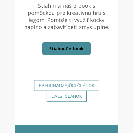
Stiahni si náš e-book s
Hračky
pomôckou pre kreatívnu hru s
podľa
veku
legom. Pomôže ti využiť kocky
naplno a zabaviť deti zmysluplne.
Hračky
podľa
príležitosti
Stiahnuť e-book
Značky
Senzorický
raj
PREDCHÁDZAJÚCI ČLÁNOK
Prihlásenie
ĎALŠÍ ČLÁNOK
Z