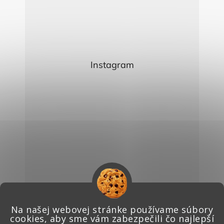
Instagram
Sledovať na Instagrame
Na našej webovej stránke používame súbory
cookies, aby sme vám zabezpečili čo najlepší