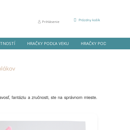
NÁKUPNÝ
Prázdny košík
Prihlásenie
KOŠÍK
STNOSTÍ
HRAČKY PODĽA VEKU
HRAČKY PODĽA PRÍLEŽIT
olákov
davosť, fantáziu a zručnosti, ste na správnom mieste.