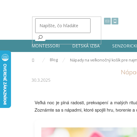
Prejsť
na
obsah
MONTESSORI
DETSKÁ IZBA
SENZORICK
Domov
Blog
Nápady na veľkonočný košík pre naj
Nápad
30.3.2025
Veľká noc je plná radosti, prekvapení a malých rituá
Zoznámte sa s nápadmi, ktoré spojili hru, tvorenie 