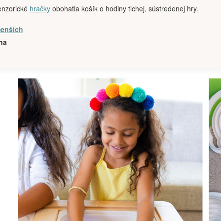
Senzorické
hračky
obohatia košík o hodiny tichej, sústredenej hry.
menších
na