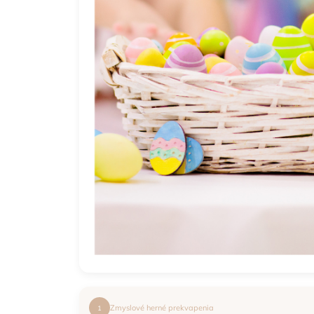
Zmyslové herné prekvapenia
1