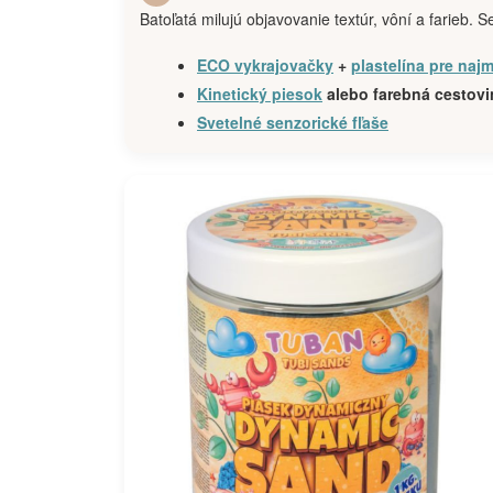
Batoľatá milujú objavovanie textúr, vôní a farieb. 
ECO vykrajovačky
+
plastelína pre naj
Kinetický piesok
alebo farebná cestovi
Svetelné senzorické fľaše