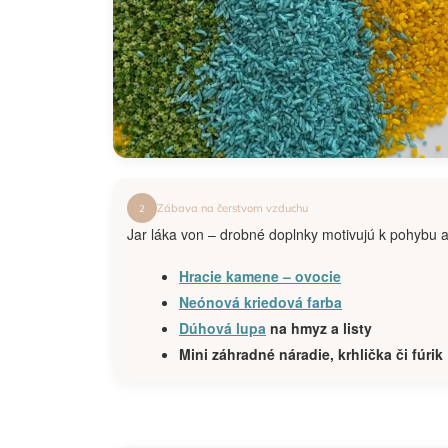
Zábava na čerstvom vzduchu
2
Jar láka von – drobné doplnky motivujú k pohybu 
Hracie kamene – ovocie
Neónová kriedová farba
Dúhová lupa
na hmyz a listy
Mini záhradné náradie, krhlička či fúrik