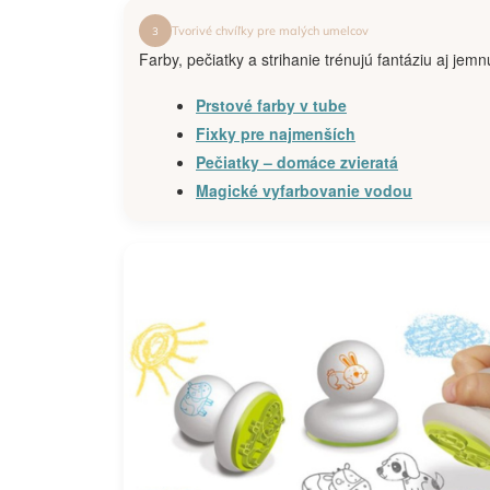
Tvorivé chvíľky pre malých umelcov
3
Farby, pečiatky a strihanie trénujú fantáziu aj jem
Prstové farby v tube
Fixky pre najmenších
Pečiatky – domáce zvieratá
Magické vyfarbovanie vodou