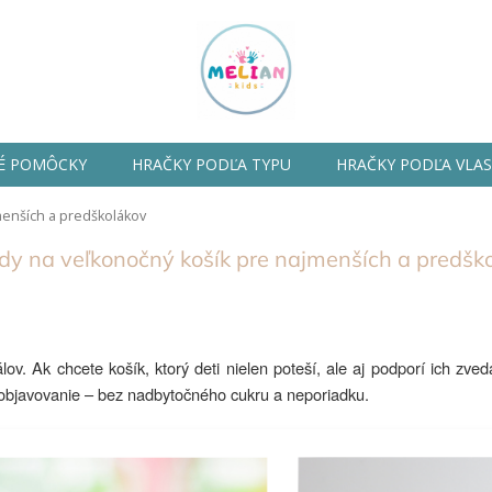
É POMÔCKY
HRAČKY PODĽA TYPU
HRAČKY PODĽA VLA
menších a predškolákov
y na veľkonočný košík pre najmenších a predšk
lov. Ak chcete košík, ktorý deti nielen poteší, ale aj podporí ich zve
a objavovanie – bez nadbytočného cukru a neporiadku.