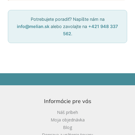
Potrebujete poradiť? Napíšte nám na
info@melian.sk
alebo zavolajte na
+421 948 337
562
.
Z
á
p
ä
Informácie pre vás
t
i
Náš príbeh
e
Moja objednávka
Blog
Doprava a vrátenie tovaru