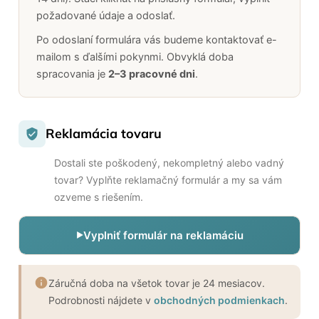
požadované údaje a odoslať.
Hračky
podľa
Po odoslaní formulára vás budeme kontaktovať e-
veku
mailom s ďalšími pokynmi. Obvyklá doba
spracovania je
2–3 pracovné dni
.
Hračky
podľa
príležitosti
Reklamácia tovaru
Značky
Dostali ste poškodený, nekompletný alebo vadný
Senzorický
raj
tovar? Vyplňte reklamačný formulár a my sa vám
ozveme s riešením.
Prihlásenie
Vyplniť formulár na reklamáciu
Záručná doba na všetok tovar je 24 mesiacov.
Podrobnosti nájdete v
obchodných podmienkach
.