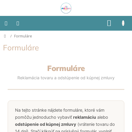
Prejsť
na
obsah
NÁKU
KOŠÍK
Domov
/
Formuláre
Montessori
Formuláre
Detská
izba
Formuláre
Senzorické
pomôcky
Reklamácia tovaru a odstúpenie od kúpnej zmluvy
Hračky
podľa
typu
Na tejto stránke nájdete formuláre, ktoré vám
Hračky
pomôžu jednoducho vybaviť
reklamáciu
alebo
podľa
odstúpenie od kúpnej zmluvy
(vrátenie tovaru do
vlastností
14 dní). Stačí kliknúť na príslušný formulár, vyplniť