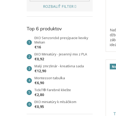
v
ROZBALIŤ FILTER
Top 6 produktov
Naš
džb
EKO Senzorické presýpacie lieviky
záb
Melian
ide
€16
rúč
EKO Miniatúry - Jesenný mix z PLA
prel
€0,92
Malý zmrzlinár - kreatívna sada
No
€12,90
Montessori tabuľka
€6,90
TickiT® Farebné kliešte
€2,80
EKO miniatúry k mlsáčikom
€0,95
T