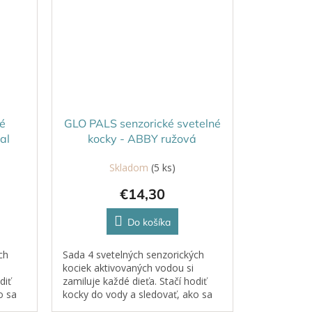
é
GLO PALS senzorické svetelné
al
kocky - ABBY ružová
Skladom
(5 ks)
€14,30
Do košíka
ch
Sada 4 svetelných senzorických
kociek aktivovaných vodou si
diť
zamiluje každé dieťa. Stačí hodiť
o sa
kocky do vody a sledovať, ako sa
rozžiaria.