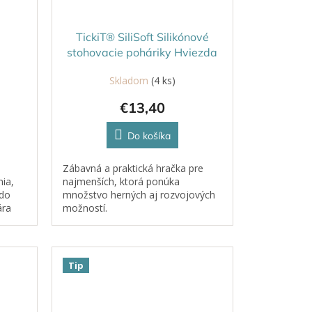
TickiT® SiliSoft Silikónové
stohovacie poháriky Hviezda
Skladom
(4 ks)
€13,40
Do košíka
Zábavná a praktická hračka pre
ia,
najmenších, ktorá ponúka
 do
množstvo herných aj rozvojových
ára
možností.
anie,
ru....
Tip