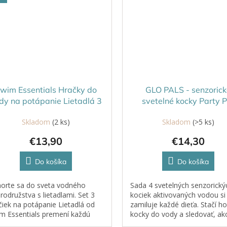
wim Essentials Hračky do
GLO PALS - senzorick
dy na potápanie Lietadlá 3
svetelné kocky Party P
ks
Skladom
(2 ks)
Skladom
(>5 ks)
€13,90
€14,30
Do košíka
Do košíka
orte sa do sveta vodného
Sada 4 svetelných senzorický
rodružstva s lietadlami. Set 3
kociek aktivovaných vodou si
čiek na potápanie Lietadlá od
zamiluje každé dieťa. Stačí ho
m Essentials premení každú
kocky do vody a sledovať, ak
števu bazéna na hravé tréningy
rozžiaria.