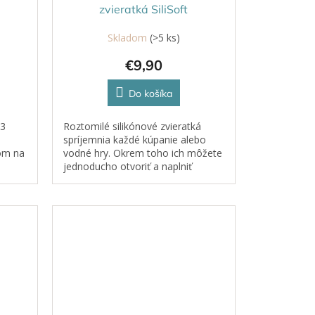
zvieratká SiliSoft
Skladom
(>5 ks)
€9,90
Do košíka
 3
Roztomilé silikónové zvieratká
spríjemnia každé kúpanie alebo
om na
vodné hry. Okrem toho ich môžete
jednoducho otvoriť a naplniť
erať,
strukovinami či korálkami –
ály z
okamžite sa z nich stanú prírodné
senzorické...