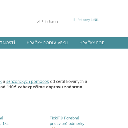
NÁKUPNÝ
Prázdny košík
Prihlásenie
KOŠÍK
STNOSTÍ
HRAČKY PODĽA VEKU
HRAČKY PODĽA PRÍLEŽIT
k
a
senzorických pomôcok
od certifikovaných a
a
od 110 € zabezpečíme dopravu zadarmo
.
né
TickiT® Farebné
, 1ks
priesvitné odmerky