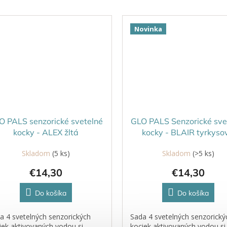
veckých zručností. Dieťa...
Novinka
O PALS senzorické svetelné
GLO PALS Senzorické sve
kocky - ALEX žltá
kocky - BLAIR tyrkyso
Skladom
(5 ks)
Skladom
(>5 ks)
€14,30
€14,30
Do košíka
Do košíka
a 4 svetelných senzorických
Sada 4 svetelných senzorický
iek aktivovaných vodou si
kociek aktivovaných vodou si