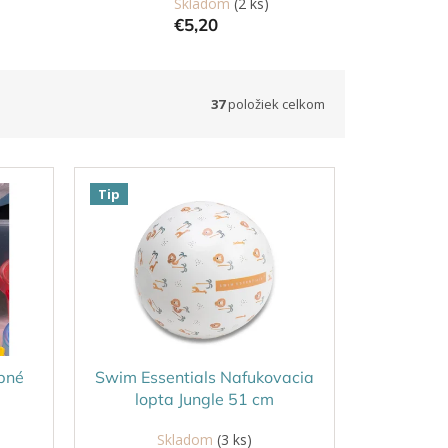
Skladom
(2 ks)
€5,20
37
položiek celkom
Tip
ebné
Swim Essentials Nafukovacia
lopta Jungle 51 cm
Skladom
(3 ks)