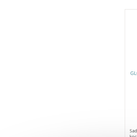
pla
GL
Sad
koc