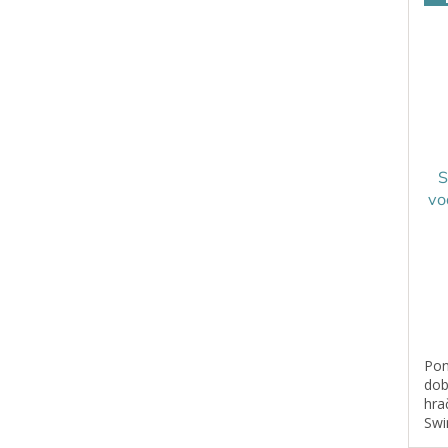
S
vo
Pon
dob
hra
Swi
náv