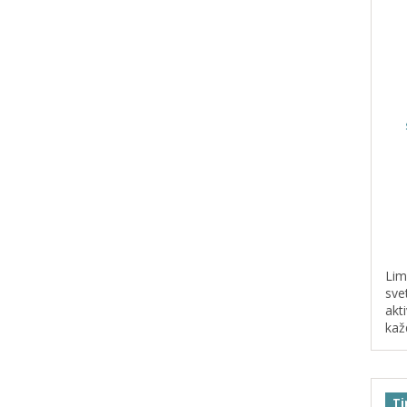
Lim
sve
akt
kaž
vod
Ti