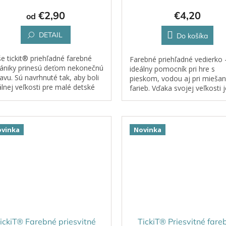
€2,90
€4,20
od
DETAIL
Do košíka
e tickit® priehľadné farebné
Farebné priehľadné vedierko 
ániky prinesú deťom nekonečnú
ideálny pomocník pri hre s
avu. Sú navrhnuté tak, aby boli
pieskom, vodou aj pri miešan
álnej veľkosti pre malé detské
farieb. Vďaka svojej veľkosti j
ky – ľahko sa držia, prenášajú a
perfektne prispôsobené det
ievajú.
rukám a podporuje samosta
objavovanie a...
vinka
Novinka
ickiT® Farebné priesvitné
TickiT® Priesvitné fare