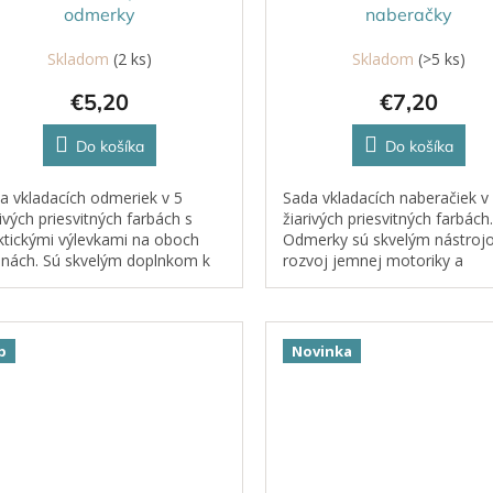
odmerky
naberačky
Skladom
(2 ks)
Skladom
(>5 ks)
€5,20
€7,20
Do košíka
Do košíka
a vkladacích odmeriek v 5
Sada vkladacích naberačiek v
rivých priesvitných farbách s
žiarivých priesvitných farbách.
ktickými výlevkami na oboch
Odmerky sú skvelým nástroj
anách. Sú skvelým doplnkom k
rozvoj jemnej motoriky a
 s pieskom a vodou. Mladšie
koordinácie – deti sa učia nab
i môžu experimentovať s
presúvať a presypávať materi
stnosťami...
miesta...
p
Novinka