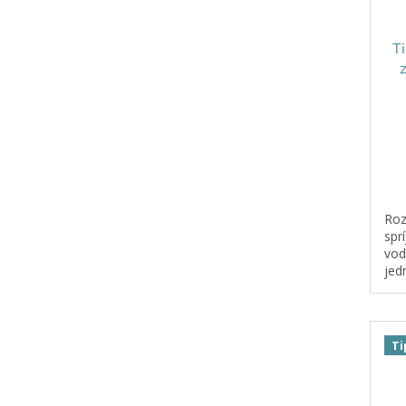
Ti
Roz
spr
vod
jed
str
oka
senz
Ti