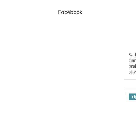
Facebook
Sad
žia
pra
str
hre
det
vla
Ti