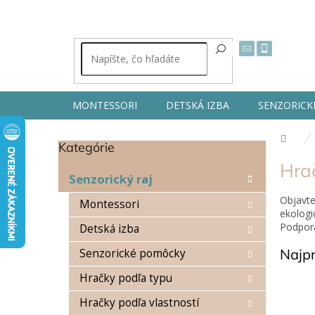
Prejsť
na
obsah
MONTESSORI
DETSKÁ IZBA
SENZORICK
Dom
Kategórie
Preskočiť
B
kategórie
Hra
o
Senzorický raj
č
Objavt
n
Montessori
ekologi
ý
Podpora
Detská izba
p
a
Najp
Senzorické pomôcky
n
e
Hračky podľa typu
l
Hračky podľa vlastností