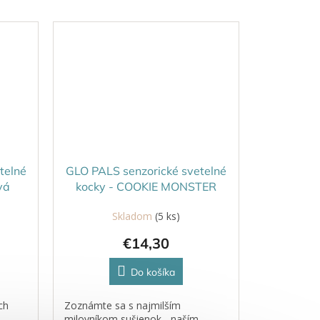
telné
GLO PALS senzorické svetelné
vá
kocky - COOKIE MONSTER
modrá
Skladom
(5 ks)
€14,30
Do košíka
ch
Zoznámte sa s najmilším
milovníkom sušienok - naším