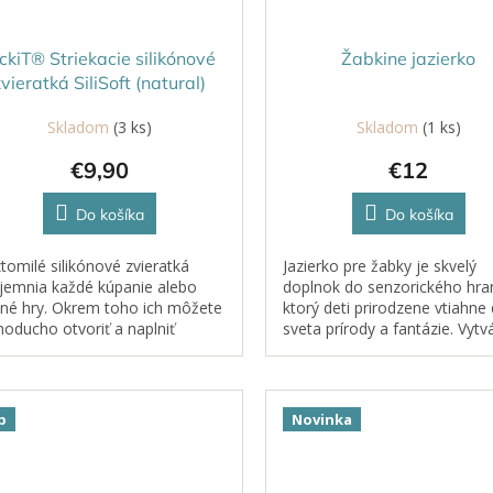
ckiT® Striekacie silikónové
Žabkine jazierko
zvieratká SiliSoft (natural)
Skladom
(3 ks)
Skladom
(1 ks)
€9,90
€12
Do košíka
Do košíka
tomilé silikónové zvieratká
Jazierko pre žabky je skvelý
íjemnia každé kúpanie alebo
doplnok do senzorického hran
né hry. Okrem toho ich môžete
ktorý deti prirodzene vtiahne
noducho otvoriť a naplniť
sveta prírody a fantázie. Vytv
ukovinami či korálkami –
priestor pre pokojné objavov
mžite sa z nich stanú prírodné
tvorenie príbehov a kreatívnu h
orické...
p
Novinka