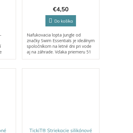
€4,50
Do košíka
–
Nafukovacia lopta Jungle od
značky Swim Essentials je ideálnym
í
spoločníkom na letné dni pri vode
e
aj na záhrade. Vďaka priemeru 51
ským
cm sa pohodlne drží, hádže aj
tné
chytá, takže si s ňou užijú zábavu...
bné
TickiT® Striekacie silikónové