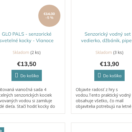
€14,30
–5 %
GLO PALS - senzorické
Senzorický vodný set 
svetelné kocky - Vianoce
vedierko, džbánik, pipe
lievik
Skladom
(2 ks)
Skladom
(3 ks)
€13,50
€13,90
Do košíka
Do košíka
itovaná vianočná sada 4
Objavte radosť z hry s
telných senzorických kociek
vodou.Tento praktický vodný 
ivovaných vodou si zamiluje
obsahuje všetko, čo malí
dé dieťa. Stačí hodiť kocky do
objavitelia potrebujú na letné
y a sledovať, ako sa rozžiaria.
experimentovanie, prelievani
objavovanie.Deti môžu naber
vodu pipetou, prelievať...
p