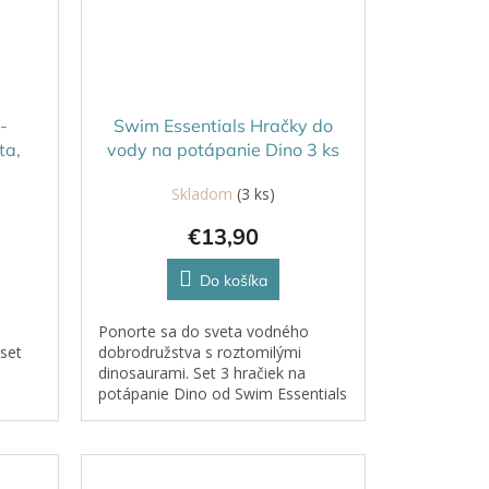
-
Swim Essentials Hračky do
ta,
vody na potápanie Dino 3 ks
Skladom
(3 ks)
€13,90
Do košíka
Ponorte sa do sveta vodného
set
dobrodružstva s roztomilými
dinosaurami. Set 3 hračiek na
potápanie Dino od Swim Essentials
e a
premení každú návštevu bazéna na
ať
hravé tréningy plaveckých
zručností.