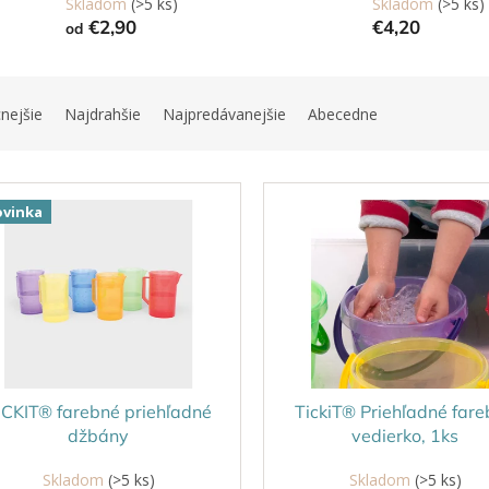
Skladom
(>5 ks)
Skladom
(>5 ks)
€2,90
€4,20
od
nejšie
Najdrahšie
Najpredávanejšie
Abecedne
vinka
ICKIT® farebné priehľadné
TickiT® Priehľadné far
džbány
vedierko, 1ks
Skladom
(>5 ks)
Skladom
(>5 ks)