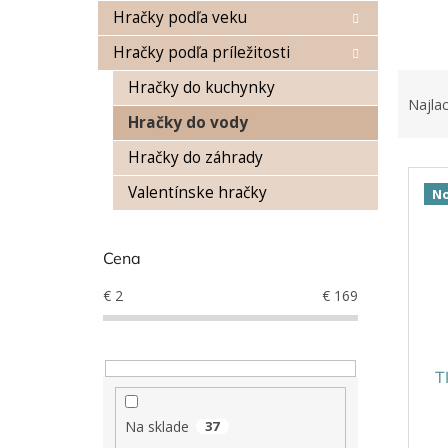
Hračky podľa veku
Hračky podľa príležitosti
R
Hračky do kuchynky
a
Najlac
d
Hračky do vody
e
Hračky do záhrady
V
n
ý
i
Valentínske hračky
No
p
e
i
p
s
r
Cena
p
o
€
2
€
169
r
d
o
u
d
k
u
t
T
k
o
t
v
Na sklade
37
o