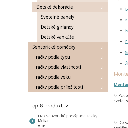
Detské dekorácie
B
Svetelné panely
K
Detské girlandy
M
Detské vankúše
R
Senzorické pomôcky
S
Hračky podľa typu
Ž
Hračky podľa vlastností
Monte
Hračky podľa veku
Montes
Hračky podľa príležitosti
✨ Podpo
sveta, 
Top 6 produktov
EKO Senzorické presýpacie lieviky
Melian
✨ Do va
€16
rodičov