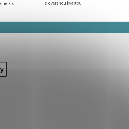
s overenou kvalitou.
álne a s