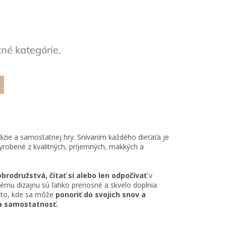
tné kategórie.
ie a samostatnej hry. Snívaním každého dieťaťa je
yrobené z kvalitných, príjemných, mäkkých a
obrodružstvá, čítať si alebo len odpočívať
v
mu dizajnu sú ľahko prenosné a skvelo doplnia
esto, kde sa môže
ponoriť do svojich snov a
 a samostatnosť.