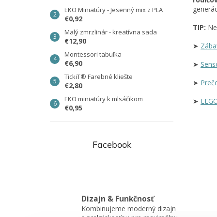
generác
EKO Miniatúry - Jesenný mix z PLA
€0,92
TIP:
Nec
Malý zmrzlinár - kreatívna sada
€12,90
➤
Zába
Montessori tabuľka
€6,90
➤
Sens
TickiT® Farebné kliešte
➤
Preč
€2,80
EKO miniatúry k mlsáčikom
➤
LEGO
€0,95
Facebook
Dizajn & Funkčnosť
Kombinujeme moderný dizajn