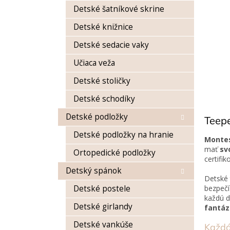
Detské šatníkové skrine
Detské knižnice
Detské sedacie vaky
Učiaca veža
Detské stoličky
Detské schodíky
Detské podložky
Teepe
Detské podložky na hranie
Montes
mať
svo
Ortopedické podložky
certifi
Detský spánok
Detské 
Detské postele
bezpečí
každú d
Detské girlandy
fantázi
Detské vankúše
Každá