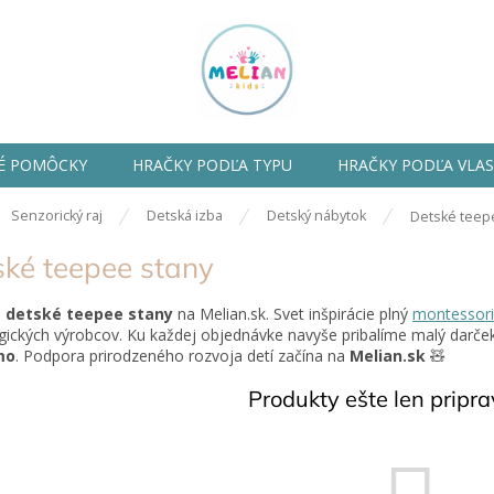
É POMÔCKY
HRAČKY PODĽA TYPU
HRAČKY PODĽA VLA
ov
Senzorický raj
Detská izba
Detský nábytok
Detské teep
ské teepee stany
e
detské teepee stany
na Melian.sk. Svet inšpirácie plný
montessori
gických výrobcov. Ku každej objednávke navyše
pribalíme
malý darče
mo
. Podpora
prirodzeného rozvoja
detí začína na
Melian.sk
🧸
Produkty ešte len pripr