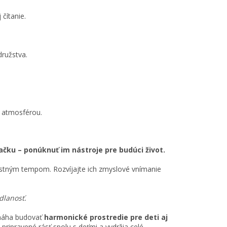
 čítanie.
.
ružstva.
u atmosférou.
ačku – ponúknuť im nástroje pre budúci život.
astným tempom. Rozvíjajte ich zmyslové vnímanie
dlanosť.
omáha budovať
harmonické prostredie pre deti aj
pripravené rásť spolu s deťmi a vydržia celé