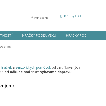
NÁKUPNÝ
Prázdny košík
Prihlásenie
KOŠÍK
STNOSTÍ
HRAČKY PODĽA VEKU
HRAČKY PODĽA PRÍLEŽIT
ee stany
 hračiek
a
senzorických pomôcok
od certifikovaných
k a
pri nákupe nad 110 € vybavíme dopravu
avujeme.