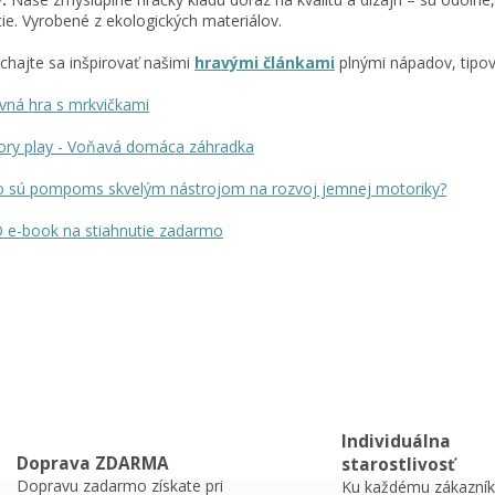
ie. Vyrobené z ekologických materiálov.
hajte sa inšpirovať našimi
hravými článkami
plnými nápadov, tipov
vná hra s mrkvičkami
ory play - Voňavá domáca záhradka
o sú pompoms skvelým nástrojom na rozvoj jemnej motoriky?
 e-book na stiahnutie zadarmo
Individuálna
Doprava ZDARMA
starostlivosť
Dopravu zadarmo získate pri
Ku každému zákazník