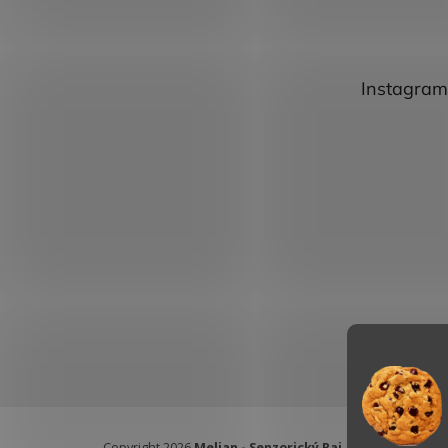
Instagram
Copyright 2026
Melian - Senzorický Raj
. Všetky práva vy