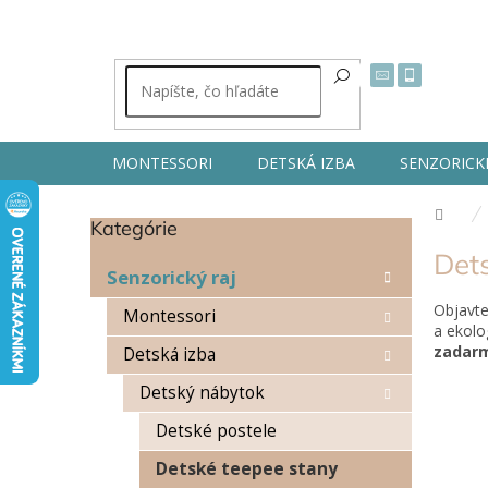
Prejsť
na
obsah
MONTESSORI
DETSKÁ IZBA
SENZORICK
Dom
Kategórie
Preskočiť
B
kategórie
Det
o
Senzorický raj
č
Objavt
n
Montessori
a ekolo
ý
zadar
Detská izba
p
a
Detský nábytok
n
e
Detské postele
l
Detské teepee stany