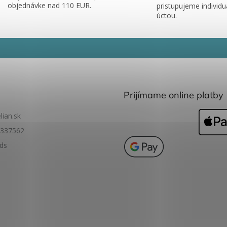
objednávke nad 110 EUR.
pristupujeme individu
úctou.
Prijímame online platby
lian.sk
337562
ids