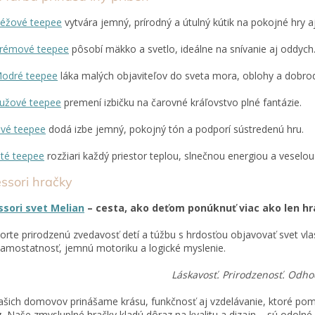
éžové teepee
vytvára jemný, prírodný a útulný kútik na pokojné hry aj
rémové teepee
pôsobí mäkko a svetlo, ideálne na snívanie aj oddych
odré teepee
láka malých objaviteľov do sveta mora, oblohy a dobrod
užové teepee
premení izbičku na čarovné kráľovstvo plné fantázie.
ivé teepee
dodá izbe jemný, pokojný tón a podporí sústredenú hru.
lté teepee
rozžiari každý priestor teplou, slnečnou energiou a veselo
ssori hračky
sori svet Melian
– cesta
, ako deťom ponúknuť viac ako len hr
rte prirodzenú zvedavosť detí a túžbu
s hrdosťou
objavovať svet vl
samostatnosť, jemnú motoriku a logické myslenie.
Láskavosť. Prirodzenosť. Odho
šich domovov prinášame krásu, funkčnosť aj vzdelávanie, ktoré p
.
Naše zmysluplné hračky kladú dôraz na kvalitu a dizajn – sú odolné, 