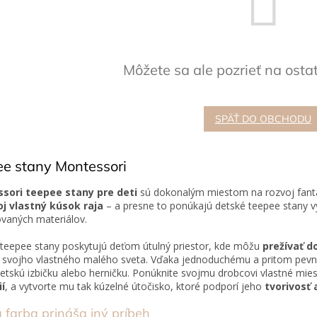
Môžete sa ale pozrieť na osta
SPÄŤ DO OBCHODU
e stany Montessori
sori teepee stany pre deti
sú dokonalým miestom na rozvoj fantáz
j vlastný kúsok raja
– a presne to ponúkajú detské teepee stany v
kovaných materiálov.
teepee stany poskytujú deťom útulný priestor, kde môžu
prežívať d
 svojho vlastného malého sveta. Vďaka jednoduchému a pritom pevné
etskú izbičku alebo herničku. Ponúknite svojmu drobcovi vlastné mi
í
, a vytvorte mu tak kúzelné útočisko, ktoré podporí jeho
tvorivosť
 farba prináša iný príbeh