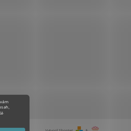
 vám
bsah,
tu
.
Vytvoril Shoptet
&