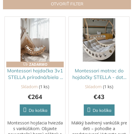
n
OTVORIŤ FILTER
i
e
V
p
ý
r
p
o
i
d
s
u
p
k
r
t
o
ZADARMO
ZADARMO
o
d
Montessori hojdačka 3v1
Montessori matrac do
v
u
STELLA prírodná/biela s
hojdačky STELLA - dots
k
matracom
béžový
Skladom
(1 ks)
Skladom
(1 ks)
t
€264
€43
o
v
Do košíka
Do košíka
Montessori hojdacia hviezda
Mäkký bavlnený vankúšik pre
s vankúšikom. Objavte
deti – pohodlie a