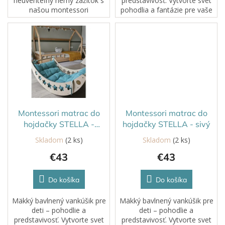
neuveriteľný herný zážitok s
predstavivosť. Vytvorte svet
našou montessori
pohodlia a fantázie pre vaše
hojdačkou, vzdelávacou
deti s naším mäkkým
hračkou, ktorá spája
bavlneným vankúšom. Tento
kreativitu a fyzický
vankúš je ideálnym doplnkom
rozvoj.Vyrobené z
na vytvorenie...
bezpečných,...
Montessori matrac do
Montessori matrac do
hojdačky STELLA -
hojdačky STELLA - sivý
modrý
Skladom
(2 ks)
Skladom
(2 ks)
€43
€43
Do košíka
Do košíka
Mäkký bavlnený vankúšik pre
Mäkký bavlnený vankúšik pre
deti – pohodlie a
deti – pohodlie a
predstavivosť. Vytvorte svet
predstavivosť. Vytvorte svet