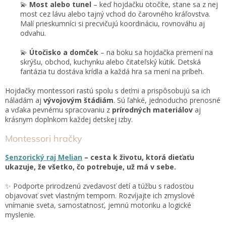
💫
Most alebo tunel
– keď hojdačku otočíte, stane sa z nej
most cez lávu alebo tajný vchod do čarovného kráľovstva.
Malí prieskumníci si precvičujú koordináciu, rovnováhu aj
odvahu.
💫
Útočisko a domček
– na boku sa hojdačka premení na
skrýšu, obchod, kuchynku alebo čitateľský kútik. Detská
fantázia tu dostáva krídla a každá hra sa mení na príbeh.
Hojdačky montessori rastú spolu s deťmi a prispôsobujú sa ich
náladám aj
vývojovým štádiám
. Sú ľahké, jednoducho prenosné
a vďaka pevnému spracovaniu z
prírodných materiálov
aj
krásnym doplnkom každej detskej izby.
Montessori hračky
Senzorický raj Melian
– cesta k životu, ktorá dieťaťu
ukazuje, že všetko, čo potrebuje, už má v sebe.
✨ Podporte prirodzenú zvedavosť detí a túžbu s radosťou
objavovať svet vlastným tempom. Rozvíjajte ich zmyslové
vnímanie sveta, samostatnosť, jemnú motoriku a logické
myslenie.