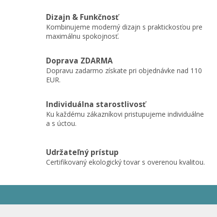
Dizajn & Funkčnosť
Kombinujeme moderný dizajn s praktickosťou pre
maximálnu spokojnosť.
Doprava ZDARMA
Dopravu zadarmo získate pri objednávke nad 110
EUR.
Individuálna starostlivosť
Ku každému zákazníkovi pristupujeme individuálne
a s úctou.
Udržateľný prístup
Certifikovaný ekologický tovar s overenou kvalitou.
Z
á
p