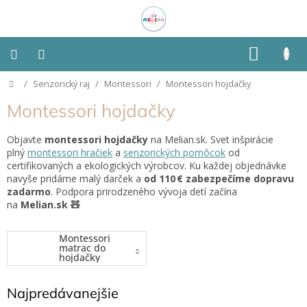
Prejsť
na
obsah
NÁKU
KOŠÍK
Domov
/
Senzorický raj
/
Montessori
/
Montessori hojdačky
Montessori
Montessori hojdačky
Detská
izba
Objavte
montessori hojdačky
na Melian.sk. Svet inšpirácie
plný
montessori hračiek
a
senzorických pomôcok
od
certifikovaných a ekologických výrobcov. Ku každej objednávke
Senzorické
pomôcky
navyše pridáme malý darček a
od 110 € zabezpečíme dopravu
zadarmo
. Podpora prirodzeného vývoja detí začína
na
Melian.sk 🧸
Hračky
podľa
typu
Montessori
matrac do
hojdačky
Hračky
podľa
vlastností
Najpredávanejšie