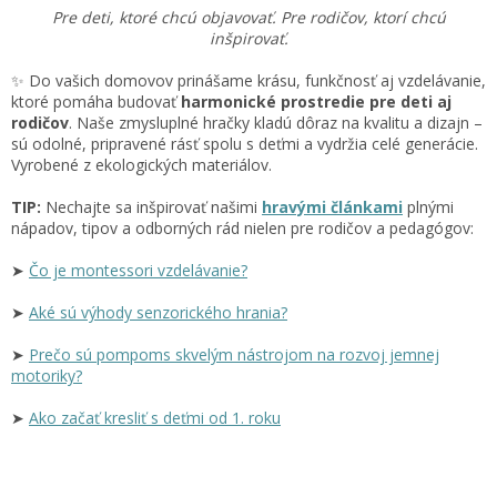
Pre deti, ktoré chcú objavovať. Pre rodičov, ktorí chcú
inšpirovať.
✨ Do vašich domovov prinášame krásu, funkčnosť aj vzdelávanie,
ktoré pomáha budovať
harmonické prostredie pre deti aj
rodičov
. Naše zmysluplné hračky kladú dôraz na kvalitu a dizajn –
sú odolné, pripravené rásť spolu s deťmi a vydržia celé generácie.
Vyrobené z ekologických materiálov.
TIP:
Nechajte sa inšpirovať našimi
hravými článkami
plnými
nápadov, tipov a odborných rád nielen pre rodičov a pedagógov:
➤
Čo je montessori vzdelávanie?
➤
Aké sú výhody senzorického hrania?
➤
Prečo sú pompoms skvelým nástrojom na rozvoj jemnej
motoriky?
➤
Ako začať kresliť s deťmi od 1. roku