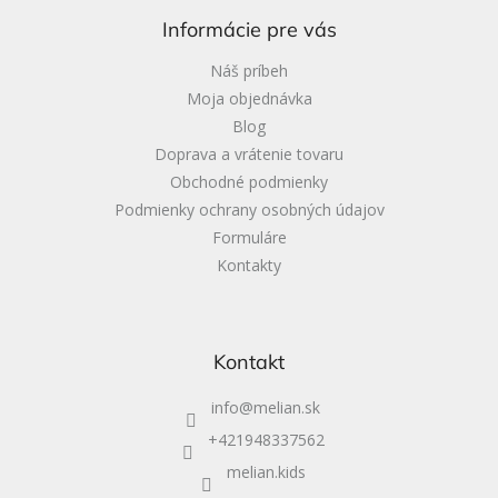
ä
Informácie pre vás
t
i
Náš príbeh
e
Moja objednávka
Blog
Doprava a vrátenie tovaru
Obchodné podmienky
Podmienky ochrany osobných údajov
Formuláre
Kontakty
Kontakt
info
@
melian.sk
+421948337562
melian.kids