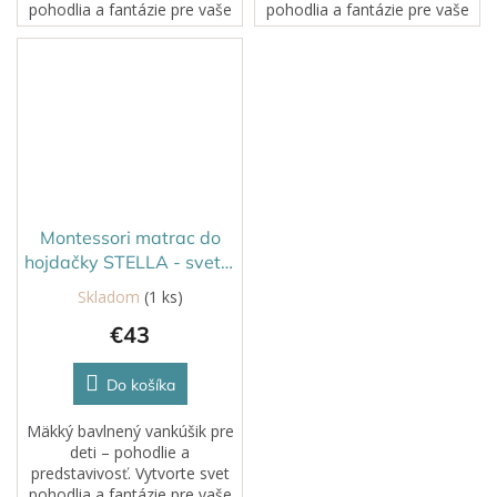
pohodlia a fantázie pre vaše
pohodlia a fantázie pre vaše
deti s naším mäkkým
deti s naším mäkkým
bavlneným vankúšom. Tento
bavlneným vankúšom. Tento
vankúš je ideálnym doplnkom
vankúš je ideálnym doplnkom
na vytvorenie...
na vytvorenie...
Montessori matrac do
hojdačky STELLA - svetlo
žltá
Skladom
(1 ks)
€43
Do košíka
Mäkký bavlnený vankúšik pre
deti – pohodlie a
predstavivosť. Vytvorte svet
pohodlia a fantázie pre vaše