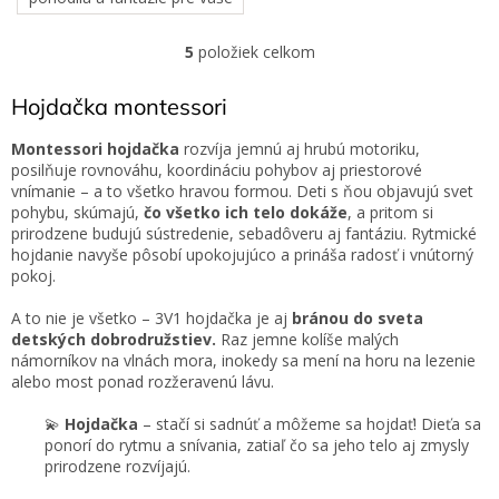
deti s naším mäkkým
bavlneným vankúšom. Tento
5
položiek celkom
O
vankúš je ideálnym doplnkom
v
na vytvorenie...
l
Hojdačka montessori
á
d
Montessori hojdačka
rozvíja jemnú aj hrubú motoriku,
a
posilňuje rovnováhu, koordináciu pohybov aj priestorové
c
vnímanie – a to všetko hravou formou. Deti s ňou objavujú svet
i
pohybu, skúmajú,
čo všetko ich telo dokáže
, a pritom si
e
prirodzene budujú sústredenie, sebadôveru aj fantáziu. Rytmické
p
hojdanie navyše pôsobí upokojujúco a prináša radosť i vnútorný
r
pokoj.
v
k
A to nie je všetko – 3V1 hojdačka je aj
bránou do sveta
y
detských dobrodružstiev.
Raz jemne kolíše malých
v
námorníkov na vlnách mora, inokedy sa mení na horu na lezenie
ý
alebo most ponad rozžeravenú lávu.
p
i
💫
Hojdačka
– stačí si sadnúť a môžeme sa hojdať! Dieťa sa
s
ponorí do rytmu a snívania, zatiaľ čo sa jeho telo aj zmysly
u
prirodzene rozvíjajú.