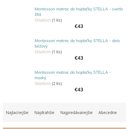
Hračky
Montessori matrac do hojdačky STELLA - svetlo
podľa
žltá
veku
Skladom
(1 ks)
€43
Hračky
podľa
príležitosti
Montessori matrac do hojdačky STELLA - dots
béžový
Skladom
(1 ks)
Značky
€43
Senzorický
raj
Montessori matrac do hojdačky STELLA -
modrý
Skladom
(2 ks)
Prihlásenie
€43
R
a
Najlacnejšie
Najdrahšie
Najpredávanejšie
Abecedne
d
e