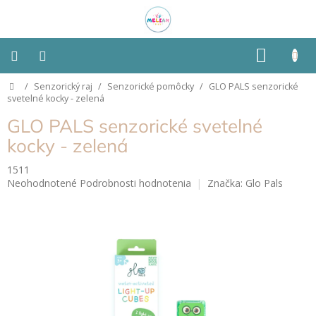
Prejsť
na
obsah
NÁKU
KOŠÍK
Domov
/
Senzorický raj
/
Senzorické pomôcky
/
GLO PALS senzorické
Montessori
svetelné kocky - zelená
GLO PALS senzorické svetelné
Detská
izba
kocky - zelená
1511
Senzorické
Priemerné
Neohodnotené
Podrobnosti hodnotenia
Značka:
Glo Pals
pomôcky
hodnotenie
produktu
Hračky
je
podľa
0,0
typu
z
5
hviezdičiek.
Hračky
podľa
vlastností