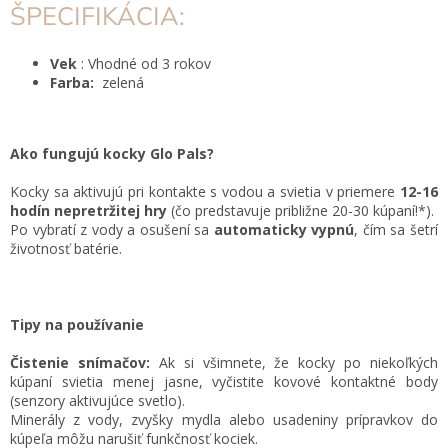
ŠPECIFIKÁCIA:
Vek
: Vhodné od 3 rokov
Farba:
zelená
Ako fungujú kocky Glo Pals?
Kocky sa aktivujú pri kontakte s vodou a svietia v priemere
12-16
hodín nepretržitej hry
(čo predstavuje približne 20-30 kúpaní!*).
Po vybratí z vody a osušení sa
automaticky vypnú
, čím sa šetrí
životnosť batérie.
Tipy na používanie
Čistenie snímačov:
Ak si všimnete, že kocky po niekoľkých
kúpaní svietia menej jasne, vyčistite kovové kontaktné body
(senzory aktivujúce svetlo).
Minerály z vody, zvyšky mydla alebo usadeniny prípravkov do
kúpeľa môžu narušiť funkčnosť kociek.