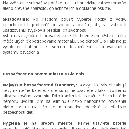
Na vyčistenie snímačov použite mäkkú handričku, vatový tampón
alebo drevené špáradlo, opláchnite ich a dôkladne osušte.
Skladovanie:
Po každom použití vyberte kocky z vody,
opláchnite ich pod tečúcou vodou a osušte, aby ste zabránili
usadzovaniu zvyškov a predĺžili ich životnosť.
Vyhnite sa vysoko chlórovanej vode: Nadmerné množstvo chlóru
môže urýchliť opotrebovanie materiálu. Spoločnosť Glo Pals nie je
výrobcom batérií, ale tvorcom bezpečného a inovatívneho
systému osvetlenia.
Bezpečnosť na prvom mieste s Glo Pals:
Najvyššie bezpečnostné štandardy:
Kocky Glo Pals obsahujú
nevymeniteľné batérie, ktoré sú úplne uzavreté vďaka dvojitému
ultrazvukovému zváraniu. Táto konštrukcia zaručuje, že sa batérie
nemôžu uvoľniť, čím sa eliminuje riziko náhodného otvorenia
alebo prehltnutia, čo je mimoriadne dôležité z hľadiska
bezpečnosti detí.
Hygiena je na prvom mieste:
Pevne uzavreté batérie
nepredstavujú žiadne riziko úniku. Rovnako ako akýkoľvek iný