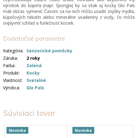
výrobok do kúpeľa (napr. špongia) by sa však aj kocky Glo Pals
mali občas vymeniť. Časom sa na nich môžu usadiť zvyšky mydla,
kúpeľových tekutín alebo minerálne usadeniny z vody, čo môže
ovplyvniť vzhľad a funkčnosť kociek.
Dodatočné parametre
Kategória
:
Senzorické pomôcky
Záruka
:
2 roky
Farba
:
Zelená
Produkt
:
Kocky
Vlastnosť
:
Svetelné
Výrobca
:
Glo Pals
Súvisiaci tovar
Novinka
Novinka