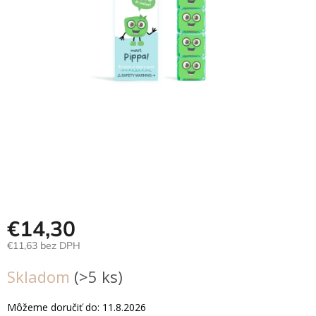
Hračky
podľa
veku
Hračky
podľa
príležitosti
Značky
Senzorický
raj
Prihlásenie
€14,30
€11,63 bez DPH
Jednotková
Skladom
(>5 ks)
cena:
Môžeme doručiť do:
11.8.2026