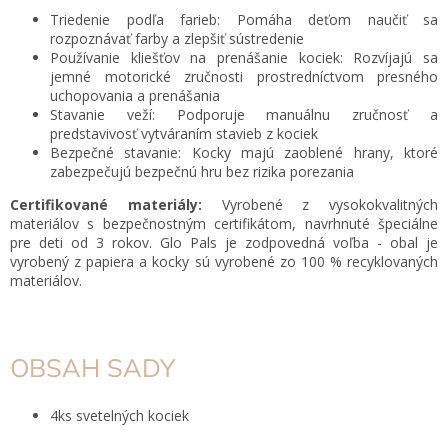
Triedenie podľa farieb: Pomáha deťom naučiť sa
rozpoznávať farby a zlepšiť sústredenie
Používanie kliešťov na prenášanie kociek: Rozvíjajú sa
jemné motorické zručnosti prostredníctvom presného
uchopovania a prenášania
Stavanie veží: Podporuje manuálnu zručnosť a
predstavivosť vytváraním stavieb z kociek
Bezpečné stavanie: Kocky majú zaoblené hrany, ktoré
zabezpečujú bezpečnú hru bez rizika porezania
Certifikované materiály:
Vyrobené z vysokokvalitných
materiálov s bezpečnostným certifikátom, navrhnuté špeciálne
pre deti od 3 rokov. Glo Pals je zodpovedná voľba - obal je
vyrobený z papiera a kocky sú vyrobené zo 100 % recyklovaných
materiálov.
OBSAH SADY
4ks svetelných kociek