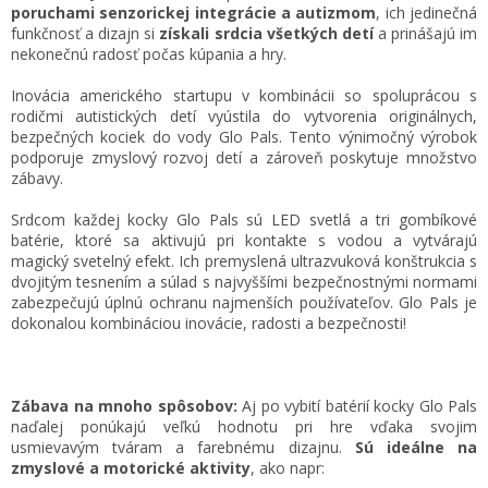
poruchami senzorickej integrácie a autizmom
, ich jedinečná
funkčnosť a dizajn si
získali srdcia všetkých detí
a prinášajú im
nekonečnú radosť počas kúpania a hry.
Inovácia amerického startupu v kombinácii so spoluprácou s
rodičmi autistických detí vyústila do vytvorenia originálnych,
bezpečných kociek do vody Glo Pals. Tento výnimočný výrobok
podporuje zmyslový rozvoj detí a zároveň poskytuje množstvo
zábavy.
Srdcom každej kocky Glo Pals sú LED svetlá a tri gombíkové
batérie, ktoré sa aktivujú pri kontakte s vodou a vytvárajú
magický svetelný efekt. Ich premyslená ultrazvuková konštrukcia s
dvojitým tesnením a súlad s najvyššími bezpečnostnými normami
zabezpečujú úplnú ochranu najmenších používateľov. Glo Pals je
dokonalou kombináciou inovácie, radosti a bezpečnosti!
Zábava na mnoho spôsobov:
Aj po vybití batérií kocky Glo Pals
naďalej ponúkajú veľkú hodnotu pri hre vďaka svojim
usmievavým tváram a farebnému dizajnu.
Sú ideálne na
zmyslové a motorické aktivity
, ako napr: