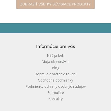
ZOBRAZIŤ VŠETKY SÚVISIACE PRODUKTY
Z
á
p
ä
Informácie pre vás
t
i
Náš príbeh
e
Moja objednávka
Blog
Doprava a vrátenie tovaru
Obchodné podmienky
Podmienky ochrany osobných údajov
Formuláre
Kontakty