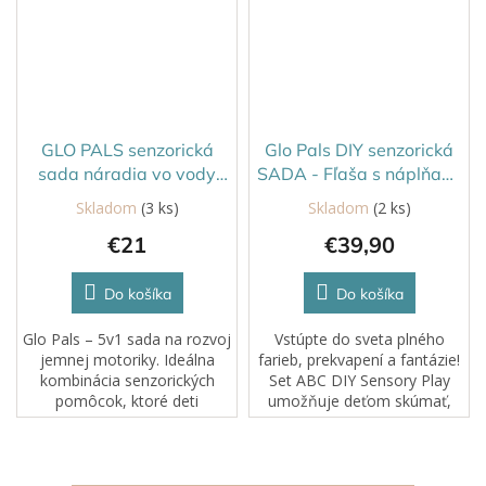
GLO PALS senzorická
Glo Pals DIY senzorická
sada náradia vo vody
SADA - Fľaša s náplňami
5v1
a samolepkami ABC
Skladom
(3 ks)
Skladom
(2 ks)
Priemerné
hodnotenie
€21
€39,90
produktu
je
4,0
Do košíka
Do košíka
z
5
Glo Pals – 5v1 sada na rozvoj
Vstúpte do sveta plného
hviezdičiek.
jemnej motoriky. Ideálna
farieb, prekvapení a fantázie!
kombinácia senzorických
Set ABC DIY Sensory Play
pomôcok, ktoré deti
umožňuje deťom skúmať,
motivujú k chyteniu,
miešať, tvoriť a vytvárať
presýpaniu, triedeniu,
vlastné príbehy pomocou
naberaniu aj precvičovaniu
senzorických materiálov.
úchopu. V jednom sete...
Stačí trocha...