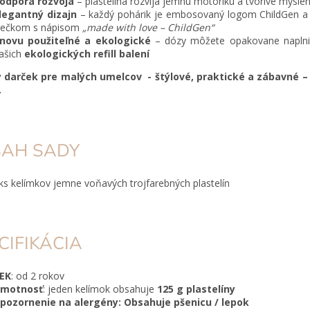
odpora rozvoja
– plastelína rozvíja jemnú motoriku a tvorivé myslen
legantný dizajn
– každý pohárik je embosovaný logom ChildGen a
iečkom s nápisom
„made with love – ChildGen“
novu použiteľné a ekologické
– dózy môžete opakovane napln
ašich
ekologických refill balení
y darček pre malých umelcov - štýlové, praktické a zábavné – 
.
AH SADY
ks kelímkov jemne voňavých trojfarebných plastelín
CIFIKÁCIA
EK
: od 2 rokov
motnosť
: jeden kelímok obsahuje
125 g plastelíny
pozornenie na alergény: Obsahuje pšenicu / lepok