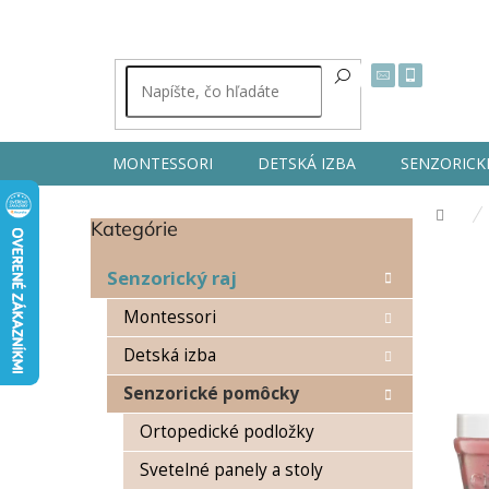
Prejsť
na
obsah
MONTESSORI
DETSKÁ IZBA
SENZORICK
Dom
Kategórie
Preskočiť
B
kategórie
o
Senzorický raj
č
n
Montessori
ý
Detská izba
p
a
Senzorické pomôcky
n
e
Ortopedické podložky
l
Svetelné panely a stoly