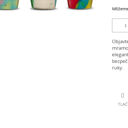
hviezdiči
Môžeme 
Objavte
mramoro
elegan
bezpečn
ruky.
TLAČ