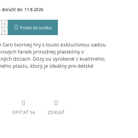
ek.
doručiť do:
11.8.2026
Pridať do košíka
 čaro tvorivej hry s touto exkluzívnou sadou
vých farieb prírodnej plastelíny v
tných dózach.
Dózy sú vyrobené z kvalitného,
ého plastu, ktorý je ideálny pre detské
OPÝTAŤ SA
ZDIEĽAŤ