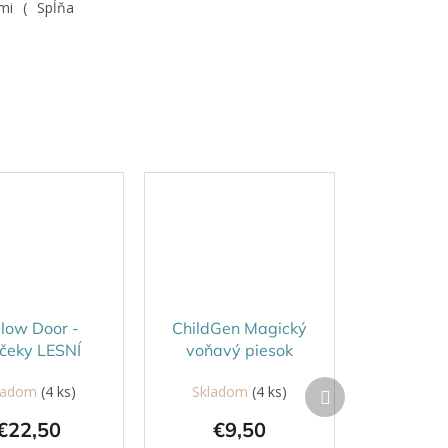
mi ( Spĺňa
llow Door -
ChildGen Magický
lčeky LESNÍ
voňavý piesok
RIATELIA
Modrý 500g
Ďalší
ladom
(4 ks)
Skladom
(4 ks)
produkt
€22,50
€9,50