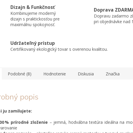
Dizajn & Funkčnosť
Doprava ZDARM
Kombinujeme moderný
Dopravu zadarmo zí
dizajn s praktickosťou pre
pri objednávke nad 
maximálnu spokojnosť.
Udržateľný prístup
Certifikovaný ekologický tovar s overenou kvalitou.
Podobné (8)
Hodnotenie
Diskusia
Značka
robný popis
i ju zamilujete:
00 % prírodné zloženie
– jemná, hodvábna textúra ideálna na mo
varovanie