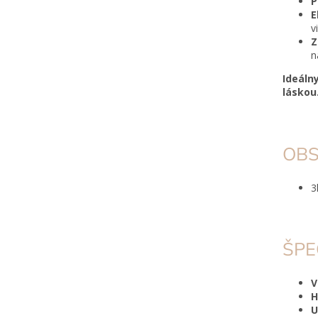
P
E
v
Z
n
Ideáln
láskou
OBS
3
ŠPE
V
H
U