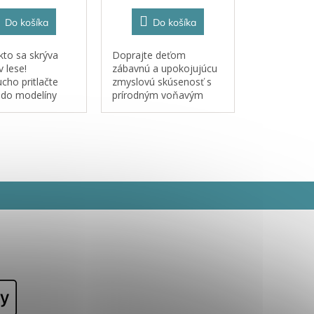
Do košíka
Do košíka
 kto sa skrýva
Doprajte deťom
 lese!
zábavnú a upokojujúcu
cho pritlačte
zmyslovú skúsenosť s
 do modelíny
prírodným voňavým
iny a vytvárajte
kinetickým pieskom,
lesné
ktorý rozvíja fantáziu,
ieto valčeky od
jemnú motoriku a
Door sú skvelou
ponúka dokonalý relax.
pre hru s
nou a...