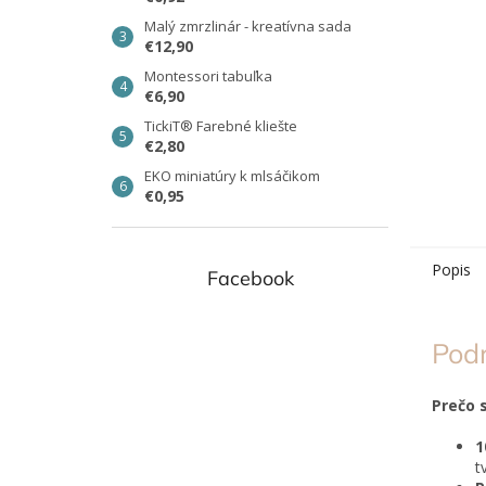
Malý zmrzlinár - kreatívna sada
€12,90
Montessori tabuľka
€6,90
TickiT® Farebné kliešte
€2,80
EKO miniatúry k mlsáčikom
€0,95
Popis
Facebook
Pod
Prečo s
1
t