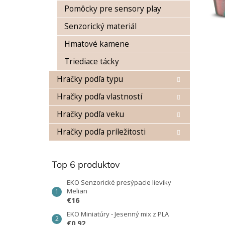
Pomôcky pre sensory play
Senzorický materiál
Hmatové kamene
Triediace tácky
Hračky podľa typu
Hračky podľa vlastností
Hračky podľa veku
Hračky podľa príležitosti
Top 6 produktov
EKO Senzorické presýpacie lieviky
Melian
€16
EKO Miniatúry - Jesenný mix z PLA
€0,92