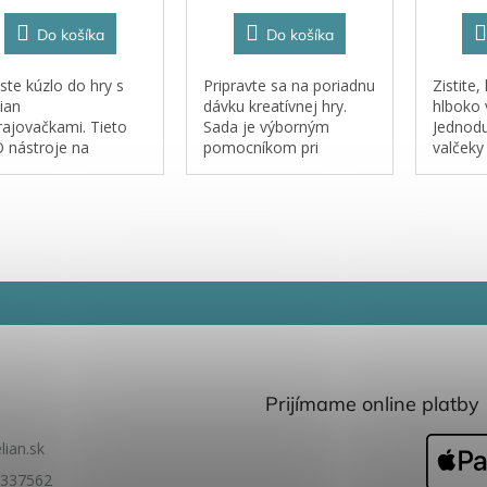
Do košíka
Do košíka
ste kúzlo do hry s
Pripravte sa na poriadnu
Zistite,
ian
dávku kreatívnej hry.
hlboko v
rajovačkami. Tieto
Sada je výborným
Jednodu
 nástroje na
pomocníkom pri
valčeky
stelínu sú navrhnuté
senzorických hrách
alebo hl
 malé rúčky a veľkú
alebo tematické hranie -
krásne 
táziu. Každé
na stavenisku, doprava
scény.T
ačenie, rolovanie či
či na použitie v
Yellow 
lačok sa mení na
domácom protredí a
voľbou 
rodružstvo....
herničkách.
plastelí
Prijímame online platby
lian.sk
337562