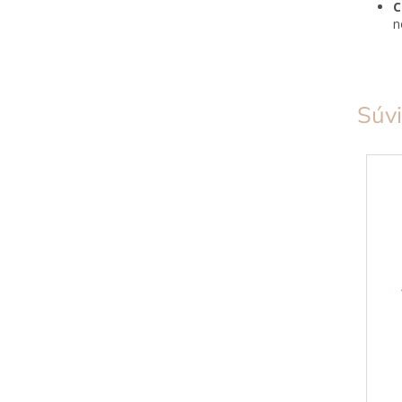
C
n
Súvi