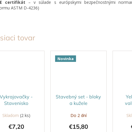
E certifikát
– v súlade s európskymi bezpečnostnými norma
ormu ASTM D-4236)
siaci tovar
Novinka
Vykrajovačky -
Stavebný set - bloky
Ye
Stavenisko
a kužele
va
P
Skladom
(2 ks)
Do 2 dní
Sk
€7,20
€15,80