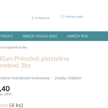
NÁKUPNÝ
Prázdny košík
Prihlásenie
KOŠÍK
STNOSTÍ
HRAČKY PODĽA VEKU
HRAČKY PODĽA PRÍLEŽIT
ína trojfarebná 3ks
dGen Prírodná plastelína
farebná 3ks
né
notené
Podrobnosti hodnotenia
Značka:
ChildGen
nie
,40
u
bez DPH
ová
dom
(4 ks)