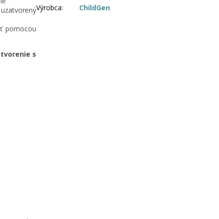
ie
Výrobca
:
ChildGen
 uzatvorený
iť pomocou
tvorenie s