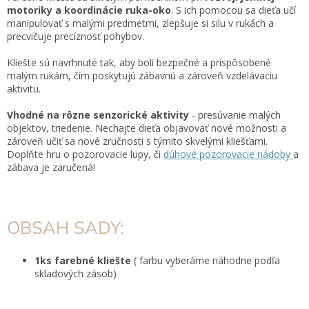
motoriky a koordinácie ruka-oko
. S ich pomocou sa dieťa učí
manipulovať s malými predmetmi, zlepšuje si silu v rukách a
precvičuje precíznosť pohybov.
Kliešte sú navrhnuté tak, aby boli bezpečné a prispôsobené
malým rukám, čím poskytujú zábavnú a zároveň vzdelávaciu
aktivitu.
Vhodné na rôzne senzorické aktivity
- presúvanie malých
objektov, triedenie. Nechajte dieťa objavovať nové možnosti a
zároveň učiť sa nové zručnosti s týmito skvelými kliešťami.
Doplňte hru o pozorovacie lupy, či
dúhové pozorovacie nádoby
a
zábava je zaručená!
OBSAH SADY:
1ks farebné kliešte
( farbu vyberáme náhodne podľa
skladových zásob)