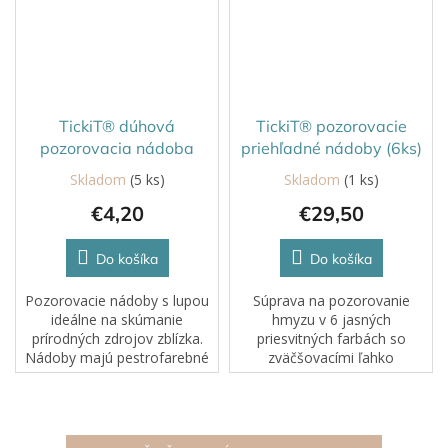
TickiT® dúhová
TickiT® pozorovacie
pozorovacia nádoba
priehľadné nádoby (6ks)
Skladom
(5 ks)
Skladom
(1 ks)
€4,20
€29,50
Do košíka
Do košíka
Pozorovacie nádoby s lupou
Súprava na pozorovanie
ideálne na skúmanie
hmyzu v 6 jasných
prírodných zdrojov zblízka.
priesvitných farbách so
Nádoby majú pestrofarebné
zväčšovacími ľahko
nasadzovacie viečka so
nasadzovacími viečkami a
šošovkou s priemerom 6 cm,
meracou mriežkou v základni.
ktorá umožňuje až 3-
Robustné akrylové nádoby
násobné zväčšenie pre...
umožňujú ostré sledovanie