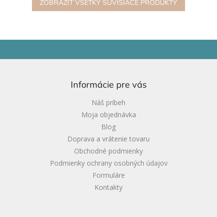
farieb...
ZOBRAZIŤ VŠETKY SÚVISIACE PRODUKTY
Z
á
p
ä
Informácie pre vás
t
i
Náš príbeh
e
Moja objednávka
Blog
Doprava a vrátenie tovaru
Obchodné podmienky
Podmienky ochrany osobných údajov
Formuláre
Kontakty