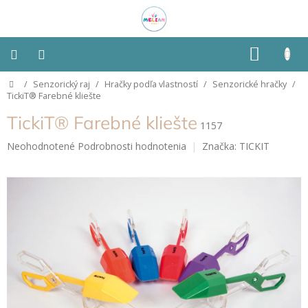
Prejsť
na
obsah
NÁKU
KOŠÍK
Domov
/
Senzorický raj
/
Hračky podľa vlastností
/
Senzorické hračky
/
Montessori
TickiT® Farebné kliešte
TickiT® Farebné kliešte
Detská
1157
izba
Priemerné
Neohodnotené
Podrobnosti hodnotenia
Značka:
TICKIT
hodnotenie
Senzorické
produktu
pomôcky
je
0,0
z
Hračky
5
podľa
typu
hviezdičiek.
Hračky
podľa
vlastností