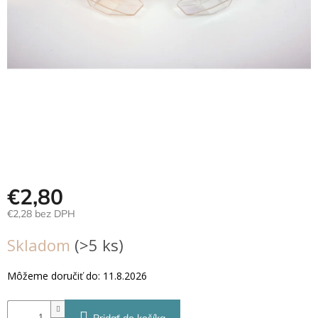
Hračky
podľa
veku
Hračky
podľa
príležitosti
Značky
Senzorický
raj
€2,80
€2,28 bez DPH
Prihlásenie
Jednotková
Skladom
(>5 ks)
cena:
Môžeme doručiť do:
11.8.2026