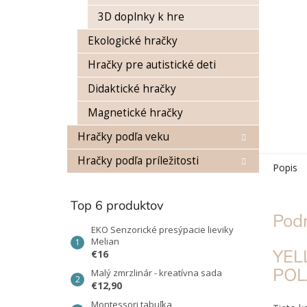
3D doplnky k hre
Ekologické hračky
Hračky pre autistické deti
Didaktické hračky
Magnetické hračky
Hračky podľa veku
Hračky podľa príležitosti
Popis
Top 6 produktov
Pod
EKO Senzorické presýpacie lieviky
Melian
YE
€16
POL
Malý zmrzlinár - kreatívna sada
€12,90
Montessori tabuľka