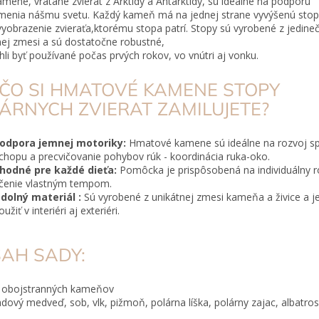
amene, vrátane zvierat z Arktídy a Antarktídy, sú ideálne na podporu
menia nášmu svetu.
Každý kameň má na jednej strane vyvýšenú stop
vyobrazenie zvieraťa,ktorému stopa patrí. Stopy sú vyrobené z jedine
j zmesi a sú dostatočne robustné,
li byť používané počas prvých rokov, vo vnútri aj vonku.
ČO SI HMATOVÉ KAMENE STOPY
ÁRNYCH ZVIERAT ZAMILUJETE?
odpora jemnej motoriky:
Hmatové kamene sú ideálne na rozvoj s
chopu a precvičovanie pohybov rúk - koordinácia ruka-oko.
hodné pre každé dieťa:
Pomôcka je prispôsobená na individuálny r
čenie vlastným tempom.
dolný materiál :
Sú vyrobené z unikátnej zmesi kameňa a živice a j
oužiť v interiéri aj exteriéri.
AH SADY:
 obojstranných kameňov
adový medveď, sob, vlk, pižmoň, polárna líška, polárny zajac, albatros