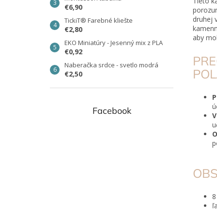
Tieto k
€6,90
porozu
druhej 
TickiT® Farebné kliešte
kamenne
€2,80
aby moh
EKO Miniatúry - Jesenný mix z PLA
€0,92
PRE
Naberačka srdce - svetlo modrá
POL
€2,50
P
ú
Facebook
V
u
O
p
OBS
8
ľ