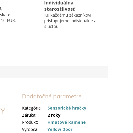
Individuálna
A
starostlivosť
skate
Ku každému zákazníkovi
110 EUR.
pristupujeme individuálne a
s úctou.
Dodatočné parametre
Kategória
:
Senzorické hračky
Y
Záruka
:
2 roky
Produkt
:
Hmatové kamene
Výrobca
:
Yellow Door