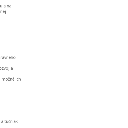
u a na
čnej
právneho
ozvoj a
e možné ich
 a tučniak.