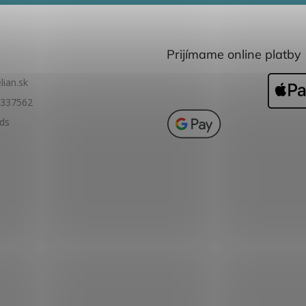
Prijímame online platby
lian.sk
337562
ids