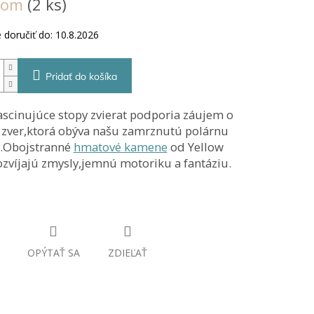
dom
(2 ks)
ek.
doručiť do:
10.8.2026
Pridať do košíka
ascinujúce stopy zvierat podporia záujem o
 zver,ktorá obýva našu zamrznutú polárnu
u.Obojstranné
hmatové kamene
od Yellow
ozvíjajú zmysly,jemnú motoriku a fantáziu.
OPÝTAŤ SA
ZDIEĽAŤ