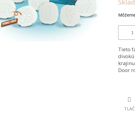
Skla
hviezdiči
cena:
Môžeme 
Tieto f
divokú
krajin
Door r
TLAČ