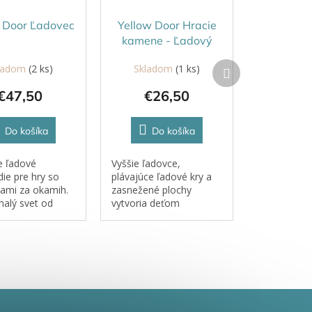
 Door Ľadovec
Yellow Door Hracie
kamene - Ľadový
svet
Ďalší
ladom
(2 ks)
Skladom
(1 ks)
produkt
€47,50
€26,50
Do košíka
Do košíka
e ľadové
Vyššie ľadovce,
die pre hry so
plávajúce ľadové kry a
kami za okamih.
zasnežené plochy
alý svet od
vytvoria deťom
Door je ideálny
okamžitú polárnu scénu
niaky, ľadové
na hru. Tieto senzorické
 a ďalšie zimné
kamene podnecujú
. Ponúka
tvorivosť, rozprávanie
y, malý bazénik
príbehov a otvorenú
avú...
hru. V balení je...