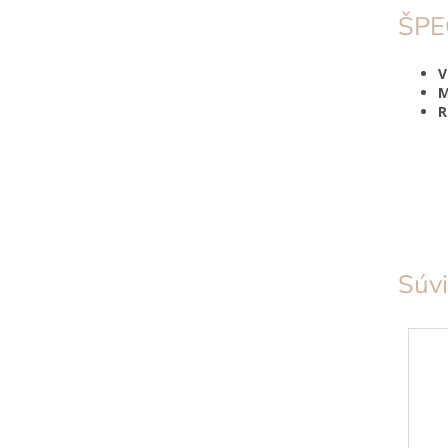
ŠPE
V
M
R
Súvi