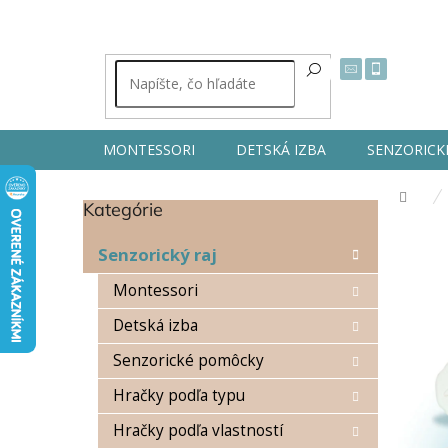
Prejsť
na
obsah
MONTESSORI
DETSKÁ IZBA
SENZORICK
Dom
Kategórie
Preskočiť
B
kategórie
o
Senzorický raj
č
n
Montessori
ý
Detská izba
p
a
Senzorické pomôcky
n
e
Hračky podľa typu
l
Hračky podľa vlastností