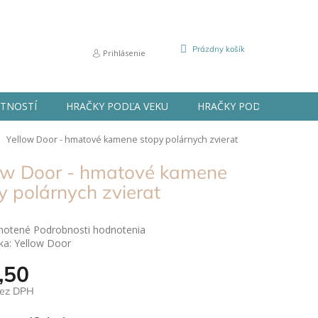
NÁKUPNÝ
Prázdny košík
Prihlásenie
KOŠÍK
STNOSTÍ
HRAČKY PODĽA VEKU
HRAČKY PODĽA PRÍLEŽIT
Yellow Door - hmatové kamene stopy polárnych zvierat
ow Door - hmatové kamene
y polárnych zvierat
né
notené
Podrobnosti hodnotenia
nie
ka:
Yellow Door
u
,50
bez DPH
ová