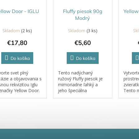
ellow Door - IGLU
Fluffy piesok 90g
Yellow
Modrý
Skladom
(2 ks)
Skladom
(3 ks)
Sk
€17,80
€5,60
Do košíka
Do košíka
vorte svet plný
Tento nadýchaný
Vytvort
tázie a objavovania s
ružový Fluffy piesok je
prostre
snou rekvizitou Iglu
mimoriadne ľahký a
zvierat
značky Yellow Door.
jeho špeciálna
Tento m
ujú vaše deti učenie
konzistencia
Yellow 
ozprávanie príbehov?
zabezpečuje, že sa
pre tuč
ka tejto rekvizite
nerozpadáva. S jemnou
medvede
voríte deťom svet
vôňou, ktorú si deti
figúrky
ý dobrodružstva.
zamilujú, sa stáva každá
plošink
hra s ním...
aj šmykľ