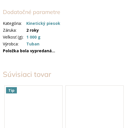
Dodatočné parametre
Kategória
:
Kinetický piesok
Záruka
:
2 roky
Veľkosť (g)
:
1 000 g
Výrobca
:
Tuban
Položka bola vypredaná…
Súvisiaci tovar
Tip