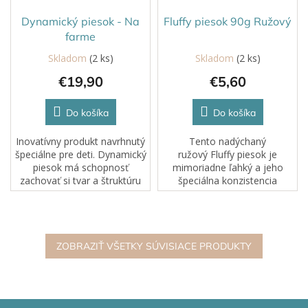
Dynamický piesok - Na
Fluffy piesok 90g Ružový
farme
Skladom
(2 ks)
Skladom
(2 ks)
€19,90
€5,60
Do košíka
Do košíka
Inovatívny produkt navrhnutý
Tento nadýchaný
špeciálne pre deti. Dynamický
ružový Fluffy piesok je
piesok má schopnosť
mimoriadne ľahký a jeho
zachovať si tvar a štruktúru
špeciálna konzistencia
bez použitia vody. Je to
zabezpečuje, že sa
ideálne riešenie pre deti,
nerozpadáva. S jemnou
ktoré milujú hravú kreativitu,
vôňou, ktorú si deti zamilujú,
ale aj...
sa stáva každá hra s ním...
ZOBRAZIŤ VŠETKY SÚVISIACE PRODUKTY
Z