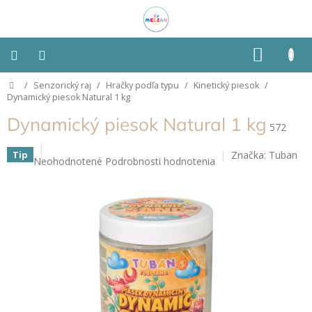
Prejsť
na
obsah
NÁKU
KOŠÍK
Domov
/
Senzorický raj
/
Hračky podľa typu
/
Kinetický piesok
/
Montessori
Dynamický piesok Natural 1 kg
Dynamický piesok Natural 1 kg
Detská
572
izba
Značka:
Tuban
Tip
Priemerné
Neohodnotené
Podrobnosti hodnotenia
Senzorické
hodnotenie
pomôcky
produktu
je
0,0
Hračky
z
podľa
typu
5
hviezdičiek.
Hračky
podľa
vlastností