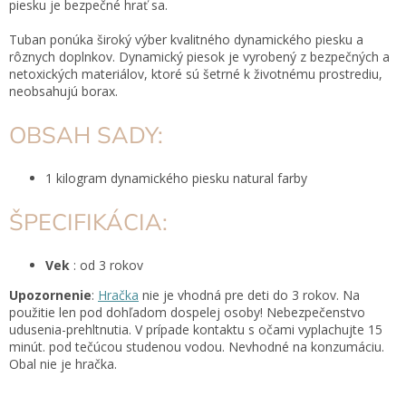
piesku je bezpečné hrať sa.
Tuban ponúka široký výber kvalitného dynamického piesku a
rôznych doplnkov. Dynamický piesok je vyrobený z bezpečných a
netoxických materiálov, ktoré sú šetrné k životnému prostrediu,
neobsahujú borax.
OBSAH SADY:
1 kilogram dynamického piesku natural farby
ŠPECIFIKÁCIA:
Vek
: od 3 rokov
Upozornenie
:
Hračka
nie je vhodná pre deti do 3 rokov. Na
použitie len pod dohľadom dospelej osoby! Nebezpečenstvo
udusenia-prehltnutia. V prípade kontaktu s očami vyplachujte 15
minút. pod tečúcou studenou vodou. Nevhodné na konzumáciu.
Obal nie je hračka.