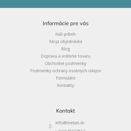
á
p
ä
Informácie pre vás
t
i
Náš príbeh
e
Moja objednávka
Blog
Doprava a vrátenie tovaru
Obchodné podmienky
Podmienky ochrany osobných údajov
Formuláre
Kontakty
Kontakt
info
@
melian.sk