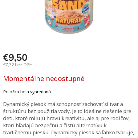
Hračky
podľa
veku
Hračky
podľa
príležitosti
€9,50
Značky
€7,72 bez DPH
Senzorický
Jednotková
raj
Momentálne nedostupné
cena:
Položka bola vypredaná…
Prihlásenie
Dynamický piesok má schopnosť zachovať si tvar a
štruktúru bez použitia vody. Je to ideálne riešenie pre
deti, ktoré milujú hravú kreativitu, ale aj pre rodičov,
ktorí hľadajú bezpečnú a čistú alternatívu k
tradičnému piesku. Dynamický piesok sa ľahko tvaruje,