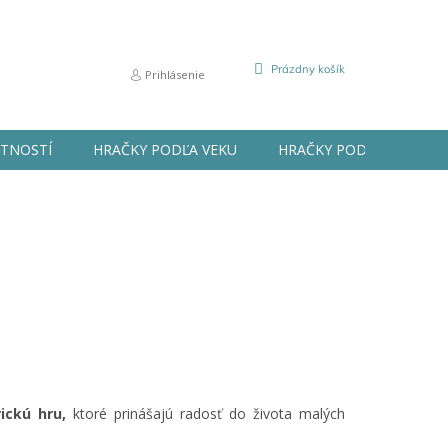
NÁKUPNÝ
Prázdny košík
Prihlásenie
KOŠÍK
STNOSTÍ
HRAČKY PODĽA VEKU
HRAČKY PODĽA PRÍLEŽIT
ickú hru,
ktoré prinášajú radosť do života malých