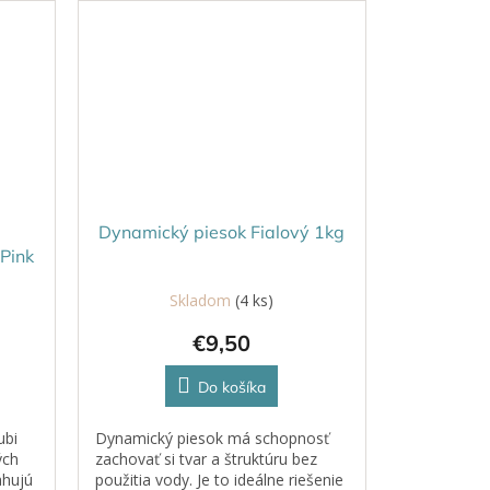
Dynamický piesok Fialový 1kg
Pink
Skladom
(4 ks)
€9,50
Do košíka
ubi
Dynamický piesok má schopnosť
ých
zachovať si tvar a štruktúru bez
ahujú
použitia vody. Je to ideálne riešenie