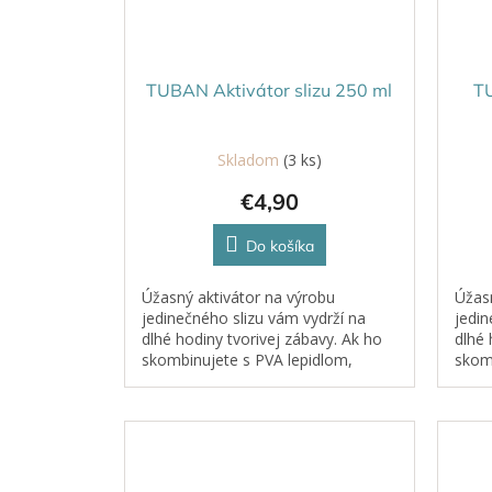
TUBAN Aktivátor slizu 250 ml
TU
Skladom
(3 ks)
€4,90
Do košíka
Úžasný aktivátor na výrobu
Úžasn
jedinečného slizu vám vydrží na
jedin
dlhé hodiny tvorivej zábavy. Ak ho
dlhé 
skombinujete s PVA lepidlom,
skomb
získate sliz s plastickými a pružnými
získa
vlastnosťami. Tekutina sa nachádza
vlast
v...
v...