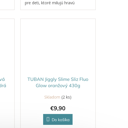
pre deti, ktoré milujú hravú
i
kreativitu, ale aj pre rodičov, ktorí
hľadajú bezpečnú a čistú...
vá
TUBAN Jiggly Slime Sliz Fluo
drá
Glow oranžový 430g
Skladom
(2 ks)
€9,90
Do košíka