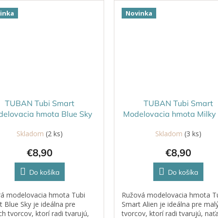
naťahovať,...
inka
Novinka
TUBAN Tubi Smart
TUBAN Tubi Smart
elovacia hmota Blue Sky
Modelovacia hmota Milky 
50 g
50 g
Skladom
(2 ks)
Skladom
(3 ks)
€8,90
€8,90
Do košíka
Do košíka
á modelovacia hmota Tubi
Ružová modelovacia hmota T
 Blue Sky je ideálna pre
Smart Alien je ideálna pre mal
h tvorcov, ktorí radi tvarujú,
tvorcov, ktorí radi tvarujú, nať