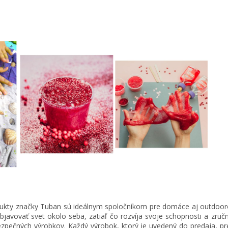
kty značky Tuban sú ideálnym spoločníkom pre domáce aj outdoorové
javovať svet okolo seba, zatiaľ čo rozvíja svoje schopnosti a zru
bezpečných výrobkov. Každý výrobok, ktorý je uvedený do predaja, p