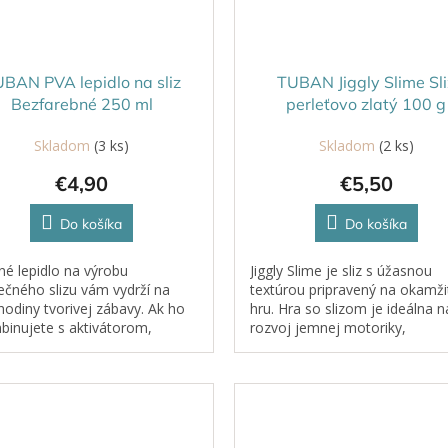
BAN PVA lepidlo na sliz
TUBAN Jiggly Slime Sli
Bezfarebné 250 ml
perleťovo zlatý 100 g
Skladom
(3 ks)
Skladom
(2 ks)
€4,90
€5,50
Do košíka
Do košíka
é lepidlo na výrobu
Jiggly Slime je sliz s úžasnou
ečného slizu vám vydrží na
textúrou pripravený na okamži
hodiny tvorivej zábavy. Ak ho
hru. Hra so slizom je ideálna n
inujete s aktivátorom,
rozvoj jemnej motoriky,
te sliz s plastickými a pružnými
zmyslového vnímania a podpo
nosťami. Tekutina sa nachádza
u detí kreativitu.