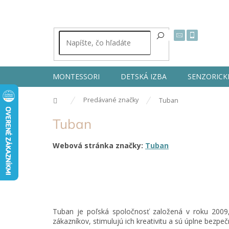
Prejsť
na
obsah
MONTESSORI
DETSKÁ IZBA
SENZORICK
Domov
Predávané značky
Tuban
Tuban
Webová stránka značky:
Tuban
Tuban je poľská spoločnosť založená v roku 2009,
zákazníkov, stimulujú ich kreativitu a sú úplne bezpe