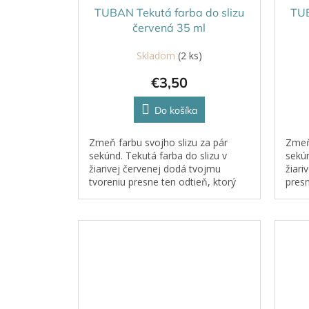
u
t
TUBAN Tekutá farba do slizu
TUB
k
o
červená 35 ml
t
v
o
Skladom
(2 ks)
v
€3,50
Do košíka
Zmeň farbu svojho slizu za pár
Zmeň 
sekúnd. Tekutá farba do slizu v
sekún
žiarivej červenej dodá tvojmu
žiari
tvoreniu presne ten odtieň, ktorý
presn
chceš. Stačí len pár kvapiek a sliz
chceš
sa začne pred vašimi...
sa za