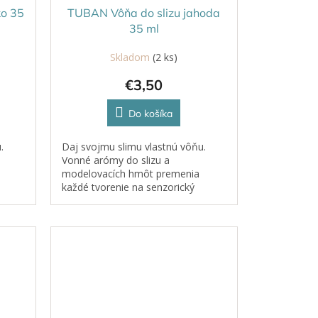
ko 35
TUBAN Vôňa do slizu jahoda
35 ml
Skladom
(2 ks)
€3,50
Do košíka
.
Daj svojmu slimu vlastnú vôňu.
Vonné arómy do slizu a
modelovacích hmôt premenia
každé tvorenie na senzorický
zážitok. Postupne pridávajte
arómu, až kým nedosiahnete
intenzitu, ktorá vám...