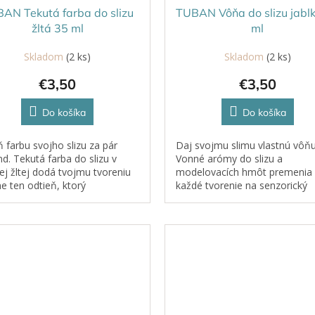
AN Tekutá farba do slizu
TUBAN Vôňa do slizu jabl
žltá 35 ml
ml
Skladom
(2 ks)
Skladom
(2 ks)
€3,50
€3,50
Do košíka
Do košíka
farbu svojho slizu za pár
Daj svojmu slimu vlastnú vôňu
d. Tekutá farba do slizu v
Vonné arómy do slizu a
vej žltej dodá tvojmu tvoreniu
modelovacích hmôt premenia
e ten odtieň, ktorý
každé tvorenie na senzorický
. Stačí len pár kvapiek a sliz
zážitok. Postupne pridávajte
čne pred vašimi očami...
arómu, až kým nedosiahnete
intenzitu, ktorá vám...