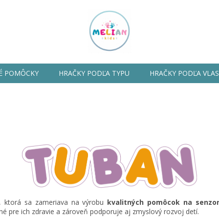
É POMÔCKY
HRAČKY PODĽA TYPU
HRAČKY PODĽA VLA
 ktorá
sa zameriava na výrobu
kvalitných pomôcok na senzor
čné pre ich zdravie a zároveň podporuje aj zmyslový rozvoj detí.