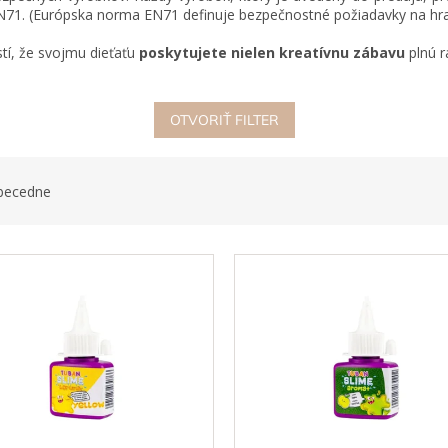
71. (Európska norma EN71 definuje bezpečnostné požiadavky na hra
tí, že svojmu dieťaťu
poskytujete nielen kreatívnu zábavu
plnú r
OTVORIŤ FILTER
becedne