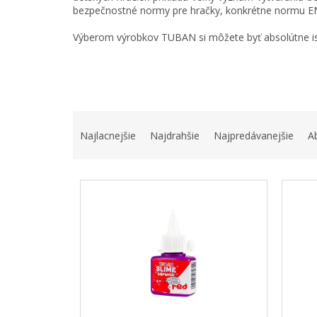
bezpečnostné normy pre hračky, konkrétne normu EN
Výberom výrobkov TUBAN si môžete byť absolútne is
R
a
Najlacnejšie
Najdrahšie
Najpredávanejšie
A
d
e
V
n
ý
i
p
e
i
p
s
r
p
o
r
d
o
u
d
k