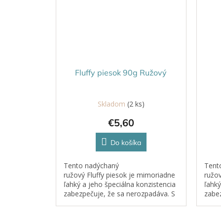
Fluffy piesok 90g Ružový
Skladom
(2 ks)
€5,60
Do košíka
Tento nadýchaný
Tent
ružový Fluffy piesok je mimoriadne
ružov
ľahký a jeho špeciálna konzistencia
ľahký
zabezpečuje, že sa nerozpadáva. S
zabez
jemnou vôňou, ktorú si deti
jemno
zamilujú, sa stáva každá hra s ním...
zamil