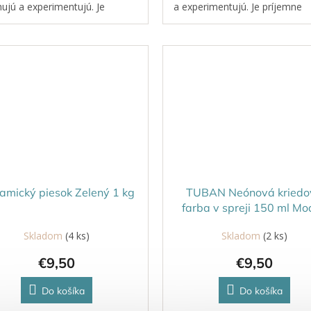
ujú a experimentujú. Je
a experimentujú. Je príjemne
mne pružná, ľahko sa
pružná, ľahko sa modeluje a pr
uje a pri hraní dokáže praskať
hraní dokáže praskať či...
amický piesok Zelený 1 kg
TUBAN Neónová kriedo
farba v spreji 150 ml Mo
Skladom
(4 ks)
Skladom
(2 ks)
€9,50
€9,50
Do košíka
Do košíka