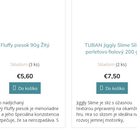
Fluffy piesok 90g Žltý
TUBAN Jiggly Slime Sli
perleťovo fialový 200 
Skladom
(3 ks)
Skladom
(2 ks)
€5,60
€7,50
Do košíka
Do košíka
o nadýchaný
Jiggly Slime je sliz s úžasnou
ý Fluffy piesok je mimoriadne
textúrou pripravený na okamži
 a jeho špeciálna konzistencia
hru. Hra so slizom je ideálna n
pečuje, že sa nerozpadáva. S
rozvoj jemnej motoriky,
u vôňou, ktorú si deti
zmyslového vnímania a podpo
ujú, sa stáva každá hra s ním...
u detí kreativitu. Deti ho môžu