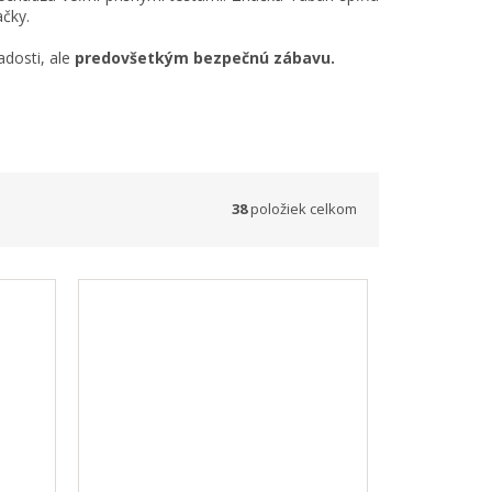
čky.
adosti, ale
predovšetkým bezpečnú zábavu.
38
položiek celkom