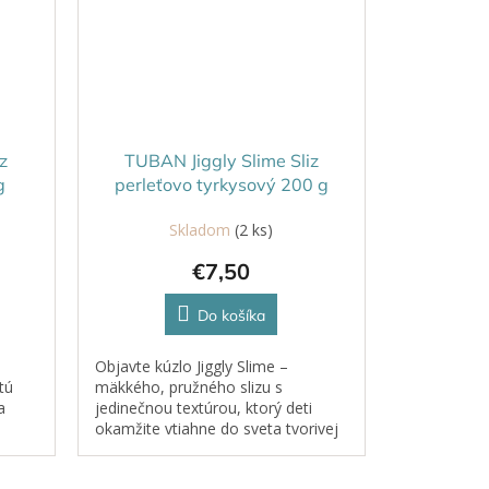
z
TUBAN Jiggly Slime Sliz
g
perleťovo tyrkysový 200 g
Skladom
(2 ks)
€7,50
Do košíka
Objavte kúzlo Jiggly Slime –
tú
mäkkého, pružného slizu s
a
jedinečnou textúrou, ktorý deti
okamžite vtiahne do sveta tvorivej
ruje
hry. Naťahuj, tvaruj, stláčaj. Tento
sliz sa mení pod prstami a...