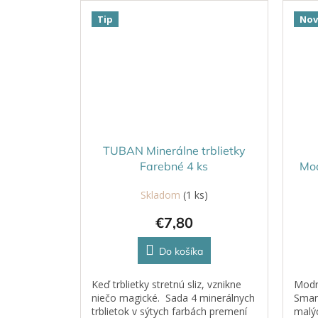
Tip
Nov
TUBAN Minerálne trblietky
Farebné 4 ks
Mod
Skladom
(1 ks)
€7,80
Do košíka
Keď trblietky stretnú sliz, vznikne
Modr
niečo magické. Sada 4 minerálnych
Smart
trblietok v sýtych farbách premení
malýc