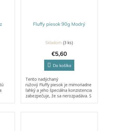
z
Fluffy piesok 90g Modrý
Skladom
(3 ks)
€5,60
Do košíka
Tento nadýchaný
tú
ružový Fluffy piesok je mimoriadne
a
ľahký a jeho špeciálna konzistencia
zabezpečuje, že sa nerozpadáva. S
ruje
jemnou vôňou, ktorú si deti
zamilujú, sa stáva každá hra s ním...