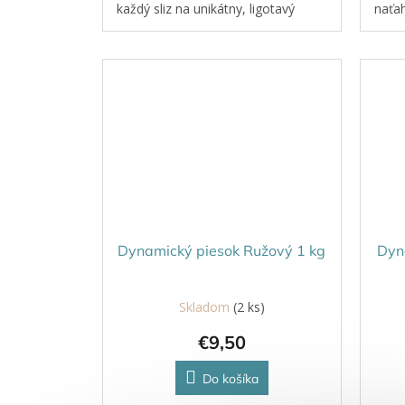
každý sliz na unikátny, ligotavý
naťah
výtvor — bez mikroplastov, šetrne
príje
k prírode.
model
či...
Dynamický piesok Ružový 1 kg
Dyn
Skladom
(2 ks)
€9,50
Do košíka