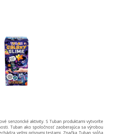
 senzorické aktivity. S Tuban produktami vytvoríte
čnosti. Tuban ako spoločnosť zaoberajúca sa výrobou
rechádza veľmi prísnymi testami. Značka Tuban spĺňa