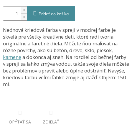
Pridať do košíka
Neónová kriedová farba v spreji v modrej farbe je
skvelá pre všetky kreatívne deti, ktoré radi tvoria
originálne a farebné diela. Môžete ňou maľovať na
rôzne povrchy, ako sú betón, drevo, sklo, piesok,
kamene
a dokonca aj sneh. Na rozdiel od bežnej farby
v spreji sa ľahko zmýva vodou, takže svoje diela môžete
bez problémov upraviť alebo úplne odstrániť. Navyše,
kriedovú farbu veľmi ľahko zmyje aj dážď. Objem: 150
ml.
OPÝTAŤ SA
ZDIEĽAŤ