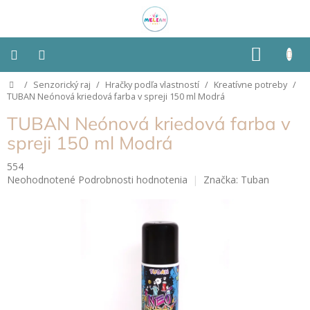
Prejsť
na
obsah
NÁKU
KOŠÍK
Domov
/
Senzorický raj
/
Hračky podľa vlastností
/
Kreatívne potreby
/
Montessori
TUBAN Neónová kriedová farba v spreji 150 ml Modrá
TUBAN Neónová kriedová farba v
Detská
izba
spreji 150 ml Modrá
554
Senzorické
Priemerné
Neohodnotené
Podrobnosti hodnotenia
Značka:
Tuban
pomôcky
hodnotenie
produktu
Hračky
je
podľa
0,0
typu
z
5
hviezdičiek.
Hračky
podľa
vlastností