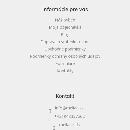
ä
Informácie pre vás
t
i
Náš príbeh
e
Moja objednávka
Blog
Doprava a vrátenie tovaru
Obchodné podmienky
Podmienky ochrany osobných údajov
Formuláre
Kontakty
Kontakt
info
@
melian.sk
+421948337562
melian.kids