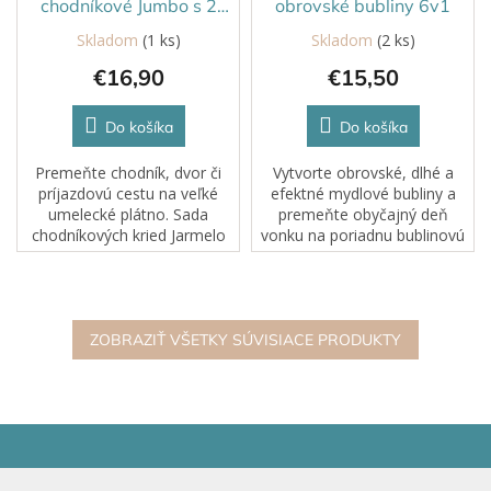
chodníkové Jumbo s 2
obrovské bubliny 6v1
držiakmi 36 ks
Skladom
(1 ks)
Skladom
(2 ks)
€16,90
€15,50
Do košíka
Do košíka
Premeňte chodník, dvor či
Vytvorte obrovské, dlhé a
príjazdovú cestu na veľké
efektné mydlové bubliny a
umelecké plátno. Sada
premeňte obyčajný deň
chodníkových kried Jarmelo
vonku na poriadnu bublinovú
Rainbow Wow obsahuje až
zábavu! Sada na obrovské
36 žiarivých farieb, vďaka
bubliny 6v1 TUBAN ponúka
ktorým môžu deti kresliť
viac možností tvorenia bublín
farebné obrázky,...
a zabaví...
ZOBRAZIŤ VŠETKY SÚVISIACE PRODUKTY
Z
á
p