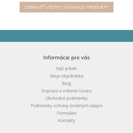
drevo, sklo,...
násobné zväčšenie pre...
ZOBRAZIŤ VŠETKY SÚVISIACE PRODUKTY
Z
á
p
ä
Informácie pre vás
t
i
Náš príbeh
e
Moja objednávka
Blog
Doprava a vrátenie tovaru
Obchodné podmienky
Podmienky ochrany osobných údajov
Formuláre
Kontakty