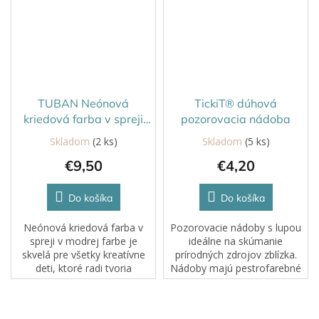
TUBAN Neónová
TickiT® dúhová
kriedová farba v spreji
pozorovacia nádoba
150 ml Modrá
Skladom
(2 ks)
Skladom
(5 ks)
€9,50
€4,20
Do košíka
Do košíka
Neónová kriedová farba v
Pozorovacie nádoby s lupou
spreji v modrej farbe je
ideálne na skúmanie
skvelá pre všetky kreatívne
prírodných zdrojov zblízka.
deti, ktoré radi tvoria
Nádoby majú pestrofarebné
originálne a farebné diela.
nasadzovacie viečka so
Môžete ňou maľovať na
šošovkou s priemerom 6 cm,
rôzne povrchy, ako sú betón,
ktorá umožňuje až 3-