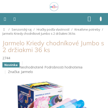
Prejsť
na
obsah
NÁKU
KOŠÍK
Domov
/
Senzorický raj
/
Hračky podľa vlastností
/
Kreatívne potreby
/
Montessori
Jarmelo Kriedy chodníkové Jumbo s 2 držiakmi 36 ks
Jarmelo Kriedy chodníkové Jumbo s
Detská
izba
2 držiakmi 36 ks
2744
Senzorické
pomôcky
Novinka
Priemerné
Neohodnotené
Podrobnosti hodnotenia
hodnotenie
Značka:
Jarmelo
Hračky
produktu
podľa
je
typu
0,0
z
5
Hračky
podľa
hviezdičiek.
vlastností