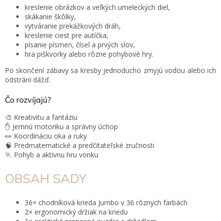
kreslenie obrázkov a veľkých umeleckých diel,
skákanie škôlky,
vytváranie prekážkových dráh,
kreslenie ciest pre autíčka,
písanie písmen, čísel a prvých slov,
hra piškvorky alebo rôzne pohybové hry.
Po skončení zábavy sa kresby jednoducho zmyjú vodou alebo ich
odstráni dážď.
Čo rozvíjajú?
🎨 Kreativitu a fantáziu
✋ Jemnú motoriku a správny úchop
👀 Koordináciu oka a ruky
🧠 Predmatematické a predčitateľské zručnosti
🏃 Pohyb a aktívnu hru vonku
OBSAH SADY
36× chodníková krieda Jumbo v 36 rôznych farbách
2× ergonomický držiak na kriedu