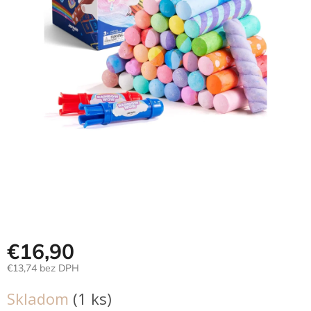
Hračky
podľa
veku
Hračky
podľa
príležitosti
Značky
Senzorický
raj
Prihlásenie
€16,90
€13,74 bez DPH
Jednotková
Skladom
(1 ks)
cena: