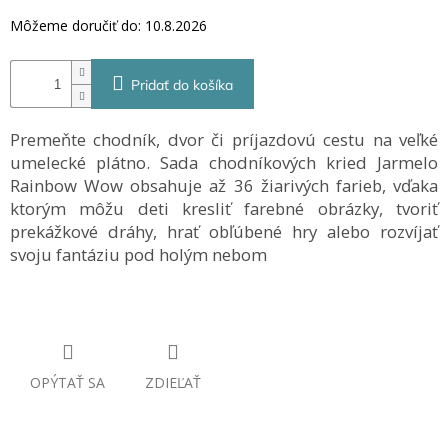
Môžeme doručiť do:
10.8.2026
Pridať do košíka
Premeňte chodník, dvor či príjazdovú cestu na veľké
umelecké plátno. Sada chodníkových kried Jarmelo
Rainbow Wow obsahuje až 36 žiarivých farieb, vďaka
ktorým môžu deti kresliť farebné obrázky, tvoriť
prekážkové dráhy, hrať obľúbené hry alebo rozvíjať
svoju fantáziu pod holým nebom
OPÝTAŤ SA
ZDIEĽAŤ