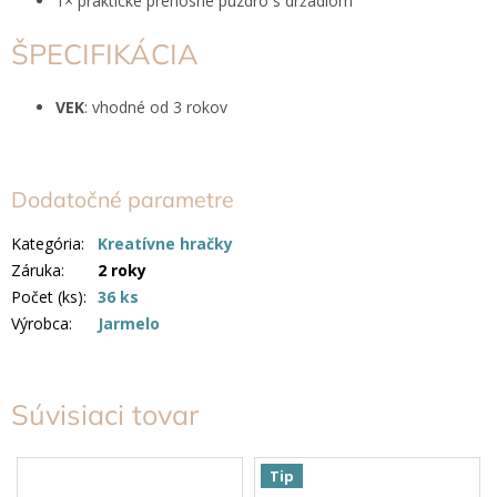
1× praktické prenosné puzdro s držadlom
ŠPECIFIKÁCIA
VEK
: vhodné od 3 rokov
Dodatočné parametre
Kategória
:
Kreatívne hračky
Záruka
:
2 roky
Počet (ks)
:
36 ks
Výrobca
:
Jarmelo
Súvisiaci tovar
Tip