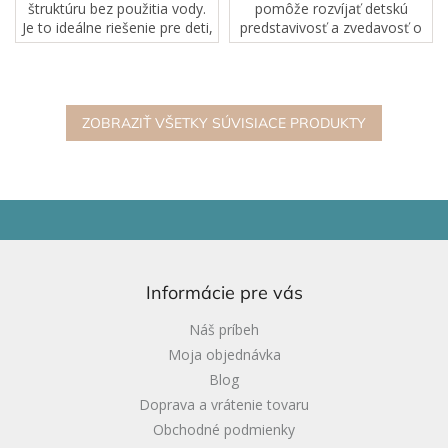
štruktúru bez použitia vody.
pomôže rozvíjať detskú
Je to ideálne riešenie pre deti,
predstavivosť a zvedavosť o
ktoré milujú hravú kreativitu,
svete prírody. Tieto listy sú
ale aj pre rodičov, ktorí
navrhnuté na učenie vonku a
hľadajú bezpečnú a čistú...
bádateľskú hru, sú
dostatočne odolné na...
ZOBRAZIŤ VŠETKY SÚVISIACE PRODUKTY
Z
á
p
ä
Informácie pre vás
t
i
Náš príbeh
e
Moja objednávka
Blog
Doprava a vrátenie tovaru
Obchodné podmienky