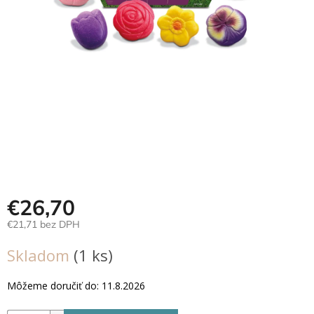
Hračky
podľa
veku
Hračky
podľa
príležitosti
Značky
Senzorický
raj
€26,70
Prihlásenie
€21,71 bez DPH
Jednotková
Skladom
(1 ks)
cena:
Môžeme doručiť do:
11.8.2026