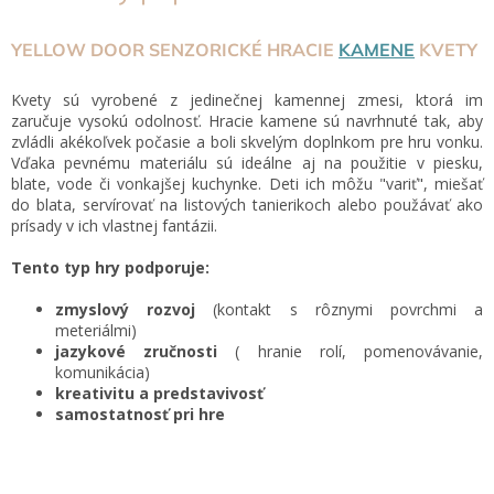
YELLOW DOOR SENZORICKÉ HRACIE
KAMENE
KVETY
Kvety sú vyrobené z jedinečnej kamennej zmesi, ktorá im
zaručuje vysokú odolnosť. Hracie kamene sú navrhnuté tak, aby
zvládli akékoľvek počasie a boli skvelým doplnkom pre hru vonku.
Vďaka pevnému materiálu sú ideálne aj na použitie v piesku,
blate, vode či vonkajšej kuchynke. Deti ich môžu "variť", miešať
do blata, servírovať na listových tanierikoch alebo použávať ako
prísady v ich vlastnej fantázii.
Tento typ hry podporuje:
zmyslový rozvoj
(kontakt s rôznymi povrchmi a
meteriálmi)
jazykové zručnosti
( hranie rolí, pomenovávanie,
komunikácia)
kreativitu a predstavivosť
samostatnosť pri hre