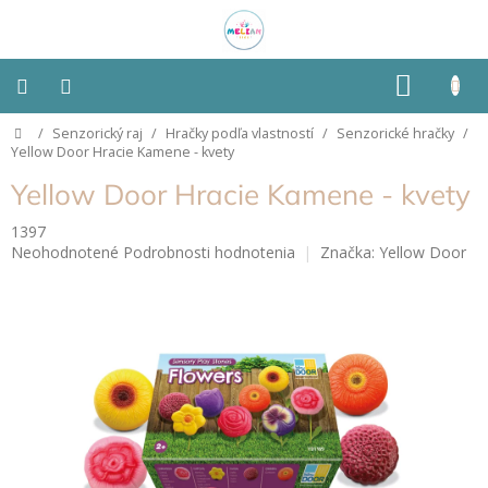
Prejsť
na
obsah
NÁKU
KOŠÍK
Domov
/
Senzorický raj
/
Hračky podľa vlastností
/
Senzorické hračky
/
Montessori
Yellow Door Hracie Kamene - kvety
Yellow Door Hracie Kamene - kvety
Detská
izba
1397
Priemerné
Neohodnotené
Podrobnosti hodnotenia
Značka:
Yellow Door
Senzorické
hodnotenie
pomôcky
produktu
je
0,0
Hračky
z
podľa
typu
5
hviezdičiek.
Hračky
podľa
vlastností