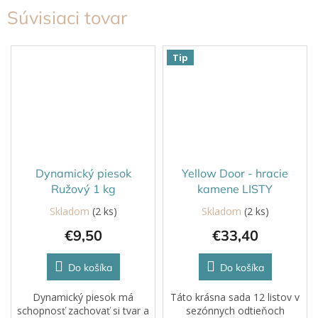
Súvisiaci tovar
Tip
Dynamický piesok
Yellow Door - hracie
Ružový 1 kg
kamene LISTY
Skladom
(2 ks)
Skladom
(2 ks)
€9,50
€33,40
Do košíka
Do košíka
Dynamický piesok má
Táto krásna sada 12 listov v
schopnosť zachovať si tvar a
sezónnych odtieňoch