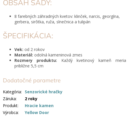
OBSAH SADY:
8 farebných
záhradných kvetov: klinček, narcis, georgína,
gerbera, sirôtka, ruža, slnečnica a tulipán
ŠPECIFIKÁCIA:
Vek:
od 2 rokov
Materiál:
odolná kameninová zmes
Rozmery produktu:
Každý kvetinový kameň meria
približne 5,5 cm
Dodatočné parametre
Kategória
:
Senzorické hračky
Záruka
:
2 roky
Produkt
:
Hracie kamen
Výrobca
:
Yellow Door