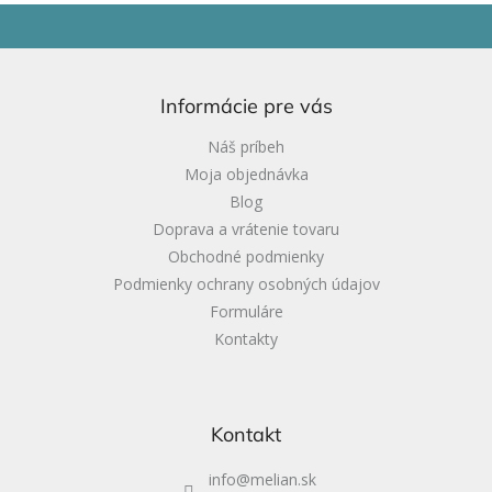
Z
á
p
ä
Informácie pre vás
t
i
Náš príbeh
e
Moja objednávka
Blog
Doprava a vrátenie tovaru
Obchodné podmienky
Podmienky ochrany osobných údajov
Formuláre
Kontakty
Kontakt
info
@
melian.sk