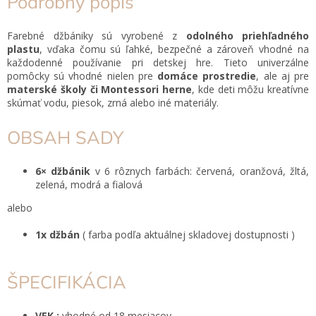
Podrobný popis
Farebné džbániky sú vyrobené z
odolného priehľadného
plastu
, vďaka čomu sú ľahké, bezpečné a zároveň vhodné na
každodenné používanie pri detskej hre.
Tieto univerzálne
pomôcky sú vhodné nielen pre
domáce prostredie
, ale aj pre
materské školy či Montessori herne
, kde deti môžu kreatívne
skúmať vodu, piesok, zrná alebo iné materiály.
OBSAH SADY
6× džbánik
v 6 rôznych farbách: červená, oranžová, žltá,
zelená, modrá a fialová
alebo
1x džbán
( farba podľa aktuálnej skladovej dostupnosti )
ŠPECIFIKÁCIA
VEK :
vhodné od 18 mesiacov