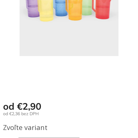
Hračky
podľa
veku
Hračky
podľa
príležitosti
Značky
Senzorický
raj
Prihlásenie
od
€2,90
od
€2,36
bez DPH
Jednotková
Zvoľte variant
cena: