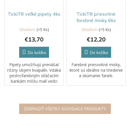
TickiT® veľké pipety 4ks
TickiT® priesvitné
farebné misky 6ks
Skladom
(>5 ks)
Skladom
(>5 ks)
€13,70
€12,20
Do košíka
Do košíka
Pipety umožňujú prenášať
Farebné priesvvitné misky,
rôzny objem kvapalín. Vďaka
ktoré sú ideálne na triedenie
pestrofarebným stláčacím
a skúmanie farieb.
bankám môžu malí vedci
nasávať kvapalinu a prenášať
ju. Na pipetách sú aj
odmerné značky. Je to
zábavný doplnok k hre s...
ZOBRAZIŤ VŠETKY SÚVISIACE PRODUKTY