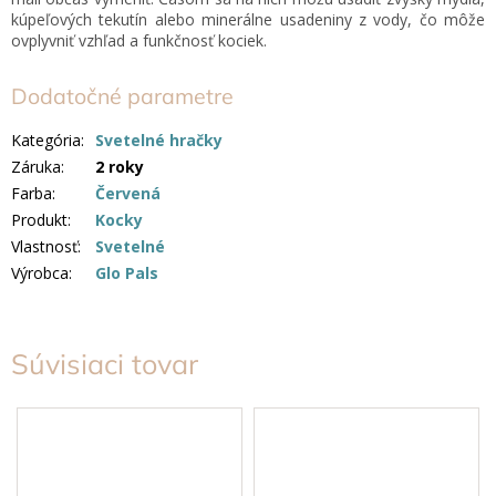
kúpeľových tekutín alebo minerálne usadeniny z vody, čo môže
ovplyvniť vzhľad a funkčnosť kociek.
Dodatočné parametre
Kategória
:
Svetelné hračky
Záruka
:
2 roky
Farba
:
Červená
Produkt
:
Kocky
Vlastnosť
:
Svetelné
Výrobca
:
Glo Pals
Súvisiaci tovar