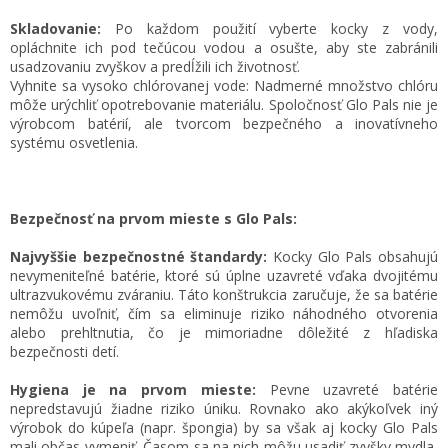
Skladovanie:
Po každom použití vyberte kocky z vody,
opláchnite ich pod tečúcou vodou a osušte, aby ste zabránili
usadzovaniu zvyškov a predĺžili ich životnosť.
Vyhnite sa vysoko chlórovanej vode: Nadmerné množstvo chlóru
môže urýchliť opotrebovanie materiálu. Spoločnosť Glo Pals nie je
výrobcom batérií, ale tvorcom bezpečného a inovatívneho
systému osvetlenia.
Bezpečnosť na prvom mieste s Glo Pals:
Najvyššie bezpečnostné štandardy:
Kocky Glo Pals obsahujú
nevymeniteľné batérie, ktoré sú úplne uzavreté vďaka dvojitému
ultrazvukovému zváraniu. Táto konštrukcia zaručuje, že sa batérie
nemôžu uvoľniť, čím sa eliminuje riziko náhodného otvorenia
alebo prehltnutia, čo je mimoriadne dôležité z hľadiska
bezpečnosti detí.
Hygiena je na prvom mieste:
Pevne uzavreté batérie
nepredstavujú žiadne riziko úniku. Rovnako ako akýkoľvek iný
výrobok do kúpeľa (napr. špongia) by sa však aj kocky Glo Pals
mali občas vymeniť. Časom sa na nich môžu usadiť zvyšky mydla,