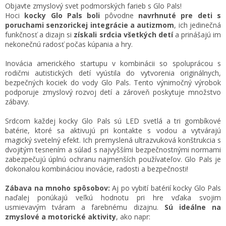
Objavte zmyslový svet podmorských farieb s Glo Pals!
Hoci
kocky Glo Pals
boli
pôvodne
navrhnuté
pre deti s
poruchami senzorickej integrácie a autizmom
, ich jedinečná
funkčnosť a dizajn si
získali srdcia všetkých detí
a prinášajú im
nekonečnú radosť počas kúpania a hry.
Inovácia amerického startupu v kombinácii so spoluprácou s
rodičmi autistických detí vyústila do vytvorenia originálnych,
bezpečných kociek do vody Glo Pals. Tento výnimočný výrobok
podporuje zmyslový rozvoj detí a zároveň poskytuje množstvo
zábavy.
Srdcom každej kocky Glo Pals sú LED svetlá a tri gombíkové
batérie, ktoré sa aktivujú pri kontakte s vodou a vytvárajú
magický svetelný efekt. Ich premyslená ultrazvuková konštrukcia s
dvojitým tesnením a súlad s najvyššími bezpečnostnými normami
zabezpečujú úplnú ochranu najmenších používateľov. Glo Pals je
dokonalou kombináciou inovácie, radosti a bezpečnosti!
Zábava na mnoho spôsobov:
Aj po vybití batérií kocky Glo Pals
naďalej ponúkajú veľkú hodnotu pri hre vďaka svojim
usmievavým tváram a farebnému dizajnu.
Sú ideálne na
zmyslové a motorické aktivity
, ako napr: