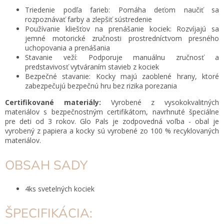
Triedenie podľa farieb: Pomáha deťom naučiť sa
rozpoznávať farby a zlepšiť sústredenie
Používanie kliešťov na prenášanie kociek: Rozvíjajú sa
jemné motorické zručnosti prostredníctvom presného
uchopovania a prenášania
Stavanie veží: Podporuje manuálnu zručnosť a
predstavivosť vytváraním stavieb z kociek
Bezpečné stavanie: Kocky majú zaoblené hrany, ktoré
zabezpečujú bezpečnú hru bez rizika porezania
Certifikované materiály:
Vyrobené z vysokokvalitných
materiálov s bezpečnostným certifikátom, navrhnuté špeciálne
pre deti od 3 rokov. Glo Pals je zodpovedná voľba - obal je
vyrobený z papiera a kocky sú vyrobené zo 100 % recyklovaných
materiálov.
OBSAH SADY
4ks svetelných kociek
ŠPECIFIKÁCIA: