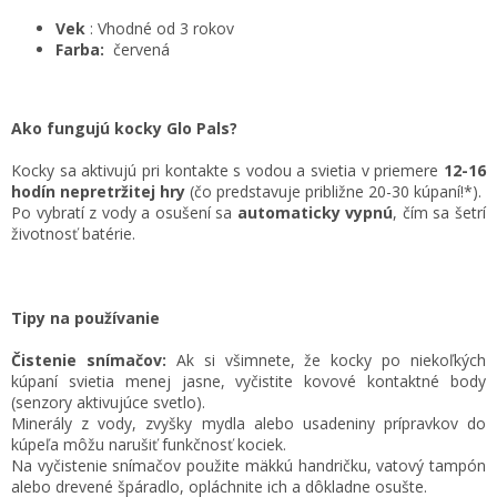
Vek
: Vhodné od 3 rokov
Farba:
červená
Ako fungujú kocky Glo Pals?
Kocky sa aktivujú pri kontakte s vodou a svietia v priemere
12-16
hodín nepretržitej hry
(čo predstavuje približne 20-30 kúpaní!*).
Po vybratí z vody a osušení sa
automaticky vypnú
, čím sa šetrí
životnosť batérie.
Tipy na používanie
Čistenie snímačov:
Ak si všimnete, že kocky po niekoľkých
kúpaní svietia menej jasne, vyčistite kovové kontaktné body
(senzory aktivujúce svetlo).
Minerály z vody, zvyšky mydla alebo usadeniny prípravkov do
kúpeľa môžu narušiť funkčnosť kociek.
Na vyčistenie snímačov použite mäkkú handričku, vatový tampón
alebo drevené špáradlo, opláchnite ich a dôkladne osušte.