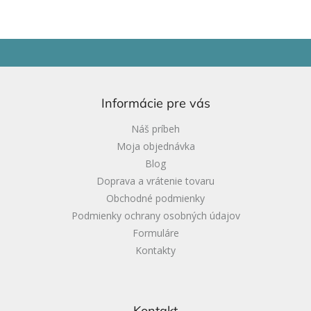
Z
á
p
ä
Informácie pre vás
t
i
Náš príbeh
e
Moja objednávka
Blog
Doprava a vrátenie tovaru
Obchodné podmienky
Podmienky ochrany osobných údajov
Formuláre
Kontakty
Kontakt