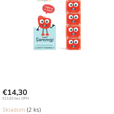
Hračky
podľa
veku
Hračky
podľa
príležitosti
Značky
Senzorický
raj
Prihlásenie
€14,30
€11,63 bez DPH
Jednotková
Skladom
(2 ks)
cena: