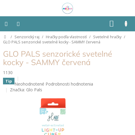
Prejsť
na
obsah
NÁKU
KOŠÍK
Domov
/
Senzorický raj
/
Hračky podľa vlastností
/
Svetelné hračky
/
Montessori
GLO PALS senzorické svetelné kocky - SAMMY červená
GLO PALS senzorické svetelné
Detská
izba
kocky - SAMMY červená
1130
Senzorické
pomôcky
Tip
Priemerné
Neohodnotené
Podrobnosti hodnotenia
hodnotenie
Značka:
Glo Pals
Hračky
produktu
podľa
je
typu
0,0
z
5
Hračky
podľa
hviezdičiek.
vlastností