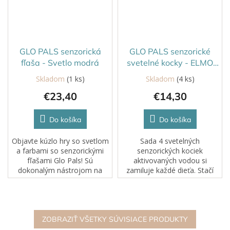
GLO PALS senzorická
GLO PALS senzorické
fľaša - Svetlo modrá
svetelné kocky - ELMO
červená
Skladom
(1 ks)
Skladom
(4 ks)
€23,40
€14,30
Do košíka
Do košíka
Objavte kúzlo hry so svetlom
Sada 4 svetelných
a farbami so senzorickými
senzorických kociek
fľašami Glo Pals! Sú
aktivovaných vodou si
dokonalým nástrojom na
zamiluje každé dieťa. Stačí
rozvoj detskej tvorivosti a
hodiť kocky do vody a
predstavivosti a zároveň
sledovať, ako sa rozžiaria.
poskytujú zábavu a relaxáciu.
ZOBRAZIŤ VŠETKY SÚVISIACE PRODUKTY