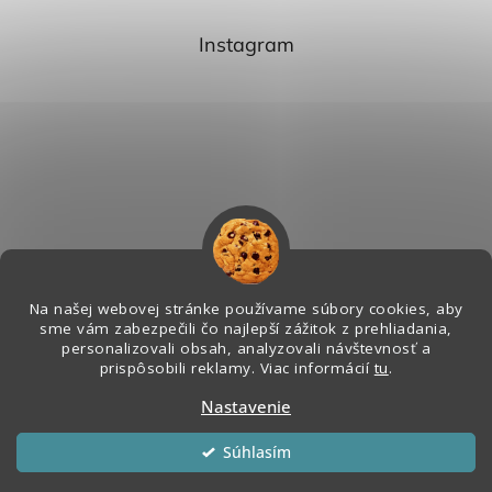
Instagram
Na našej webovej stránke používame súbory cookies, aby
sme vám zabezpečili čo najlepší zážitok z prehliadania,
personalizovali obsah, analyzovali návštevnosť a
Sledovať na Instagrame
prispôsobili reklamy. Viac informácií
tu
.
Nastavenie
Vytvoril Shoptet
&
Súhlasím
Copyright 2026
Melian - Senzorický Raj
. Všetky práva vyhradené.