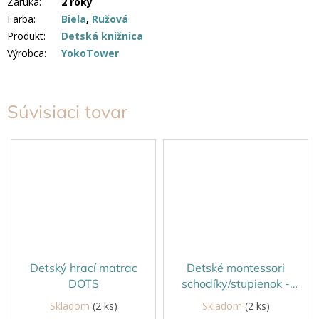
Záruka
:
2 roky
Farba
:
Biela
,
Ružová
Produkt
:
Detská knižnica
Výrobca
:
YokoTower
Súvisiaci tovar
Detský hrací matrac
Detské montessori
DOTS
schodíky/stupienok -
zelená
Skladom
(2 ks)
Skladom
(2 ks)