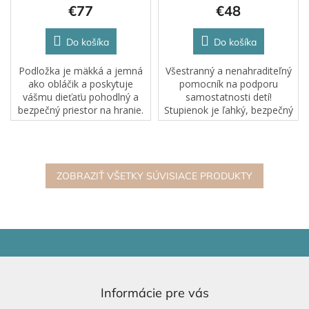
€77
€48
Do košíka
Do košíka
Podložka je mäkká a jemná
Všestranný a nenahraditeľný
ako obláčik a poskytuje
pomocník na podporu
vášmu dieťaťu pohodlný a
samostatnosti detí!
bezpečný priestor na hranie.
Stupienok je ľahký, bezpečný
Podložka je vyrobené
a pohodlný a je navrhnutý
z hypoalergénneho materiálu.
tak, aby pomáhal malým
deťom naučiť sa pravidlá
osobnej hygieny a získať...
ZOBRAZIŤ VŠETKY SÚVISIACE PRODUKTY
Z
á
p
ä
Informácie pre vás
t