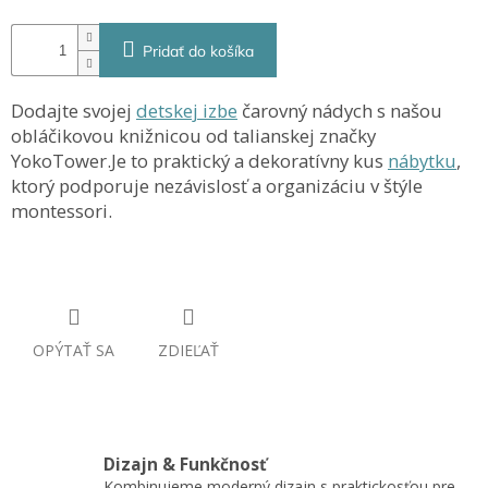
Pridať do košíka
Dodajte svojej
detskej izbe
čarovný nádych s našou
obláčikovou knižnicou od talianskej značky
YokoTower.Je to praktický a dekoratívny kus
nábytku
,
ktorý podporuje nezávislosť a organizáciu v štýle
montessori.
OPÝTAŤ SA
ZDIEĽAŤ
Dizajn & Funkčnosť
Kombinujeme moderný dizajn s praktickosťou pre