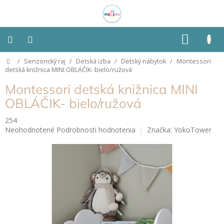
Prejsť
na
obsah
NÁKU
KOŠÍK
Domov
/
Senzorický raj
/
Detská izba
/
Detský nábytok
/
Montessori
Montessori
detská knižnica MINI OBLÁČIK- bielo/ružová
Montessori detská knižnica MINI
Detská
izba
OBLÁČIK- bielo/ružová
254
Senzorické
Priemerné
Neohodnotené
Podrobnosti hodnotenia
Značka:
YokoTower
pomôcky
hodnotenie
produktu
Hračky
je
podľa
0,0
typu
z
5
hviezdičiek.
Hračky
podľa
vlastností