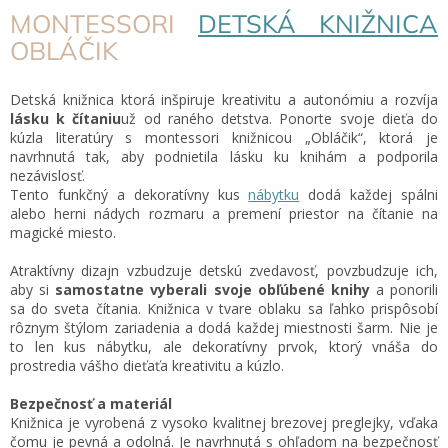
MONTESSORI
DETSKÁ KNIŽNICA
OBLÁČIK
Detská knižnica
ktorá inšpiruje kreativitu a autonómiu
a rozvíja
lásku k čítaniu
už od raného detstva.
Ponorte svoje dieťa do
kúzla literatúry s montessori knižnicou „Obláčik“, ktorá je
navrhnutá tak, aby podnietila lásku ku knihám a podporila
nezávislosť.
Tento funkčný a dekoratívny kus
nábytku
dodá každej spálni
alebo herni nádych rozmaru a premení priestor na čítanie na
magické miesto.
Atraktívny dizajn vzbudzuje detskú zvedavosť, povzbudzuje ich,
aby si
samostatne vyberali svoje obľúbené knihy
a ponorili
sa do sveta čítania.
Knižnica v tvare oblaku sa ľahko prispôsobí
rôznym štýlom zariadenia a dodá každej miestnosti šarm. Nie je
to len kus nábytku, ale dekoratívny prvok, ktorý vnáša do
prostredia vášho dieťaťa kreativitu a kúzlo.
Bezpečnosť a materiál
Knižnica je vyrobená z vysoko kvalitnej brezovej preglejky, vďaka
čomu je pevná a odolná. Je navrhnutá s ohľadom na bezpečnosť