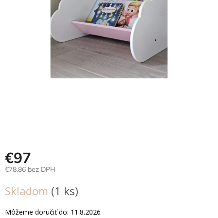
Hračky
podľa
veku
Hračky
podľa
príležitosti
Značky
Senzorický
raj
Prihlásenie
€97
€78,86 bez DPH
Jednotková
Skladom
(1 ks)
cena:
Môžeme doručiť do:
11.8.2026