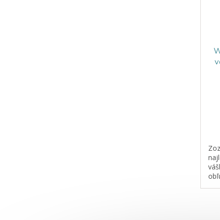
W
v
Zoz
naj
váš
obľ
kút
roz
ušk
tva