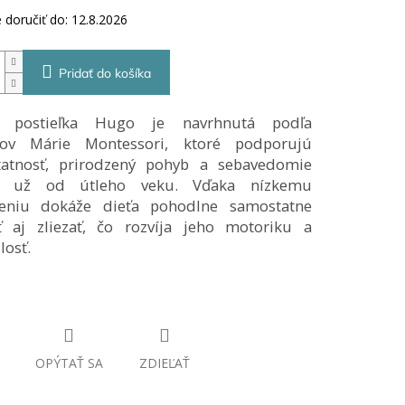
doručiť do:
12.8.2026
Pridať do košíka
á postieľka Hugo je navrhnutá podľa
pov Márie Montessori, ktoré podporujú
atnosť, prirodzený pohyb a sebavedomie
ťa už od útleho veku. Vďaka nízkemu
eniu dokáže dieťa pohodlne samostatne
ať aj zliezať, čo rozvíja jeho motoriku a
losť.
OPÝTAŤ SA
ZDIEĽAŤ