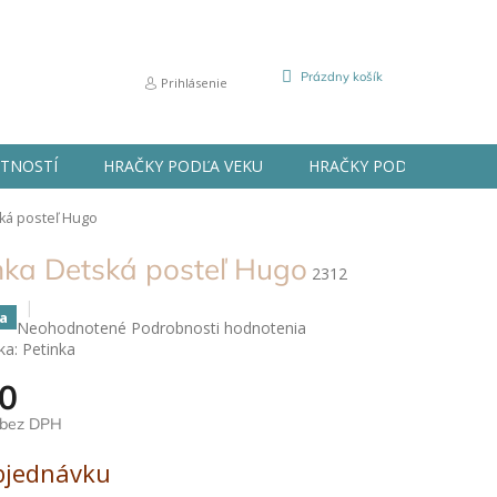
NÁKUPNÝ
Prázdny košík
Prihlásenie
KOŠÍK
STNOSTÍ
HRAČKY PODĽA VEKU
HRAČKY PODĽA PRÍLEŽIT
ká posteľ Hugo
nka Detská posteľ Hugo
2312
a
Priemerné
Neohodnotené
Podrobnosti hodnotenia
hodnotenie
ka:
Petinka
produktu
0
je
0,0
 bez DPH
z
5
ová
bjednávku
hviezdičiek.