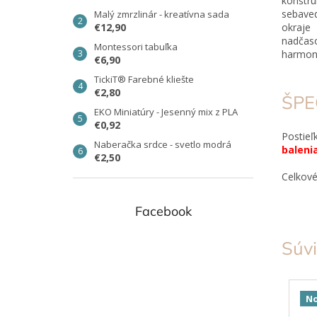
konštru
sebave
Malý zmrzlinár - kreatívna sada
€12,90
okraje
nadčas
Montessori tabuľka
harmoni
€6,90
TickiT® Farebné kliešte
€2,80
ŠPE
EKO Miniatúry - Jesenný mix z PLA
€0,92
Postieľ
Naberačka srdce - svetlo modrá
baleni
€2,50
Celkové
Facebook
Súvi
No