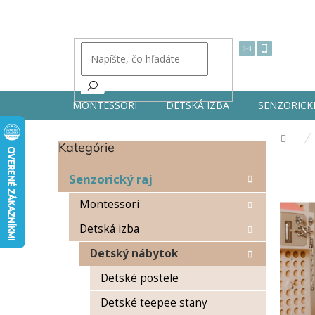
Prejsť
na
obsah
MONTESSORI
DETSKÁ IZBA
SENZORICK
Dom
Kategórie
Preskočiť
B
kategórie
o
Senzorický raj
č
n
Montessori
ý
Detská izba
p
a
Detský nábytok
n
e
Detské postele
l
Detské teepee stany