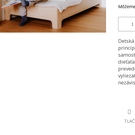
Môžeme 
Detsk
princí
samost
dieťa
preved
vyliez
nezávis
TLAČ