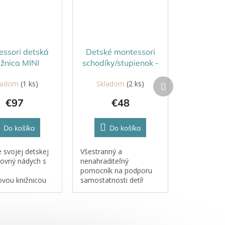
essori detská
Detské montessori
ižnica MINI
schodíky/stupienok -
ÁČIK - Sivá
zelená
Ďalší
ladom
(1 ks)
Skladom
(2 ks)
produkt
€97
€48
Do košíka
Do košíka
 svojej detskej
Všestranný a
rovný nádych s
nenahraditeľný
pomocník na podporu
ovou knižnicou
samostatnosti detí!
anskej značky
Stupienok je ľahký,
er.Je to
bezpečný a pohodlný a
ký a dekoratívny
je navrhnutý tak, aby
ytku, ktorý
pomáhal malým deťom