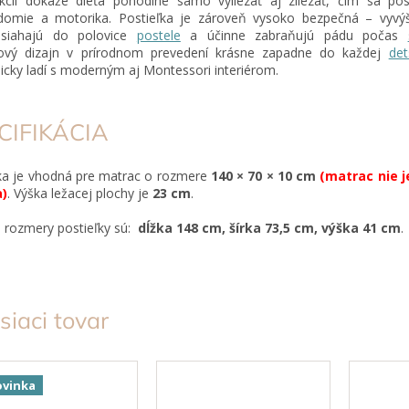
kcii dokáže dieťa pohodlne samo vyliezať aj zliezať, čím sa pos
domie a motorika. Postieľka je zároveň vysoko bezpečná – vyvý
 siahajú do polovice
postele
a účinne zabraňujú pádu počas
ový dizajn v prírodnom prevedení krásne zapadne do každej
det
cky ladí s moderným aj Montessori interiérom.
CIFIKÁCIA
ka je vhodná pre matrac o rozmere
140 × 70 × 10 cm
(matrac nie j
a)
. Výška ležacej plochy je
23 cm
.
 rozmery postieľky sú:
dĺžka 148 cm, šírka 73,5 cm, výška 41 cm
.
siaci tovar
vinka