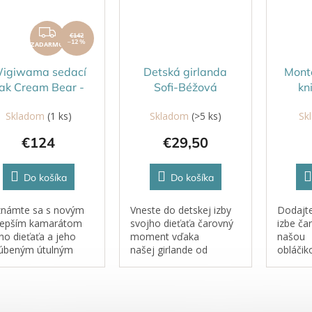
ZADARMO
€142
–12 %
ZADARMO
igiwama sedací
Detská girlanda
Mont
ak Cream Bear -
Sofi-Béžová
kn
biely
OBL
Skladom
(1 ks)
Skladom
(>5 ks)
Sk
€124
€29,50
Do košíka
Do košíka
námte sa s novým
Vneste do detskej izby
Dodajte
lepším kamarátom
svojho dieťaťa čarovný
izbe ča
ho dieťaťa a jeho
moment vďaka
našou
úbeným útulným
našej girlande od
obláčik
ikom. Vďaka
talianskej značky
od tali
tomilým medvedím
YokoTower. Nielenže
YokoTow
ám a objímateľnému
dodáva
praktic
ru vnesie do každej
interiéru originalitu a
kus náb