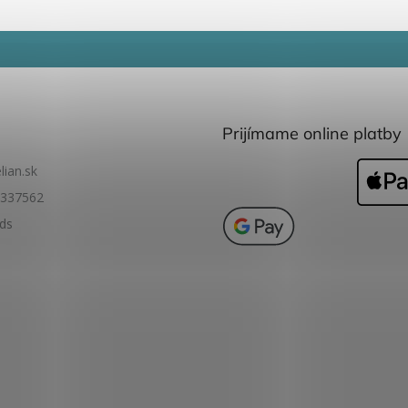
y hravý a
sviežosť, ale tiež
podpor
právkový nádych....
podnecuje fantáziu a...
nezávisl
Prijímame online platby
lian.sk
337562
ids