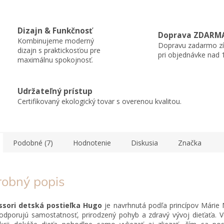
Dizajn & Funkčnosť
Doprava ZDARM
Kombinujeme moderný
Dopravu zadarmo zí
dizajn s praktickosťou pre
pri objednávke nad 
maximálnu spokojnosť.
Udržateľný prístup
Certifikovaný ekologický tovar s overenou kvalitou.
Podobné (7)
Hodnotenie
Diskusia
Značka
robný popis
sori detská postieľka Hugo
je navrhnutá podľa princípov Márie 
odporujú samostatnosť, prirodzený pohyb a zdravý vývoj dieťaťa. V