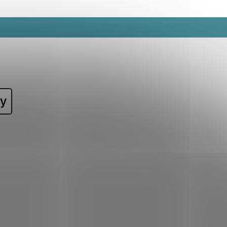
uje
naučiť sa pravidlá
osť a...
osobnej hygieny a
získať...