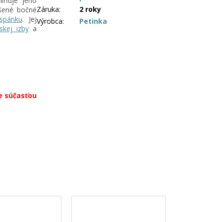
ilňuje jeho
Záruka
:
2 roky
šené bočné
spánku
. Jej
Výrobca
:
Petinka
skej izby
a
e súčasťou