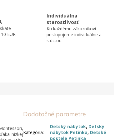
Individuálna
A
starostlivosť
skate
Ku každému zákazníkovi
110 EUR.
pristupujeme individuálne a
s úctou.
Dodatočné parametre
Detský nábytok
,
Detský
Montessori,
Kategória
:
nábytok Petinka
,
Detské
ďaka nízkej
postele Petinka