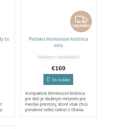
ZADA
ZADARMO
dy to
Petinka Montessori knižnica
mini
Skladom u dodávateľa
€169
Do košíka
Kompaktná Montessori knižnica
pre deti je ideálnym riešením pre
ť
menšie priestory, ktoré však chcú
ou
ponúknuť veľkú radosť z čítania.
mu z
Táto menšia verzia prináša všetky
.
výhody veľkej knižnice v...