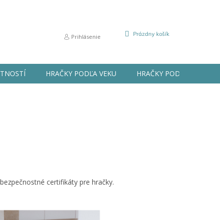
NÁKUPNÝ
Prázdny košík
Prihlásenie
KOŠÍK
STNOSTÍ
HRAČKY PODĽA VEKU
HRAČKY PODĽA PRÍLEŽIT
 bezpečnostné certifikáty pre hračky.