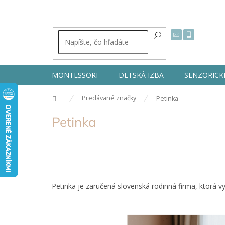
Prejsť
na
obsah
MONTESSORI
DETSKÁ IZBA
SENZORICK
Domov
Predávané značky
Petinka
Petinka
Petinka je zaručená slovenská rodinná firma, ktorá vy