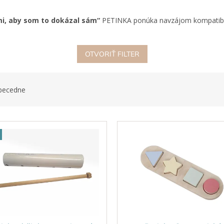
i, aby som to dokázal sám“
PETINKA ponúka navzájom kompatibil
OTVORIŤ FILTER
becedne