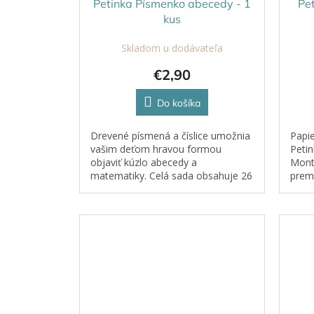
Petinka Písmenko abecedy - 1
Pe
k
o
kus
t
v
o
Skladom u dodávateľa
v
€2,90
Do košíka
Drevené písmená a číslice umožnia
Papie
vašim deťom hravou formou
Petin
objaviť kúzlo abecedy a
Monte
matematiky. Celá sada obsahuje 26
preme
písmen abecedy a 10 číslic (0–9),
plnoh
ktoré sú farebné, vyrobené z
deti.
kvalitného dreva...