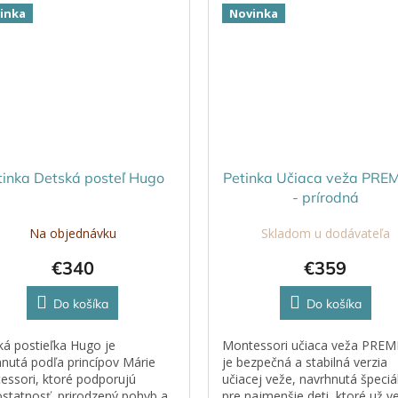
inka
Novinka
tinka Detská posteľ Hugo
Petinka Učiaca veža PRE
- prírodná
Na objednávku
Skladom u dodávateľa
€340
€359
Do košíka
Do košíka
á postieľka Hugo je
Montessori učiaca veža PRE
nutá podľa princípov Márie
je bezpečná a stabilná verzia
essori, ktoré podporujú
učiacej veže, navrhnutá špeciá
statnosť, prirodzený pohyb a
pre najmenšie deti, ktoré už v