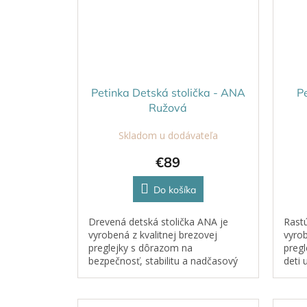
Petinka Detská stolička - ANA
Pe
Ružová
Skladom u dodávateľa
€89
Do košíka
Drevená detská stolička ANA je
Rastú
vyrobená z kvalitnej brezovej
vyrob
preglejky s dôrazom na
pregl
bezpečnosť, stabilitu a nadčasový
deti 
dizajn. Výška sedáku 30 cm je
troj
ideálna pre menšie deti a...
rasti