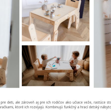
re deti, ale zároveň aj pre ich rodičov ako učiace veže, rastúce sto
ačkami, ktoré ich rozvíjajú. Kombinujú funkčný a hrací detský nábyt