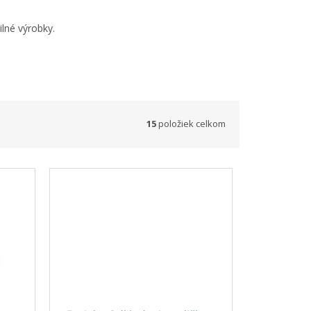
né výrobky.
15
položiek celkom