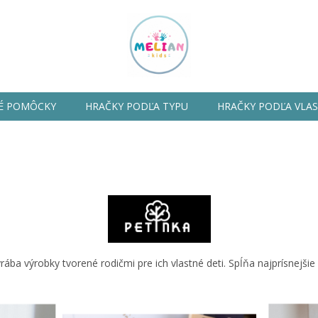
É POMÔCKY
HRAČKY PODĽA TYPU
HRAČKY PODĽA VLA
rába výrobky tvorené rodičmi pre ich vlastné deti. Spĺňa najprísnejšie