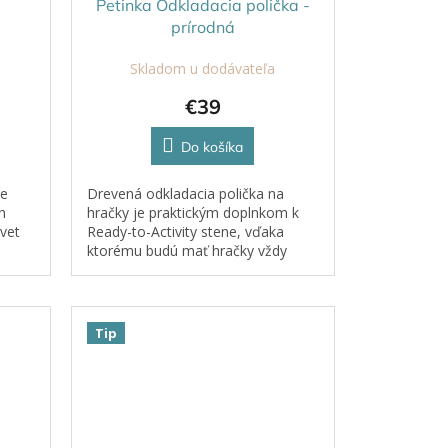
Petinka Odkladacia polička -
prírodná
Skladom u dodávateľa
€39
Do košíka
je
Drevená odkladacia polička na
h
hračky je praktickým doplnkom k
svet
Ready-to-Activity stene, vďaka
ktorému budú mať hračky vždy
svoje miesto. Po skončení hry
môžu deti samostatne upratať
svoje obľúbené...
Tip