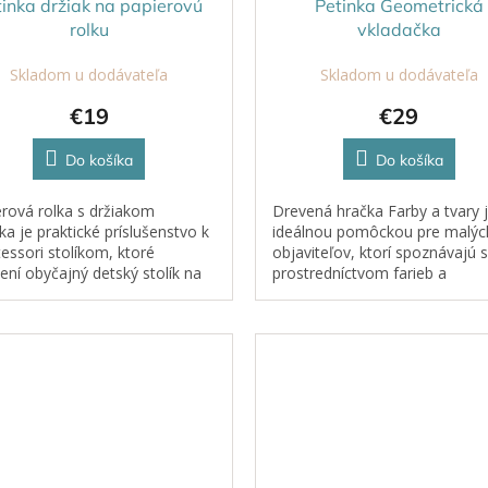
tinka držiak na papierovú
Petinka Geometrická
rolku
vkladačka
Skladom u dodávateľa
Skladom u dodávateľa
€19
€29
Do košíka
Do košíka
rová rolka s držiakom
Drevená hračka Farby a tvary 
ka je praktické príslušenstvo k
ideálnou pomôckou pre malýc
ssori stolíkom, ktoré
objaviteľov, ktorí spoznávajú 
ní obyčajný detský stolík na
prostredníctvom farieb a
odnotný kreatívny priestor pre
geometrických tvarov. Táto
 Vďaka držiaku môžu...
Montessori edukačná hračka
umožňuje deťom hravou...