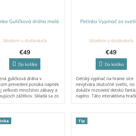
inka Guličková dráha malá
Petinka Vypínač so svet
Skladom u dodávateľa
Skladom u dodávateľa
€49
€49
Do košíka
Do košíka
ná guličková dráha v
Detský vypínač na hranie síce
om prevedení ponúka napriek
nevytvára skutočné svetlo, no
j veľkosti množstvo zábavy a
dokáže rozsvietiť detskú fantá
nujúcich zážitkov. Skladá sa zo
naplno. Táto interaktívna hrač
lov a 2 drevených guličiek s
umožňuje deťom hravou for
merom 35 mm, ktoré sa
napodobňovať každodenné
ujú...
činnosti...
inka
Tip