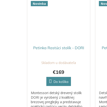
Novinka
Nov
Petinka Rastúci stolík - DORI
Pe
Skladom u dodávateľa
€169
Do košíka
Montessori detský drevený stolík
Detsk
DORI je vyrobený z kvalitnej
navrh
brezovej preglejky a predstavuje
Mont
praktickú rastúcu verziu detského
samo