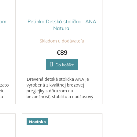
lom
Petinka Detská stolička - ANA
Natural
Skladom u dodávateľa
€89
Do košíka
Drevená detská stolička ANA je
 zato
vyrobená z kvalitnej brezovej
ziu
preglejky s dôrazom na
ka
bezpečnosť, stabilitu a nadčasový
mou
dizajn. Výška sedáku 30 cm je
ideálna pre menšie deti a
zabezpečuje...
Novinka