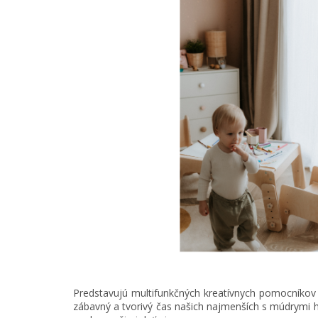
P
redstavujú multifunkčných kreatívnych pomocníkov p
zábavný a tvorivý čas našich najmenších s múdrymi hr