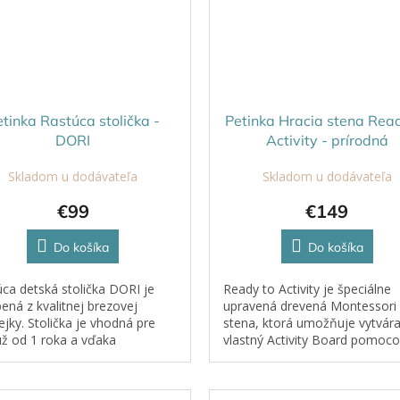
tinka Rastúca stolička -
Petinka Hracia stena Rea
DORI
Activity - prírodná
Skladom u dodávateľa
Skladom u dodávateľa
€99
€149
Do košíka
Do košíka
ca detská stolička DORI je
Ready to Activity je špeciálne
ená z kvalitnej brezovej
upravená drevená Montessori
ejky. Stolička je vhodná pre
stena, ktorá umožňuje vytvára
už od 1 roka a vďaka
vlastný Activity Board pomoc
stupňovému nastaveniu výšky
inovatívneho úchytného systé
e spolu s dieťaťom, čím...
magnetov a drevených kolíkov
Vďaka...