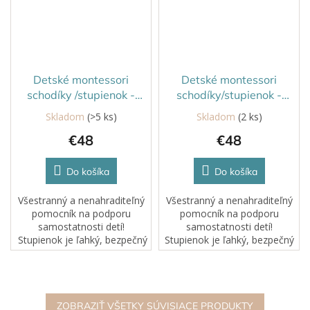
Detské montessori
Detské montessori
schodíky /stupienok -
schodíky/stupienok -
biela/lakovaná
čierna/lakovaná
Skladom
(>5 ks)
Skladom
(2 ks)
€48
€48
Do košíka
Do košíka
Všestranný a nenahraditeľný
Všestranný a nenahraditeľný
pomocník na podporu
pomocník na podporu
samostatnosti detí!
samostatnosti detí!
Stupienok je ľahký, bezpečný
Stupienok je ľahký, bezpečný
a pohodlný a je navrhnutý
a pohodlný a je navrhnutý
tak, aby pomáhal malým
tak, aby pomáhal malým
deťom naučiť sa pravidlá
deťom naučiť sa pravidlá
osobnej hygieny a...
osobnej hygieny a získať...
ZOBRAZIŤ VŠETKY SÚVISIACE PRODUKTY