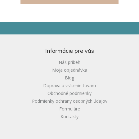
Z
á
p
ä
Informácie pre vás
t
i
Náš príbeh
e
Moja objednávka
Blog
Doprava a vrátenie tovaru
Obchodné podmienky
Podmienky ochrany osobných údajov
Formuláre
Kontakty