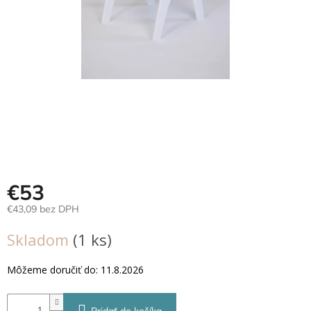
Hračky
podľa
veku
Hračky
podľa
príležitosti
Značky
Senzorický
raj
€53
€43,09 bez DPH
Prihlásenie
Jednotková
Skladom
(1 ks)
cena:
Môžeme doručiť do:
11.8.2026