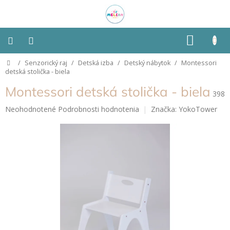
Prejsť
na
obsah
NÁKU
KOŠÍK
Domov
/
Senzorický raj
/
Detská izba
/
Detský nábytok
/
Montessori
Montessori
detská stolička - biela
Montessori detská stolička - biela
Detská
398
izba
Priemerné
Neohodnotené
Podrobnosti hodnotenia
Značka:
YokoTower
hodnotenie
Senzorické
produktu
pomôcky
je
0,0
z
Hračky
5
podľa
typu
hviezdičiek.
Hračky
podľa
vlastností