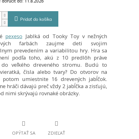
doručiť do:
11.8.2026
Pridať do košíka
né
pexeso
Jablká od Tooky Toy v nežných
lových farbách zaujme deti svojim
álnym prevedením a variabilitou hry. Hra sa
mení podľa toho, akú z 10 predlôh práve
e do veľkého dreveného stromu. Budú to
zvieratká, čísla alebo tvary? Do otvorov na
 potom umiestnite 16 drevených jabĺčok.
e hráči dávajú preč vždy 2 jabĺčka a zisťujú,
od nimi skrývajú rovnaké obrázky.
OPÝTAŤ SA
ZDIEĽAŤ