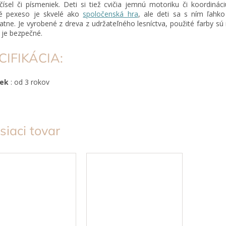
čísel či písmeniek. Deti si tiež cvičia jemnú motoriku či koordinác
é pexeso je skvelé ako
spoločenská hra
, ale deti sa s ním ľahko
tne. Je vyrobené z dreva z udržateľného lesníctva, použité farby sú
i je bezpečné.
CIFIKÁCIA:
Vek
: od 3 rokov
siaci tovar