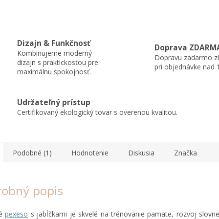
Dizajn & Funkčnosť
Doprava ZDARM
Kombinujeme moderný
Dopravu zadarmo zí
dizajn s praktickosťou pre
pri objednávke nad 
maximálnu spokojnosť.
Udržateľný prístup
Certifikovaný ekologický tovar s overenou kvalitou.
Podobné (1)
Hodnotenie
Diskusia
Značka
robný popis
né
pexeso
s jabĺčkami je skvelé na trénovanie pamäte, rozvoj slovne