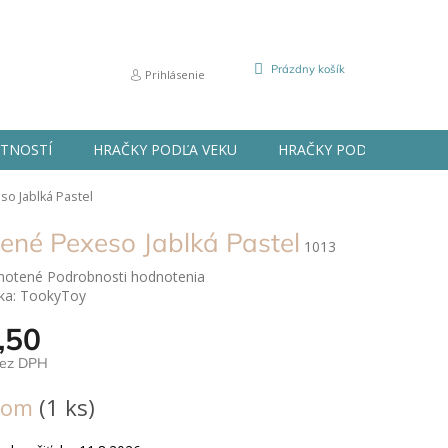
NÁKUPNÝ
Prázdny košík
Prihlásenie
KOŠÍK
STNOSTÍ
HRAČKY PODĽA VEKU
HRAČKY PODĽA PRÍLEŽIT
o Jablká Pastel
ené Pexeso Jablká Pastel
1013
né
notené
Podrobnosti hodnotenia
nie
ka:
TookyToy
u
,50
bez DPH
ová
dom
(1 ks)
ek.