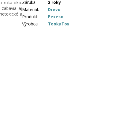
Záruka
:
2 roky
iu ruka-oko.
 zabavia aj
Materiál
:
Drevo
 netoxické a
Produkt
:
Pexeso
Výrobca
:
TookyToy