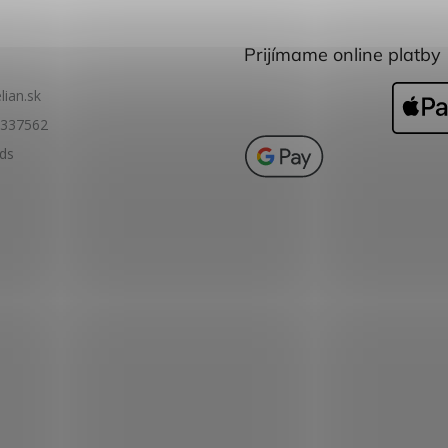
Prijímame online platby
lian.sk
337562
ids