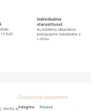
Individuálna
A
starostlivosť
skate
Ku každému zákazníkovi
110 EUR.
pristupujeme individuálne a
s úctou.
Dodatočné parametre
Kategória
:
Pexesá
j zásoby aj