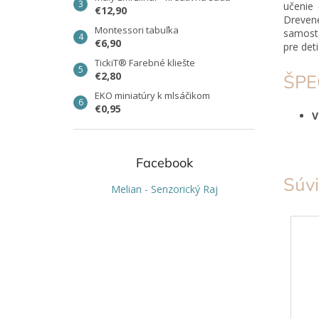
učenie 
€12,90
Dreven
Montessori tabuľka
samosta
€6,90
pre det
TickiT® Farebné kliešte
€2,80
ŠPE
EKO miniatúry k mlsáčikom
€0,95
Facebook
Súvi
Melian - Senzorický Raj