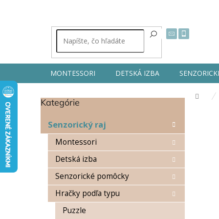
Prejsť
na
obsah
MONTESSORI
DETSKÁ IZBA
SENZORICK
Dom
Kategórie
Preskočiť
B
kategórie
o
Senzorický raj
č
n
Montessori
ý
Detská izba
p
a
Senzorické pomôcky
n
e
Hračky podľa typu
l
Puzzle