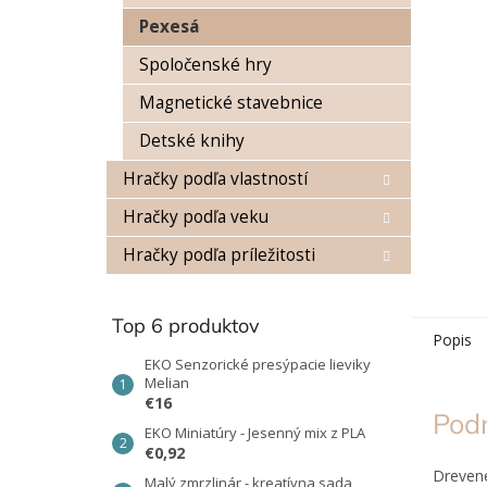
Pexesá
Spoločenské hry
Magnetické stavebnice
Detské knihy
Hračky podľa vlastností
Hračky podľa veku
Hračky podľa príležitosti
Top 6 produktov
Popis
EKO Senzorické presýpacie lieviky
Melian
€16
Pod
EKO Miniatúry - Jesenný mix z PLA
€0,92
Dreve
Malý zmrzlinár - kreatívna sada