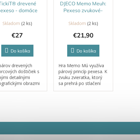
TickiT® drevené
DJECO Memo Meuh:
exeso - domáce
Pexeso zvukové-
zvieratá
zvieratká
Skladom
(2 ks)
Skladom
(2 ks)
€27
€21,90
Do košíka
Do košíka
párov drevených
Hra Memo Mú využíva
orcových doštičiek s
párový princíp pexesa. K
nými detailnými
zvuku zvieratka, ktorý
ografickými obrazmi
sa prehrá po stlačení
točných dospelých
niektorého žltého
ácich zvierat a ich
tlačidla na hracej doske,
ďat. Robustné
treba nájsť kartičku
tičky sú pre malé
zvieratka, ktorému zvuk
y ľahko uchopiteľné.
patrí. Pri novej...