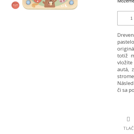
Môžeme 
Dreve
paste
origin
totiž 
vložít
autá, 
strome
Následn
či sa p
TLAČ