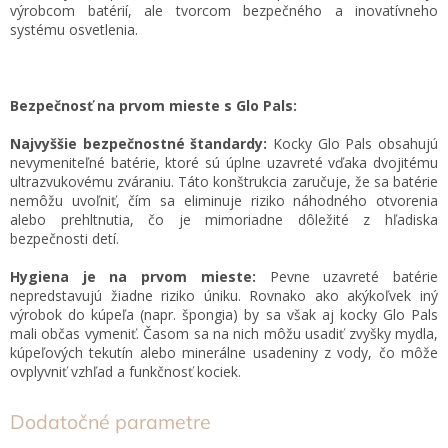
výrobcom batérií, ale tvorcom bezpečného a inovatívneho
systému osvetlenia.
Bezpečnosť na prvom mieste s Glo Pals:
Najvyššie bezpečnostné štandardy:
Kocky Glo Pals obsahujú
nevymeniteľné batérie, ktoré sú úplne uzavreté vďaka dvojitému
ultrazvukovému zváraniu. Táto konštrukcia zaručuje, že sa batérie
nemôžu uvoľniť, čím sa eliminuje riziko náhodného otvorenia
alebo prehltnutia, čo je mimoriadne dôležité z hľadiska
bezpečnosti detí.
Hygiena je na prvom mieste:
Pevne uzavreté batérie
nepredstavujú žiadne riziko úniku. Rovnako ako akýkoľvek iný
výrobok do kúpeľa (napr. špongia) by sa však aj kocky Glo Pals
mali občas vymeniť. Časom sa na nich môžu usadiť zvyšky mydla,
kúpeľových tekutín alebo minerálne usadeniny z vody, čo môže
ovplyvniť vzhľad a funkčnosť kociek.
Dodatočné parametre