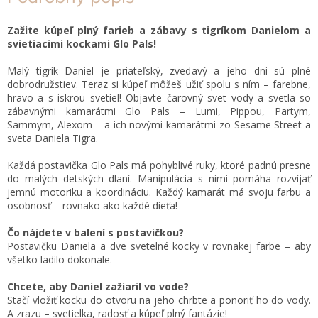
Zažite kúpeľ plný farieb a zábavy s tigríkom Danielom a
svietiacimi kockami Glo Pals!
Malý tigrík Daniel je priateľský, zvedavý a jeho dni sú plné
dobrodružstiev. Teraz si kúpeľ môžeš užiť spolu s ním – farebne,
hravo a s iskrou svetiel! Objavte čarovný svet vody a svetla so
zábavnými kamarátmi Glo Pals – Lumi, Pippou, Partym,
Sammym, Alexom – a ich novými kamarátmi zo Sesame Street a
sveta Daniela Tigra.
Každá postavička Glo Pals má pohyblivé ruky, ktoré padnú presne
do malých detských dlaní. Manipulácia s nimi pomáha rozvíjať
jemnú motoriku a koordináciu. Každý kamarát má svoju farbu a
osobnosť – rovnako ako každé dieťa!
Čo nájdete v balení s postavičkou?
Postavičku Daniela a dve svetelné kocky v rovnakej farbe – aby
všetko ladilo dokonale.
Chcete, aby Daniel zažiaril vo vode?
Stačí vložiť kocku do otvoru na jeho chrbte a ponoriť ho do vody.
A zrazu – svetielka, radosť a kúpeľ plný fantázie!