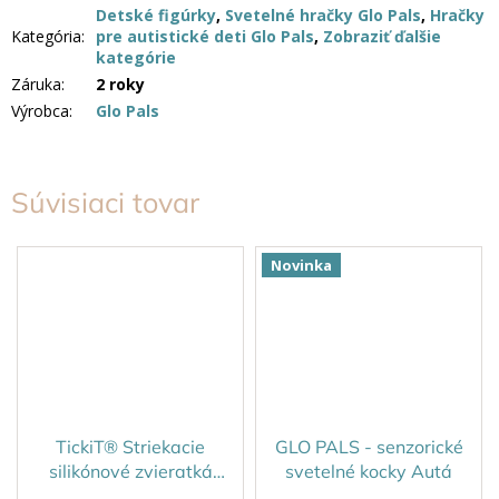
Detské figúrky
,
Svetelné hračky Glo Pals
,
Hračky
Kategória
:
pre autistické deti Glo Pals
,
Zobraziť ďalšie
kategórie
Záruka
:
2 roky
Výrobca
:
Glo Pals
Súvisiaci tovar
Novinka
TickiT® Striekacie
GLO PALS - senzorické
silikónové zvieratká
svetelné kocky Autá
SiliSoft