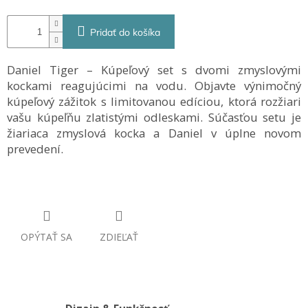
Pridať do košíka
Daniel Tiger – Kúpeľový set s dvomi zmyslovými
kockami reagujúcimi na vodu.
Objavte výnimočný
kúpeľový zážitok s limitovanou edíciou, ktorá rozžiari
vašu kúpeľňu zlatistými odleskami. Súčasťou setu je
žiariaca zmyslová kocka a Daniel v úplne novom
prevedení.
OPÝTAŤ SA
ZDIEĽAŤ