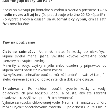
Ako fungujú kocky Glo Pals?
Kocky sa aktivujú pri kontakte s vodou a svietia v priemere
12-16
hodín nepretržitej hry
(čo predstavuje približne 20-30 kúpaní!*).
Po vybratí z vody a osušení sa
automaticky vypnú
, čím sa šetrí
životnosť batérie.
Tipy na používanie
Čistenie snímačov:
Ak si všimnete, že kocky po niekoľkých
kúpaní svietia menej jasne, vyčistite kovové kontaktné body
(senzory aktivujúce svetlo).
Minerály z vody, zvyšky mydla alebo usadeniny prípravkov do
kúpeľa môžu narušiť funkčnosť kociek.
Na vyčistenie snímačov použite mäkkú handričku, vatový tampón
alebo drevené špáradlo, opláchnite ich a dôkladne osušte.
Skladovanie:
Po každom použití vyberte kocky z vody,
opláchnite ich pod tečúcou vodou a osušte, aby ste zabránili
usadzovaniu zvyškov a predĺžili ich životnosť.
Vyhnite sa vysoko chlórovanej vode: Nadmerné množstvo chlóru
môže urýchliť opotrebovanie materiálu. Spoločnosť Glo Pals nie je