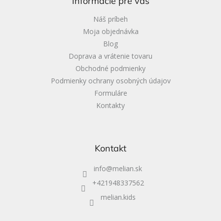
Informácie pre vás
t
i
Náš príbeh
e
Moja objednávka
Blog
Doprava a vrátenie tovaru
Obchodné podmienky
Podmienky ochrany osobných údajov
Formuláre
Kontakty
Kontakt
info
@
melian.sk
+421948337562
melian.kids