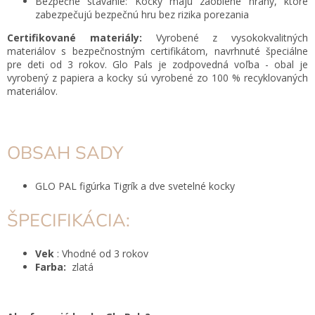
Bezpečné stavanie: Kocky majú zaoblené hrany, ktoré
zabezpečujú bezpečnú hru bez rizika porezania
Certifikované materiály:
Vyrobené z vysokokvalitných
materiálov s bezpečnostným certifikátom, navrhnuté špeciálne
pre deti od 3 rokov. Glo Pals je zodpovedná voľba - obal je
vyrobený z papiera a kocky sú vyrobené zo 100 % recyklovaných
materiálov.
OBSAH SADY
GLO PAL figúrka Tigrík a dve svetelné kocky
ŠPECIFIKÁCIA:
Vek
: Vhodné od 3 rokov
Farba:
zlatá