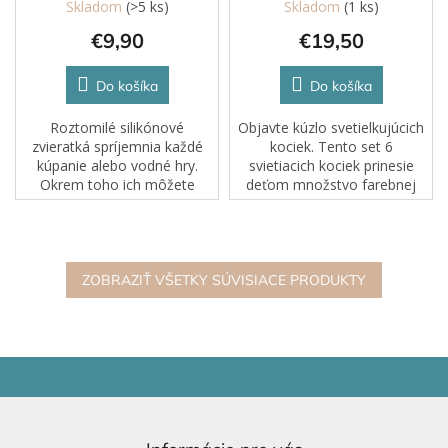
Skladom
(>5 ks)
Skladom
(1 ks)
€9,90
€19,50
Do košíka
Do košíka
Roztomilé silikónové
Objavte kúzlo svetielkujúcich
zvieratká spríjemnia každé
kociek. Tento set 6
kúpanie alebo vodné hry.
svietiacich kociek prinesie
Okrem toho ich môžete
deťom množstvo farebnej
jednoducho otvoriť a naplniť
zábavy a povzbudí ich
strukovinami či korálkami –
predstavivosť. Každá kocka
okamžite sa z nich stanú
zobrazuje iné vozidlo –
prírodné senzorické...
veselý taxík, rýchly...
ZOBRAZIŤ VŠETKY SÚVISIACE PRODUKTY
Z
á
p
ä