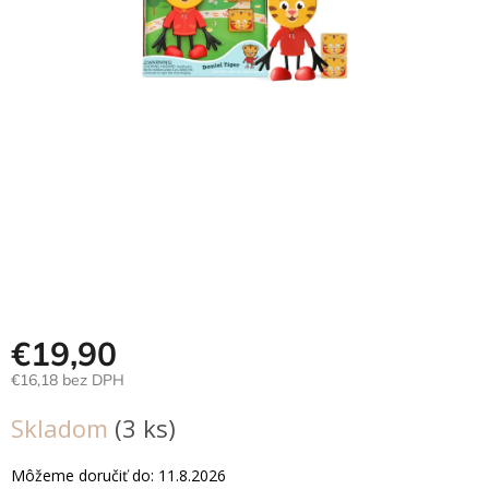
Hračky
podľa
veku
Hračky
podľa
príležitosti
Značky
Senzorický
raj
Prihlásenie
€19,90
€16,18 bez DPH
Jednotková
Skladom
(3 ks)
cena:
Môžeme doručiť do:
11.8.2026