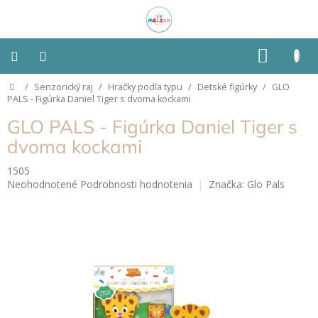
Prejsť
na
obsah
NÁKU
KOŠÍK
Domov
/
Senzorický raj
/
Hračky podľa typu
/
Detské figúrky
/
GLO
Montessori
PALS - Figúrka Daniel Tiger s dvoma kockami
GLO PALS - Figúrka Daniel Tiger s
Detská
izba
dvoma kockami
1505
Senzorické
Priemerné
Neohodnotené
Podrobnosti hodnotenia
Značka:
Glo Pals
pomôcky
hodnotenie
produktu
Hračky
je
podľa
0,0
typu
z
5
hviezdičiek.
Hračky
podľa
vlastností