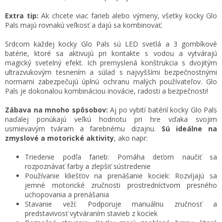
Extra tip:
Ak chcete viac farieb alebo výmeny, všetky kocky Glo
Pals majú rovnakú veľkosť a dajú sa kombinovať.
Srdcom každej kocky Glo Pals sú LED svetlá a 3 gombíkové
batérie, ktoré sa aktivujú pri kontakte s vodou a vytvárajú
magický svetelný efekt. Ich premyslená konštrukcia s dvojitým
ultrazvukovým tesnením a súlad s najvyššími bezpečnostnými
normami zabezpečujú úplnú ochranu malých používateľov. Glo
Pals je dokonalou kombináciou inovácie, radosti a bezpečnosti!
Zábava na mnoho spôsobov:
Aj po vybití batérií kocky Glo Pals
naďalej ponúkajú veľkú hodnotu pri hre vďaka svojim
usmievavým tváram a farebnému dizajnu.
Sú ideálne na
zmyslové a motorické aktivity
, ako napr:
Triedenie podľa farieb: Pomáha deťom naučiť sa
rozpoznávať farby a zlepšiť sústredenie
Používanie kliešťov na prenášanie kociek: Rozvíjajú sa
jemné motorické zručnosti prostredníctvom presného
uchopovania a prenášania
Stavanie veží: Podporuje manuálnu zručnosť a
predstavivosť vytváraním stavieb z kociek