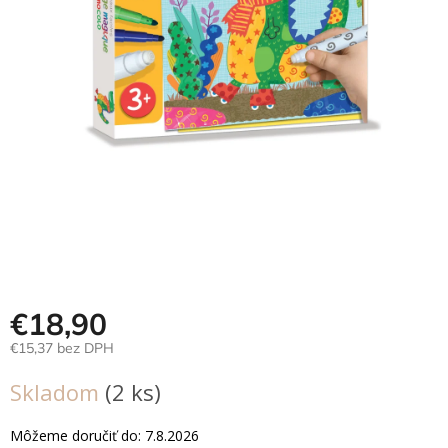
Hračky
podľa
veku
Hračky
podľa
príležitosti
Značky
Senzorický
raj
Prihlásenie
€18,90
€15,37 bez DPH
Jednotková
Skladom
(2 ks)
cena:
Môžeme doručiť do:
7.8.2026