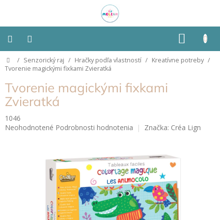
Prejsť
na
obsah
NÁKU
KOŠÍK
Domov
/
Senzorický raj
/
Hračky podľa vlastností
/
Kreatívne potreby
/
Montessori
Tvorenie magickými fixkami Zvieratká
Tvorenie magickými fixkami
Detská
izba
Zvieratká
1046
Senzorické
Priemerné
Neohodnotené
Podrobnosti hodnotenia
Značka:
Créa Lign
pomôcky
hodnotenie
produktu
Hračky
je
podľa
0,0
typu
z
5
hviezdičiek.
Hračky
podľa
vlastností