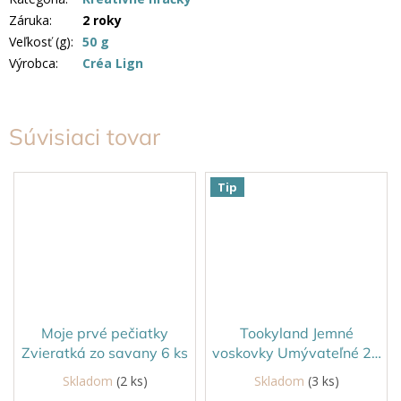
Záruka
:
2 roky
Veľkosť (g)
:
50 g
Výrobca
:
Créa Lign
Súvisiaci tovar
Tip
Moje prvé pečiatky
Tookyland Jemné
Zvieratká zo savany 6 ks
voskovky Umývateľné 24
ks
Skladom
(2 ks)
Skladom
(3 ks)