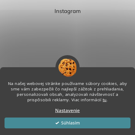
Instagram
Na našej webovej stránke používame súbory cookies, aby
sme vám zabezpečili čo najlepší zážitok z prehliadania,
personalizovali obsah, analyzovali návštevnosť a
Sledovať na Instagrame
prispôsobili reklamy. Viac informácií
tu
.
Nastavenie
Vytvoril Shoptet
&
Súhlasím
Copyright 2026
Melian - Senzorický Raj
. Všetky práva vyhradené.