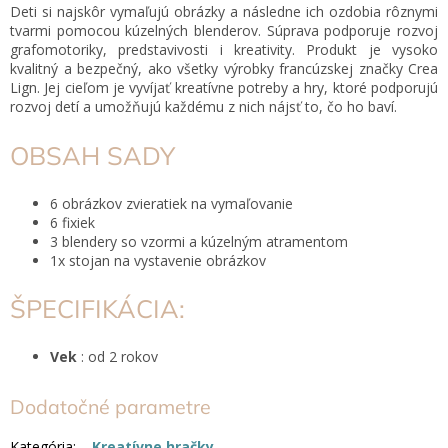
Deti si najskôr vymaľujú obrázky a následne ich ozdobia rôznymi
tvarmi pomocou kúzelných blenderov. Súprava podporuje rozvoj
grafomotoriky, predstavivosti i kreativity. Produkt je vysoko
kvalitný a bezpečný, ako všetky výrobky francúzskej značky Crea
Lign. Jej cieľom je vyvíjať kreatívne potreby a hry, ktoré podporujú
rozvoj detí a umožňujú každému z nich nájsť to, čo ho baví.
OBSAH SADY
6 obrázkov zvieratiek na vymaľovanie
6 fixiek
3 blendery so vzormi a kúzelným atramentom
1x
stojan na vystavenie obrázkov
ŠPECIFIKÁCIA:
Vek
: od 2 rokov
Dodatočné parametre
Kategória
:
Kreatívne hračky