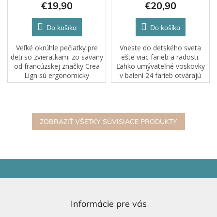
€19,90
€20,90
Do košíka
Do košíka
Veľké okrúhle pečiatky pre
Vneste do detského sveta
deti so zvieratkami zo savany
ešte viac farieb a radosti.
od francúzskej značky Crea
Ľahko umývateľné voskovky
Lign sú ergonomicky
v balení 24 farieb otvárajú
tvarované. Dobre sa držia
dvere k neobmedzenej
malým ručičkám, a preto sú
kreativite – či už na papieri,
vhodné už pre deti od 12
alebo pri maľovaní na tvár a
mesiacov. V...
telo. Bez...
ZOBRAZIŤ VŠETKY SÚVISIACE PRODUKTY
Z
á
p
ä
Informácie pre vás
t
i