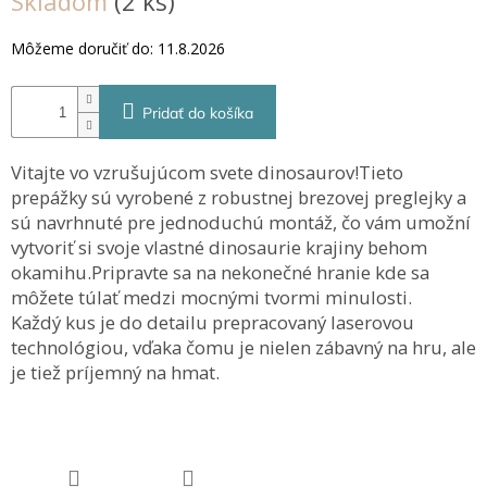
Skladom
(2 ks)
cena:
Môžeme doručiť do:
11.8.2026
Pridať do košíka
Vitajte vo vzrušujúcom svete dinosaurov!
Tieto
prepážky sú vyrobené z robustnej brezovej preglejky a
sú navrhnuté pre jednoduchú montáž, čo vám umožní
vytvoriť si svoje vlastné dinosaurie krajiny behom
okamihu.Pripravte sa na nekonečné hranie kde sa
môžete túlať medzi mocnými tvormi minulosti.
Každý kus je do detailu prepracovaný laserovou
technológiou, vďaka čomu je nielen zábavný na hru, ale
je tiež príjemný na hmat.