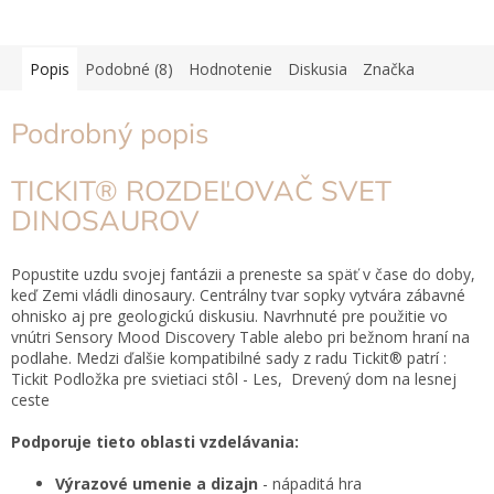
Popis
Podobné (8)
Hodnotenie
Diskusia
Značka
Podrobný popis
TICKIT® ROZDEĽOVAČ SVET
DINOSAUROV
Popustite uzdu svojej fantázii a preneste sa späť v čase do doby,
keď Zemi vládli dinosaury.
Centrálny tvar sopky vytvára zábavné
ohnisko aj pre geologickú diskusiu.
Navrhnuté pre použitie vo
vnútri Sensory Mood Discovery Table alebo pri bežnom hraní na
podlahe.
Medzi ďalšie kompatibilné sady z radu Tickit® patrí :
Tickit Podložka pre svietiaci stôl - Les,
Drevený dom na lesnej
ceste
Podporuje tieto oblasti vzdelávania:
Výrazové umenie a dizajn
- nápaditá hra