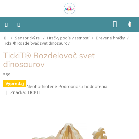
Prejsť
na
obsah
NÁKU
KOŠÍK
Domov
/
Senzorický raj
/
Hračky podľa vlastností
/
Drevené hračky
/
Montessori
TickiT® Rozdeľovač svet dinosaurov
TickiT® Rozdeľovač svet
Detská
izba
dinosaurov
539
Senzorické
pomôcky
Výpredaj
Priemerné
Neohodnotené
Podrobnosti hodnotenia
hodnotenie
Značka:
TICKIT
Hračky
produktu
podľa
je
typu
0,0
z
5
Hračky
podľa
hviezdičiek.
vlastností