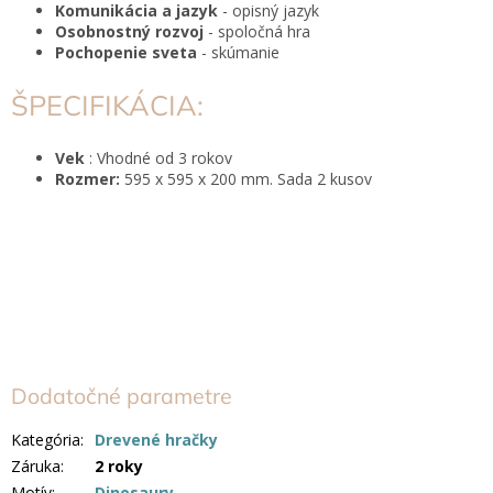
Komunikácia a jazyk
- opisný jazyk
Osobnostný rozvoj
- spoločná hra
Pochopenie sveta
- skúmanie
ŠPECIFIKÁCIA:
Vek
: Vhodné od 3 rokov
Rozmer:
595 x 595 x 200 mm. Sada 2 kusov
Dodatočné parametre
Kategória
:
Drevené hračky
Záruka
:
2 roky
Motív
:
Dinosaury