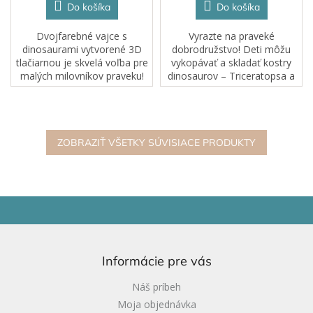
Do košíka
Do košíka
Dvojfarebné vajce s
Vyrazte na praveké
dinosaurami vytvorené 3D
dobrodružstvo! Deti môžu
tlačiarnou je skvelá voľba pre
vykopávať a skladať kostry
malých milovníkov praveku!
dinosaurov – Triceratopsa a
Vajce sa dá otvárať a jeden
Spinosaura. Robustné
dinosaurus sa doň dá
kamenné diely sú určené na
jednoducho schovať.
používanie v piesku, zemi aj
Podporuje detskú...
blate a vydržia aj...
ZOBRAZIŤ VŠETKY SÚVISIACE PRODUKTY
Z
á
p
ä
Informácie pre vás
t
i
Náš príbeh
e
Moja objednávka