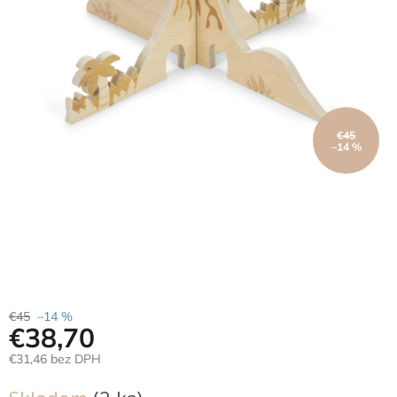
Hračky
podľa
veku
Hračky
podľa
príležitosti
€45
–14 %
Značky
Senzorický
raj
Prihlásenie
€45
–14 %
€38,70
€31,46 bez DPH
Jednotková