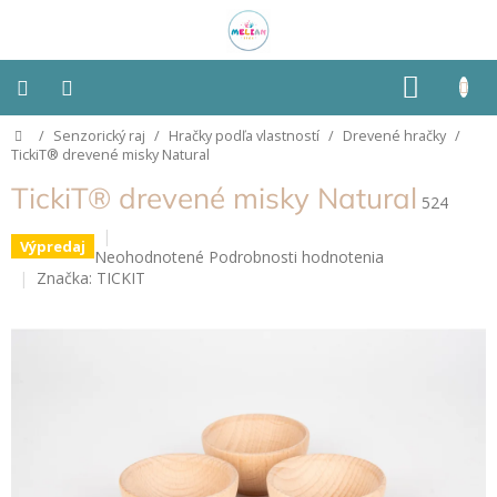
Prejsť
na
obsah
NÁKU
KOŠÍK
Domov
/
Senzorický raj
/
Hračky podľa vlastností
/
Drevené hračky
/
Montessori
TickiT® drevené misky Natural
TickiT® drevené misky Natural
Detská
524
izba
Výpredaj
Priemerné
Neohodnotené
Podrobnosti hodnotenia
Senzorické
hodnotenie
Značka:
TICKIT
pomôcky
produktu
je
0,0
Hračky
z
podľa
typu
5
hviezdičiek.
Hračky
podľa
vlastností