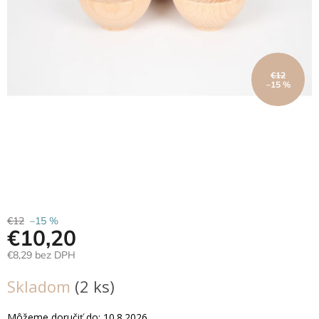
Hračky
podľa
veku
€12
Hračky
–15 %
podľa
príležitosti
Značky
Senzorický
raj
Prihlásenie
€12
–15 %
€10,20
€8,29 bez DPH
Jednotková
Skladom
(2 ks)
cena:
Môžeme doručiť do:
10.8.2026