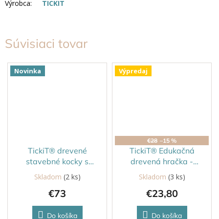
Výrobca
:
TICKIT
Súvisiaci tovar
Novinka
Výpredaj
€28
–15 %
TickiT® drevené
TickiT® Edukačná
stavebné kocky s
drevená hračka -
krištáľovými
navliekanie tvarov
Skladom
(2 ks)
Skladom
(3 ks)
Priemerné
drahokamami
hodnotenie
€73
€23,80
produktu
je
5,0
Do košíka
Do košíka