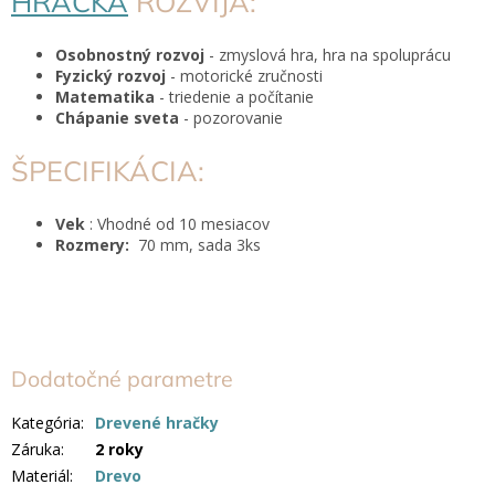
HRAČKA
ROZVÍJA:
Osobnostný rozvoj
- zmyslová hra, hra na spoluprácu
Fyzický rozvoj
- motorické zručnosti
Matematika
- triedenie a počítanie
Chápanie sveta
- pozorovanie
ŠPECIFIKÁCIA:
Vek
: Vhodné od 10 mesiacov
Rozmery:
70 mm, sada 3ks
Dodatočné parametre
Kategória
:
Drevené hračky
Záruka
:
2 roky
Materiál
:
Drevo