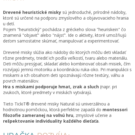
Drevené heuristické misky
sú jednoduché, prírodné nádoby,
ktoré sú určené na podporu zmyslového a objavovacieho hrania
u detí.
Pojem "heuristický" pochádza z gréckeho slova "heuriskein" čo
znamená "objaviť" alebo "nájsť". Ide o aktivity, ktoré umožňujú
deťom samostatne skúmať, manipulovať a experimentovať.
Drevené misky slúžia ako nádoby do ktorých môžu deti vkladať
rôzne predmety, triediť ich podľa veľkostí, tvaru alebo materiálu.
Deti môžu presýpať, skladať alebo kombinovať obsah misiek, čím
rozvíjajú jemnú motoriku a koordináciu ruka-oko. Pri manipulácii s
miskami a ich obsahom deti spoznávajú rôzne textúry, váhu a
povrch materiálov.
Hra s miskami podporuje hmat, zrak a sluch
(napr. pri
zvukoch, ktoré predmety v miskách vytvárajú.
Tieto TickiT® drevené misky Natural sú univerzálnou a
hodnotnou pomôckou, ktorá perfektne zapadá do
montessori
filozofie zameranej na voľnú hru
, zmyslové učenie a
rešpektovanie individuality každého dieťaťa
.