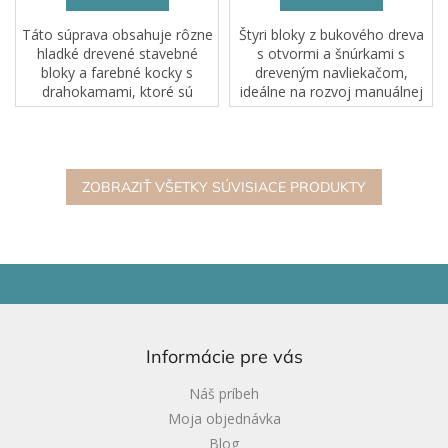
z
5
Táto súprava obsahuje rôzne
Štyri bloky z bukového dreva
hviezdičiek.
hladké drevené stavebné
s otvormi a šnúrkami s
bloky a farebné kocky s
dreveným navliekačom,
drahokamami, ktoré sú
ideálne na rozvoj manuálnej
zabalené v pevnom
zručnosti a koordinácie ruka-
drevenom podnose s
oko. Obsahuje valec, kocku,
vodiacimi lištami v
trojuholníkový hranol a
preglejkovom podstavci na
osemhranný...
jednoduché...
ZOBRAZIŤ VŠETKY SÚVISIACE PRODUKTY
Z
á
p
ä
Informácie pre vás
t
i
Náš príbeh
e
Moja objednávka
Blog