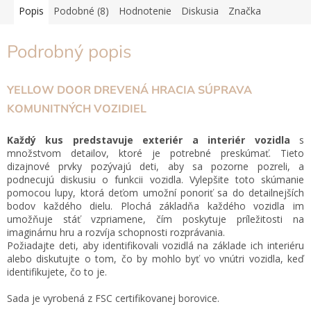
Popis
Podobné (8)
Hodnotenie
Diskusia
Značka
Podrobný popis
YELLOW DOOR DREVENÁ HRACIA SÚPRAVA
KOMUNITNÝCH VOZIDIEL
Každý kus predstavuje exteriér a interiér vozidla
s
množstvom detailov, ktoré je potrebné preskúmať. Tieto
dizajnové prvky pozývajú deti, aby sa pozorne pozreli, a
podnecujú diskusiu o funkcii vozidla. Vylepšite toto skúmanie
pomocou lupy, ktorá deťom umožní ponoriť sa do detailnejších
bodov každého dielu. Plochá základňa každého vozidla im
umožňuje stáť vzpriamene, čím poskytuje príležitosti na
imaginárnu hru a rozvíja schopnosti rozprávania.
Požiadajte deti, aby identifikovali vozidlá na základe ich interiéru
alebo diskutujte o tom, čo by mohlo byť vo vnútri vozidla, keď
identifikujete, čo to je.
Sada je vyrobená z FSC certifikovanej borovice.