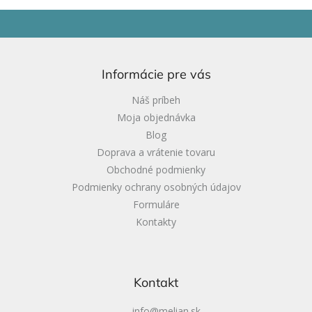
Z
á
p
ä
Informácie pre vás
t
i
Náš príbeh
e
Moja objednávka
Blog
Doprava a vrátenie tovaru
Obchodné podmienky
Podmienky ochrany osobných údajov
Formuláre
Kontakty
Kontakt
info
@
melian.sk