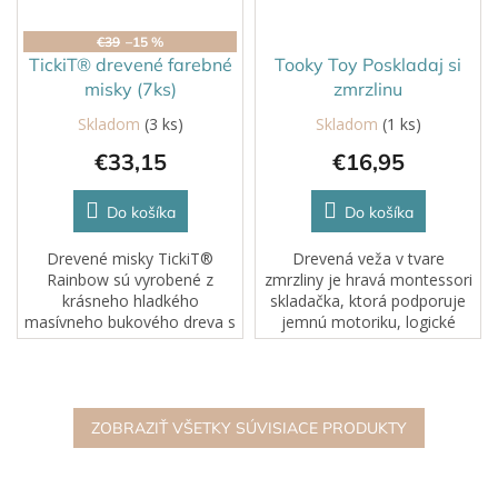
€39
–15 %
TickiT® drevené farebné
Tooky Toy Poskladaj si
misky (7ks)
zmrzlinu
Skladom
(3 ks)
Skladom
(1 ks)
€33,15
€16,95
Do košíka
Do košíka
Drevené misky TickiT®
Drevená veža v tvare
Rainbow sú vyrobené z
zmrzliny je hravá montessori
krásneho hladkého
skladačka, ktorá podporuje
masívneho bukového dreva s
jemnú motoriku, logické
prírodnou povrchovou
myslenie a rozlišovanie
úpravouv siedmich rôznych
farieb. Dieťa skladá jednotlivé
farbách dúhy. Ideálne na
„kopčeky“ na seba podľa
skladanie, vytváranie
predlohy alebo...
nápaditých...
ZOBRAZIŤ VŠETKY SÚVISIACE PRODUKTY