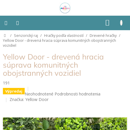
Prejsť
na
obsah
NÁKU
KOŠÍK
Domov
/
Senzorický raj
/
Hračky podľa vlastností
/
Drevené hračky
/
Montessori
Yellow Door - drevená hracia súprava komunitných obojstranných
vozidiel
Detská
Yellow Door - drevená hracia
izba
súprava komunitných
obojstranných vozidiel
Senzorické
pomôcky
191
Hračky
Výpredaj
Priemerné
Neohodnotené
Podrobnosti hodnotenia
podľa
hodnotenie
typu
Značka:
Yellow Door
produktu
je
Hračky
0,0
podľa
z
vlastností
5