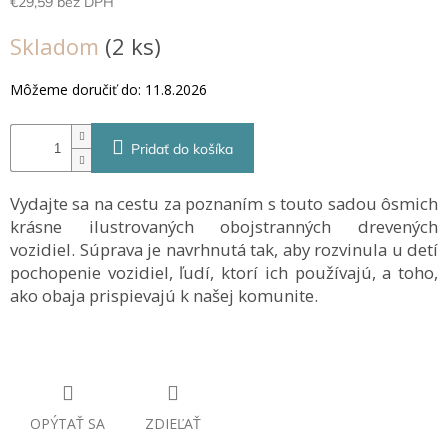
€29,59 bez DPH
Jednotková
Skladom
(2 ks)
cena:
Môžeme doručiť do:
11.8.2026
Pridať do košíka
Vydajte sa na cestu za poznaním s touto sadou ôsmich
krásne ilustrovaných obojstranných drevených
vozidiel. Súprava je navrhnutá tak, aby rozvinula u detí
pochopenie vozidiel, ľudí, ktorí ich používajú, a toho,
ako obaja prispievajú k našej komunite.
OPÝTAŤ SA
ZDIEĽAŤ