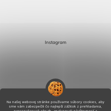
Instagram
Na našej webovej stránke používame súbory cookies, aby
sme vám zabezpečili čo najlepší zážitok z prehliadania,
personalizovali obsah, analyzovali návštevnosť a