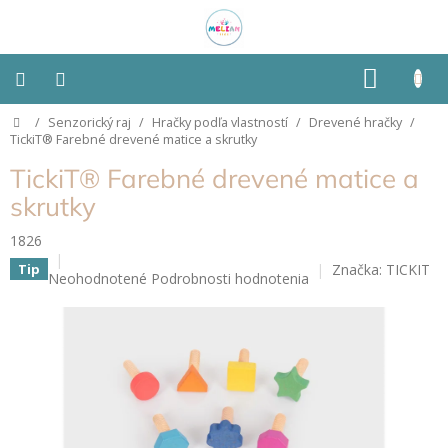
Prejsť
na
obsah
NÁKU
KOŠÍK
Domov
/
Senzorický raj
/
Hračky podľa vlastností
/
Drevené hračky
/
Montessori
TickiT® Farebné drevené matice a skrutky
TickiT® Farebné drevené matice a
Detská
izba
skrutky
1826
Senzorické
pomôcky
Značka:
TICKIT
Tip
Priemerné
Neohodnotené
Podrobnosti hodnotenia
hodnotenie
Hračky
produktu
podľa
je
typu
0,0
z
5
Hračky
podľa
hviezdičiek.
vlastností