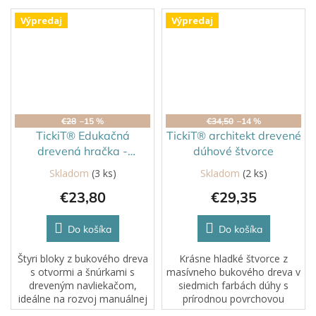
Výpredaj
Výpredaj
€28
–15 %
€34,50
–14 %
TickiT® Edukačná
TickiT® architekt drevené
drevená hračka -
dúhové štvorce
navliekanie tvarov
Skladom
(3 ks)
Skladom
(2 ks)
€23,80
€29,35
Do košíka
Do košíka
Štyri bloky z bukového dreva
Krásne hladké štvorce z
s otvormi a šnúrkami s
masívneho bukového dreva v
dreveným navliekačom,
siedmich farbách dúhy s
ideálne na rozvoj manuálnej
prírodnou povrchovou
zručnosti a koordinácie ruka-
úpravou, aby vynikla