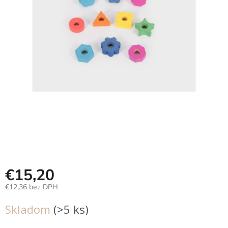
Hračky
podľa
veku
Hračky
podľa
príležitosti
Značky
Senzorický
raj
Prihlásenie
€15,20
€12,36 bez DPH
Jednotková
Skladom
(>5 ks)
cena: