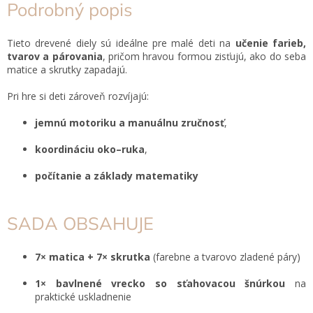
Podrobný popis
Tieto drevené diely sú ideálne pre malé deti na
učenie farieb,
tvarov a párovania
, pričom hravou formou zisťujú, ako do seba
matice a skrutky zapadajú.
Pri hre si deti zároveň rozvíjajú:
jemnú motoriku a manuálnu zručnosť
,
koordináciu oko–ruka
,
počítanie a základy matematiky
SADA OBSAHUJE
7× matica + 7× skrutka
(farebne a tvarovo zladené páry)
1× bavlnené vrecko so sťahovacou šnúrkou
na
praktické uskladnenie