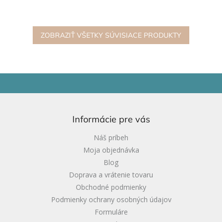
oko. Obsahuje valec, kocku,
štruktúra dreva. Vnútorný
trojuholníkový hranol a
blok je pevný 3D štvorec.
osemhranný...
Ideálne na konštruovanie a...
ZOBRAZIŤ VŠETKY SÚVISIACE PRODUKTY
Z
á
p
ä
Informácie pre vás
t
i
Náš príbeh
e
Moja objednávka
Blog
Doprava a vrátenie tovaru
Obchodné podmienky
Podmienky ochrany osobných údajov
Formuláre