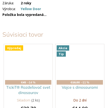
Záruka
:
2 roky
Výrobca
:
Yellow Door
Položka bola vypredaná…
Súvisiaci tovar
Výpredaj
Akcia
Tip
€45
–14 %
€16,90
–11 %
TickiT® Rozdeľovač svet
Vajce s dinosaurami
dinosaurov
Skladom
(2 ks)
Do 2 dní