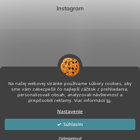
Instagram
Na našej webovej stránke používame súbory cookies, aby
sme vám zabezpečili čo najlepší zážitok z prehliadania,
personalizovali obsah, analyzovali návštevnosť a
Sledovať na Instagrame
prispôsobili reklamy. Viac informácií
tu
.
Nastavenie
Vytvoril Shoptet
&
Súhlasím
Copyright 2026
Melian - Senzorický Raj
. Všetky práva vyhradené.
Odmietnuť