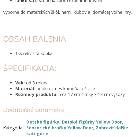
ľahko sa čistí
po každom experimentovaní
Výborne do materských škôl, herní, klubov aj domácej voľnej hry.
OBSAH BALENIA
1ks rekvizita sopka
ŠPECIFIKÁCIA:
Vek:
od 3 rokov
Materiál:
odolná zmes kameňa a živice
Rozmery produktu:
cca 17 cm široký × 13 cm vysoký
Dodatočné parametre
Detské figúrky
,
Detské figúrky Yellow Door
,
Kategória
:
Senzorické hračky Yellow Door
,
Zobraziť ďalšie
kategórie