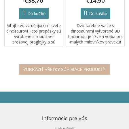
€38,70
€14,90
Do košíka
Do košíka
Vitajte vo vzrušujúcom svete
Dvojfarebné vajce s
dinosaurov!Tieto prepážky sú
dinosaurami vytvorené 3D
vyrobené z robustnej
tlačiarnou je skvelá voľba pre
brezovej preglejky a sú
malých milovníkov praveku!
navrhnuté pre jednoduchú
Vajce sa dá otvárať a jeden
montáž, čo vám umožní
dinosaurus sa doň dá
vytvoriť si svoje vlastné
jednoducho schovať.
dinosaurie krajiny...
Podporuje detskú...
ZOBRAZIŤ VŠETKY SÚVISIACE PRODUKTY
Z
á
p
ä
Informácie pre vás
t
i
Náš príbeh