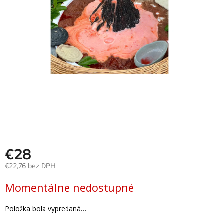
Hračky
podľa
veku
Hračky
podľa
príležitosti
Značky
Senzorický
raj
Prihlásenie
€28
€22,76 bez DPH
Jednotková
Momentálne nedostupné
cena:
Položka bola vypredaná…