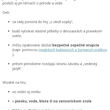
poslúži aj pri témach o prírode a vede.
Deti:
sa rady ponoria do hry „v okolí sopky“,
budú vytvárať vlastné príbehy o dinosaurách a pravekom
svete,
môžu opakovane skúšať
bezpečné sopečné erupcie
(napr. pomocou
magických bublajúcich a šumiacich práškov
),
pritom prirodzene rozvíjajú slovnú zásobu a „vedecký
jazyk“.
Vhodné na hru:
vo vnútri aj vonku
v
piesku, vode, blate či na senzorickom stole