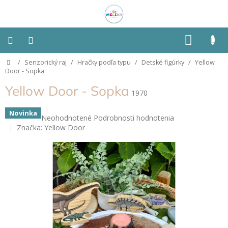
Prejsť
na
obsah
NÁKU
KOŠÍK
Domov
/
Senzorický raj
/
Hračky podľa typu
/
Detské figúrky
/
Yellow
Montessori
Door - Sopka
Yellow Door - Sopka
Detská
1970
izba
Novinka
Priemerné
Neohodnotené
Podrobnosti hodnotenia
Senzorické
hodnotenie
Značka:
Yellow Door
pomôcky
produktu
je
0,0
Hračky
z
podľa
typu
5
hviezdičiek.
Hračky
podľa
vlastností