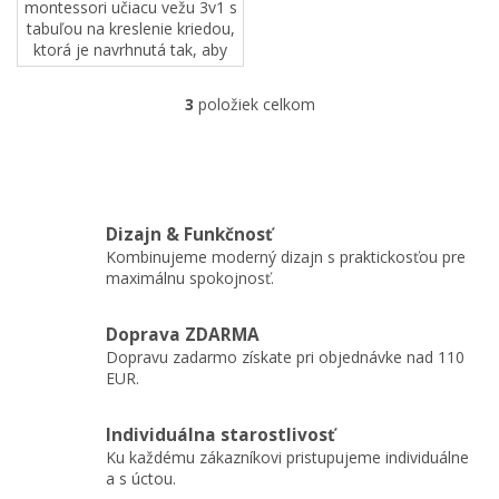
montessori učiacu vežu 3v1 s
tabuľou na kreslenie kriedou,
ktorá je navrhnutá tak, aby
ponúkala všestrannosť
a nezávislosť. Táto veža sa
3
položiek celkom
O
ľahko premení na stôl a
v
stoličku a...
l
á
d
a
Dizajn & Funkčnosť
c
Kombinujeme moderný dizajn s praktickosťou pre
i
maximálnu spokojnosť.
e
p
r
Doprava ZDARMA
v
Dopravu zadarmo získate pri objednávke nad 110
k
EUR.
y
v
ý
Individuálna starostlivosť
p
Ku každému zákazníkovi pristupujeme individuálne
i
a s úctou.
s