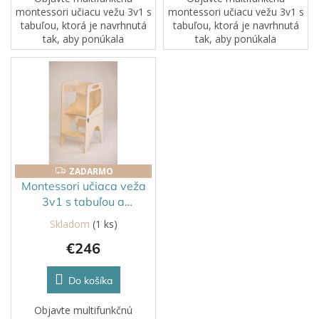
montessori učiacu vežu 3v1 s
montessori učiacu vežu 3v1 s
tabuľou, ktorá je navrhnutá
tabuľou, ktorá je navrhnutá
tak, aby ponúkala
tak, aby ponúkala
všestrannosť a nezávislosť.
všestrannosť a nezávislosť.
Táto veža sa ľahko premení
Táto veža sa ľahko premení
na stôl a stoličku a poskytuje
na stôl a stoličku a poskytuje
bezpečné...
bezpečné...
ZADARMO
ZADARMO
Montessori učiaca veža
3v1 s tabuľou a
zaoblenými bokmi
Skladom
(1 ks)
prírodná/lakovaná
€246
Do košíka
Objavte multifunkčnú