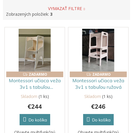
VYMAZAŤ FILTRE
Zobrazených položiek:
3
V
ý
p
i
s
p
r
o
ZADARMO
ZADARMO
ZADARMO
ZADARMO
d
Montessori učiaca veža
Montessori učiaca veža
u
3v1 s tabuľou
3v1 s tabuľou ružová
k
biela/lakovaná
Skladom
(1 ks)
Skladom
(1 ks)
t
€244
€246
o
v
Do košíka
Do košíka
Objavte multifunkčnú
Objavte multifunkčnú