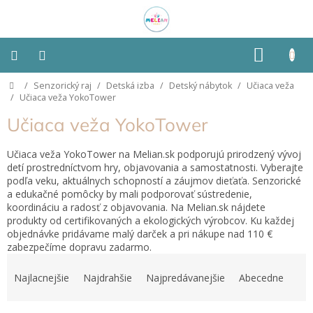
Prejsť
na
obsah
NÁKU
KOŠÍK
Domov
/
Senzorický raj
/
Detská izba
/
Detský nábytok
/
Učiaca veža
Montessori
/
Učiaca veža YokoTower
Učiaca veža YokoTower
Detská
izba
Učiaca veža YokoTower na Melian.sk podporujú prirodzený vývoj
detí prostredníctvom hry, objavovania a samostatnosti. Vyberajte
Senzorické
podľa veku, aktuálnych schopností a záujmov dieťaťa. Senzorické
pomôcky
a edukačné pomôcky by mali podporovať sústredenie,
koordináciu a radosť z objavovania. Na Melian.sk nájdete
Hračky
produkty od certifikovaných a ekologických výrobcov. Ku každej
podľa
objednávke pridávame malý darček a pri nákupe nad 110 €
typu
zabezpečíme dopravu zadarmo.
R
a
Hračky
Najlacnejšie
Najdrahšie
Najpredávanejšie
Abecedne
podľa
d
vlastností
e