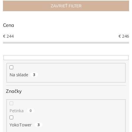
n
ZAVRIEŤ FILTER
Hračky
i
podľa
e
veku
p
Cena
r
Hračky
o
€
244
€
246
podľa
príležitosti
d
u
k
Značky
t
o
Senzorický
raj
v
Na sklade
3
Prihlásenie
Značky
Petinka
0
YokoTower
3