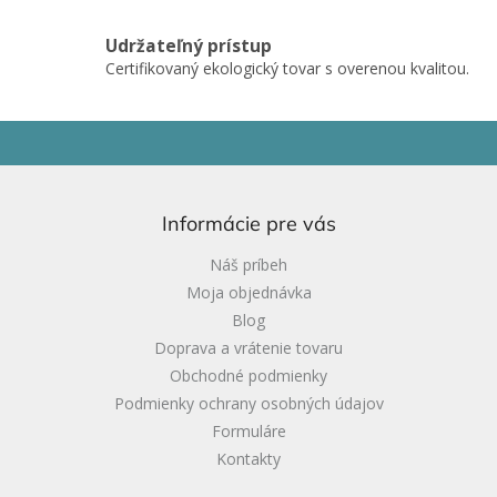
u
Udržateľný prístup
Certifikovaný ekologický tovar s overenou kvalitou.
Z
á
p
ä
Informácie pre vás
t
i
Náš príbeh
e
Moja objednávka
Blog
Doprava a vrátenie tovaru
Obchodné podmienky
Podmienky ochrany osobných údajov
Formuláre
Kontakty