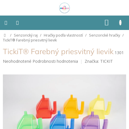
Prejsť
na
obsah
NÁKU
KOŠÍK
Domov
/
Senzorický raj
/
Hračky podľa vlastností
/
Senzorické hračky
/
Montessori
TickiT® Farebný priesvitný lievik
TickiT® Farebný priesvitný lievik
Detská
1301
izba
Priemerné
Neohodnotené
Podrobnosti hodnotenia
Značka:
TICKIT
hodnotenie
Senzorické
produktu
pomôcky
je
0,0
z
Hračky
5
podľa
typu
hviezdičiek.
Hračky
podľa
vlastností