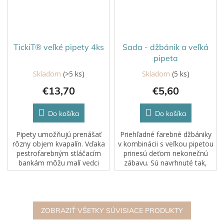
TickiT® veľké pipety 4ks
Sada - džbánik a veľká
pipeta
Skladom
(>5 ks)
Skladom
(5 ks)
€13,70
€5,60
Do košíka
Do košíka
Pipety umožňujú prenášať
Priehľadné farebné džbániky
rôzny objem kvapalín. Vďaka
v kombinácii s veľkou pipetou
pestrofarebným stláčacím
prinesú deťom nekonečnú
bankám môžu malí vedci
zábavu. Sú navrhnuté tak,
nasávať kvapalinu a prenášať
aby boli ideálnej veľkosti pre
ju. Na pipetách sú aj
malé detské rúčky – ľahko sa
odmerné značky. Je to
držia, prenášajú a prelievajú.
zábavný doplnok k hre s...
ZOBRAZIŤ VŠETKY SÚVISIACE PRODUKTY