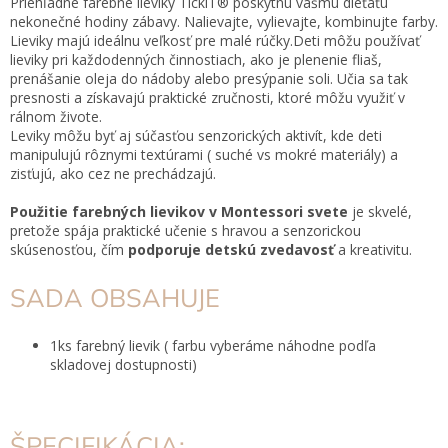
Priehľadné farebné lieviky TickiT® poskytnú vášmu dieťaťu
nekonečné hodiny zábavy. Nalievajte, vylievajte, kombinujte farby.
Lieviky majú ideálnu veľkosť pre malé rúčky.Deti môžu používať
lieviky pri každodenných činnostiach, ako je plenenie fliaš,
prenášanie oleja do nádoby alebo presýpanie soli. Učia sa tak
presnosti a získavajú praktické zručnosti, ktoré môžu využiť v
rálnom živote.
Leviky môžu byť aj súčasťou senzorických aktivít, kde deti
manipulujú rôznymi textúrami ( suché vs mokré materiály) a
zisťujú, ako cez ne prechádzajú.
Použitie farebných lievikov v Montessori svete
je skvelé,
pretože spája praktické učenie s hravou a senzorickou
skúsenosťou, čím
podporuje detskú zvedavosť
a kreativitu.
SADA OBSAHUJE
1ks farebný lievik ( farbu vyberáme náhodne podľa
skladovej dostupnosti)
ŠPECIFIKÁCIA: