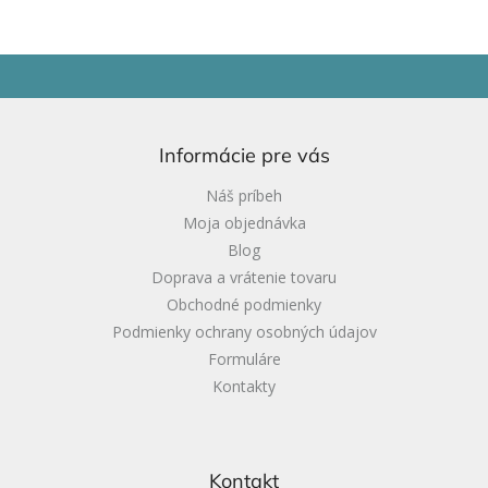
Z
á
p
ä
Informácie pre vás
t
i
Náš príbeh
e
Moja objednávka
Blog
Doprava a vrátenie tovaru
Obchodné podmienky
Podmienky ochrany osobných údajov
Formuláre
Kontakty
Kontakt