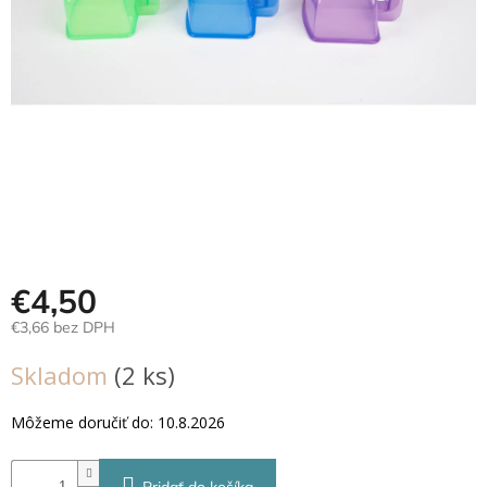
Hračky
podľa
veku
Hračky
podľa
príležitosti
Značky
Senzorický
raj
€4,50
€3,66 bez DPH
Prihlásenie
Jednotková
Skladom
(2 ks)
cena:
Môžeme doručiť do:
10.8.2026