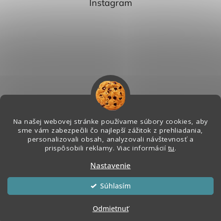
Instagram
Na našej webovej stránke používame súbory cookies, aby
sme vám zabezpečili čo najlepší zážitok z prehliadania,
personalizovali obsah, analyzovali návštevnosť a
Sledovať na Instagrame
prispôsobili reklamy. Viac informácií
tu
.
Nastavenie
Vytvoril Shoptet
&
Súhlasím
Copyright 2026
Melian - Senzorický Raj
. Všetky práva vyhradené.
Odmietnuť