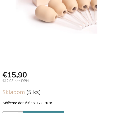
Hračky
podľa
veku
Hračky
podľa
príležitosti
Značky
Senzorický
raj
€15,90
Prihlásenie
€12,93 bez DPH
Jednotková
Skladom
(5 ks)
cena:
Môžeme doručiť do:
12.8.2026