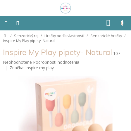
Prejsť
na
obsah
NÁKU
KOŠÍK
Domov
/
Senzorický raj
/
Hračky podľa vlastností
/
Senzorické hračky
/
Montessori
Inspire My Play pipety- Natural
Inspire My Play pipety- Natural
Detská
107
izba
Priemerné
Neohodnotené
Podrobnosti hodnotenia
hodnotenie
Značka:
Inspire my play
Senzorické
produktu
pomôcky
je
0,0
z
Hračky
5
podľa
typu
hviezdičiek.
Hračky
podľa
vlastností