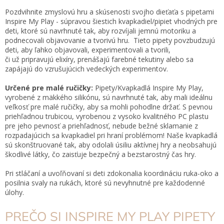
Pozdvihnite zmyslovú hru a skúsenosti svojho dieťaťa s pipetami
Inspire My Play - súpravou šiestich kvapkadiel/pipiet vhodných pre
deti, ktoré sú navrhnuté tak, aby rozvíjali jemnú motoriku a
podnecovali objavovanie a tvorivú hru. Tieto pipety povzbudzujú
deti, aby ľahko objavovali, experimentovali a tvorili,
či už pripravujú elixíry, prenášajú farebné tekutiny alebo sa
zapájajú do vzrušujúcich vedeckých experimentov.
Určené pre malé ručičky:
Pipety/Kvapkadlá Inspire My Play,
vyrobené z mäkkého silikónu, sú navrhnuté tak, aby mali ideálnu
veľkosť pre malé ručičky, aby sa mohli pohodlne držať. S pevnou
priehľadnou trubicou, vyrobenou z vysoko kvalitného PC plastu
pre jeho pevnosť a priehľadnosť, nebude bežné sklamanie z
rozpadajúcich sa kvapkadiel pri hraní problémom! Naše kvapkadlá
sú skonštruované tak, aby odolali úsiliu aktívnej hry a neobsahujú
škodlivé látky, čo zaisťuje bezpečný a bezstarostný čas hry.
Pri stláčaní a uvoľňovaní si deti zdokonalia koordináciu ruka-oko a
posilnia svaly na rukách, ktoré sú nevyhnutné pre každodenné
úlohy.
PREČO SI INSPIRE MY PLAY PIPETY