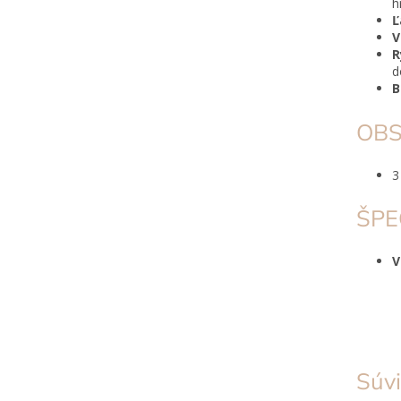
h
Ľ
V
R
d
B
OBS
3
ŠPE
Súvi