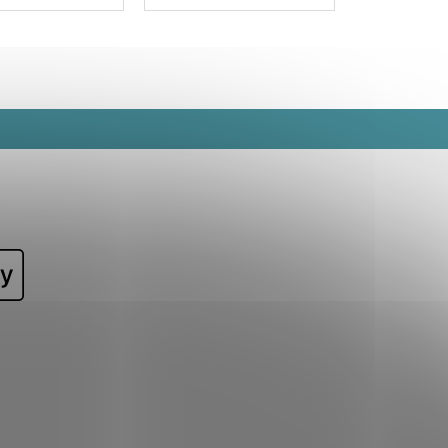
tačí hodiť kocky
dni pri vode aj na
 a sledovať, ako
záhrade. Vďaka
aria.
priemeru 51 cm sa
pohodlne drží, hádže aj
chytá, takže si s ňou
užijú zábavu...