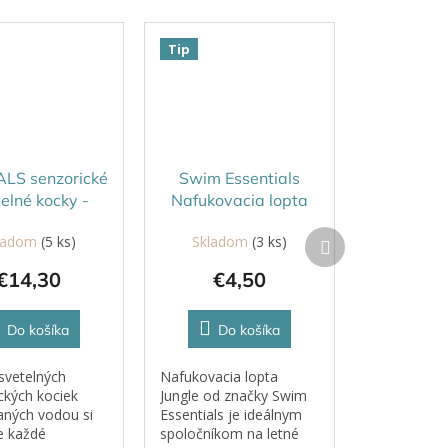
Tip
LS senzorické
Swim Essentials
elné kocky -
Nafukovacia lopta
BY ružová
Jungle 51 cm
Ďalší
ladom
(5 ks)
Skladom
(3 ks)
produkt
€14,30
€4,50
Do košíka
Do košíka
svetelných
Nafukovacia lopta
ckých kociek
Jungle od značky Swim
aných vodou si
Essentials je ideálnym
e každé
spoločníkom na letné