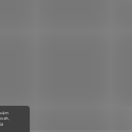
 vám
bsah,
tu
.