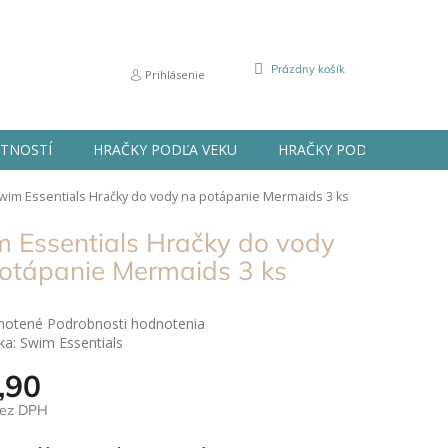
NÁKUPNÝ
Prázdny košík
Prihlásenie
KOŠÍK
STNOSTÍ
HRAČKY PODĽA VEKU
HRAČKY PODĽA PRÍLEŽIT
wim Essentials Hračky do vody na potápanie Mermaids 3 ks
 Essentials Hračky do vody
otápanie Mermaids 3 ks
né
notené
Podrobnosti hodnotenia
nie
ka:
Swim Essentials
u
,90
bez DPH
ová