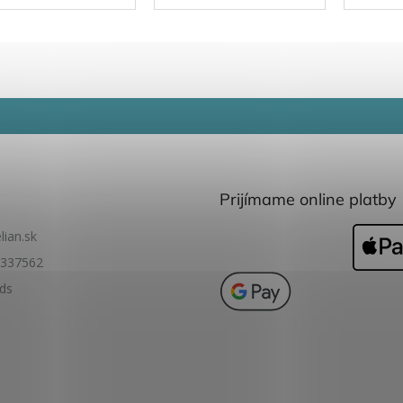
e na piesok. Sada
dieťa. Stačí hodiť kocky
dieťa. S
ahuje silikónové
do vody a sledovať, ako
do vody
ierko, lopatku a 3
sa rozžiaria.
sa rozži
žové formičky.
asťou balenia je aj
ka, do...
Prijímame online platby
lian.sk
337562
ids