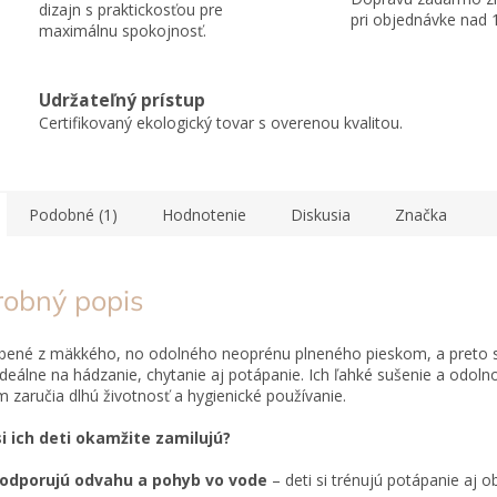
dizajn s praktickosťou pre
pri objednávke nad 
maximálnu spokojnosť.
Udržateľný prístup
Certifikovaný ekologický tovar s overenou kvalitou.
Podobné (1)
Hodnotenie
Diskusia
Značka
robný popis
obené z mäkkého, no
odolného
neoprénu
plneného pieskom, a preto s
deálne na
hádzanie
,
chytanie
aj
potápanie
. Ich ľahké sušenie a odoln
m zaručia
dlhú životnosť
a hygienické používanie.
si ich deti okamžite zamilujú?
odporujú odvahu a pohyb vo vode
– deti si trénujú potápanie aj o