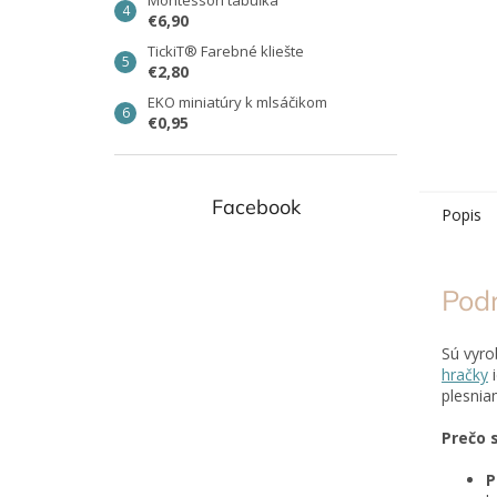
Montessori tabuľka
€6,90
TickiT® Farebné kliešte
€2,80
EKO miniatúry k mlsáčikom
€0,95
Facebook
Popis
Pod
Sú vyr
hračky
i
plesnia
Prečo 
P