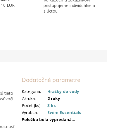
110 EUR.
pristupujeme individuálne a
s úctou.
Dodatočné parametre
Kategória
:
Hračky do vody
ú tieto
Záruka
:
2 roky
osť voči
Počet (ks)
:
3 ks
Výrobca
:
Swim Essentials
Položka bola vypredaná…
bratnosť