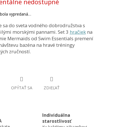
ntálne nedostupné
ek.
 bola vypredaná…
e sa do sveta vodného dobrodružstva s
ilými morskými pannami. Set 3
hračiek
na
nie Mermaids od Swim Essentials premení
návštevu bazéna na hravé tréningy
ých zručností.
OPÝTAŤ SA
ZDIEĽAŤ
Individuálna
A
starostlivosť
skate
Ku každému zákazníkovi