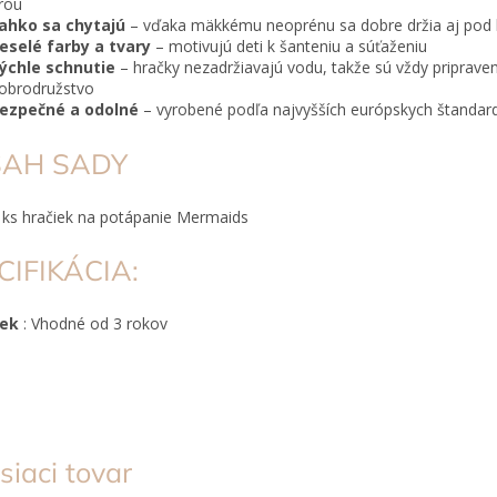
rou
ahko sa chytajú
– vďaka mäkkému neoprénu sa dobre držia aj pod 
eselé farby a tvary
– motivujú deti k šanteniu a súťaženiu
ýchle schnutie
– hračky nezadržiavajú vodu, takže sú vždy priprave
obrodružstvo
ezpečné a odolné
– vyrobené podľa najvyšších európskych štandard
AH SADY
 ks hračiek na potápanie Mermaids
CIFIKÁCIA:
Vek
: Vhodné od 3 rokov
siaci tovar