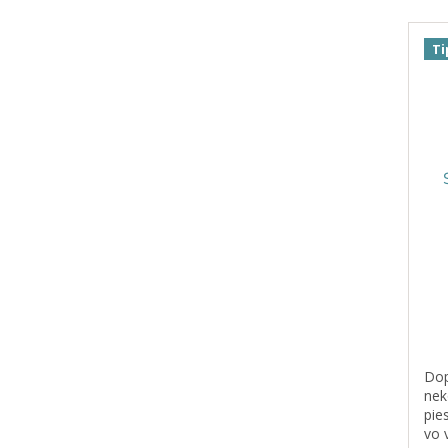
Ti
Dop
nek
pie
vo 