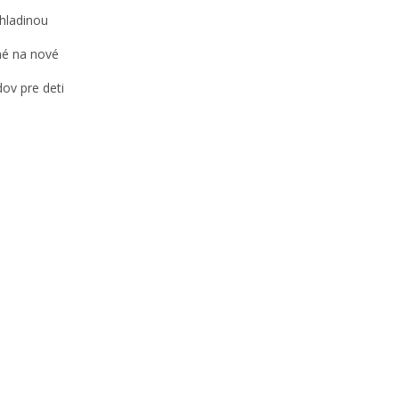
hladinou
né na nové
ov pre deti