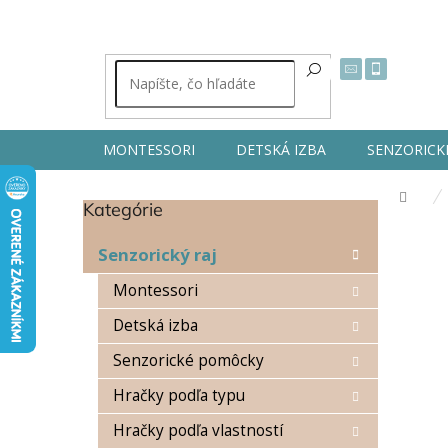
Prejsť
na
obsah
MONTESSORI
DETSKÁ IZBA
SENZORICK
Dom
Kategórie
Preskočiť
B
kategórie
o
Senzorický raj
č
n
Montessori
ý
Detská izba
p
a
Senzorické pomôcky
n
e
Hračky podľa typu
l
Hračky podľa vlastností