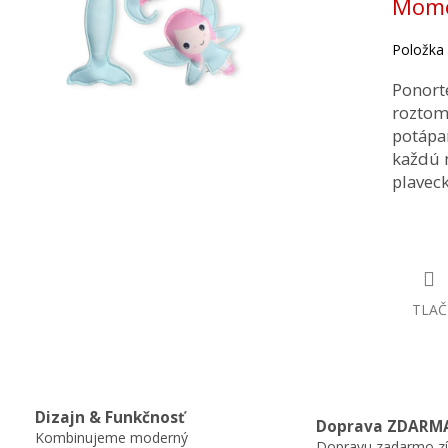
Mome
hviezdiči
cena:
Položka
Ponort
roztom
potápa
každú 
plaveck
TLAČ
Dizajn & Funkčnosť
Doprava ZDARM
Kombinujeme moderný
Dopravu zadarmo zí