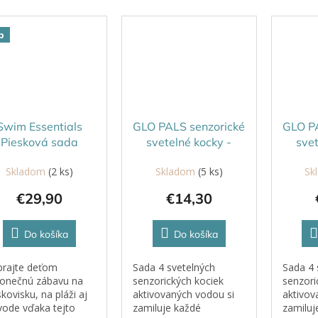
p
Swim Essentials
GLO PALS senzorické
GLO PA
Piesková sada
svetelné kocky -
svet
Abstrakt
LUMI fialová
AB
Skladom
(2 ks)
Skladom
(5 ks)
Sk
€29,90
€14,30
Do košíka
Do košíka
rajte deťom
Sada 4 svetelných
Sada 4 
onečnú zábavu na
senzorických kociek
senzori
skovisku, na pláži aj
aktivovaných vodou si
aktivov
vode vďaka tejto
zamiluje každé
zamiluj