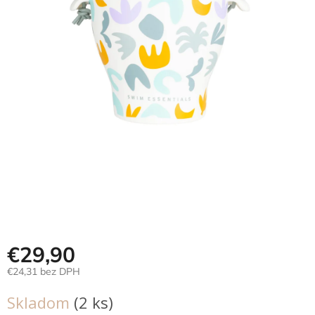
Hračky
podľa
veku
Hračky
podľa
príležitosti
Značky
Senzorický
raj
Prihlásenie
€29,90
€24,31 bez DPH
Jednotková
Skladom
(2 ks)
cena: