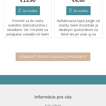
€13,90
€4,50
Do košíka
Do košíka
Ponorte sa do sveta
Nafukovacia lopta Jungle od
vodného dobrodružstva s
značky Swim Essentials je
lietadlami. Set 3 hračiek na
ideálnym spoločníkom na
potápanie Lietadlá od Swim
letné dni pri vode aj na
Essentials premení každú
záhrade. Vďaka priemeru 51
návštevu bazéna na hravé
cm sa pohodlne drží, hádže
tréningy plaveckých
aj chytá, takže si s ňou užijú
zručností. Dieťa...
zábavu...
ZOBRAZIŤ VŠETKY SÚVISIACE PRODUKTY
Z
á
p
ä
Informácie pre vás
t
i
Náš príbeh