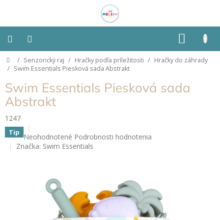
Prejsť
na
obsah
NÁKU
KOŠÍK
Domov
/
Senzorický raj
/
Hračky podľa príležitosti
/
Hračky do záhrady
Montessori
/
Swim Essentials Piesková sada Abstrakt
Swim Essentials Piesková sada
Detská
izba
Abstrakt
1247
Senzorické
pomôcky
Tip
Priemerné
Neohodnotené
Podrobnosti hodnotenia
hodnotenie
Značka:
Swim Essentials
Hračky
produktu
podľa
je
typu
0,0
z
5
Hračky
podľa
hviezdičiek.
vlastností