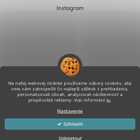
Instagram
Na našej webovej stránke používame súbory cookies, aby
sme vám zabezpečili čo najlepší zážitok z prehliadania,
personalizovali obsah, analyzovali návštevnosť a
Sledovať na Instagrame
prispôsobili reklamy. Viac informácií
tu
.
Nastavenie
Vytvoril Shoptet
&
Súhlasím
Copyright 2026
Melian - Senzorický Raj
. Všetky práva vyhradené.
Odmietnuť