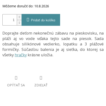
Môžeme doručiť do:
10.8.2026
Pridať do košíka
Doprajte deťom nekonečnú zábavu na pieskovisku, na
pláži aj vo vode vďaka tejto sade na piesok. Sada
obsahuje silikónové vedierko, lopatku a 3 plážové
formičky. Súčasťou balenia je aj sieťka, do ktorej sa
všetky
hračky
krásne uložia.
OPÝTAŤ SA
ZDIEĽAŤ