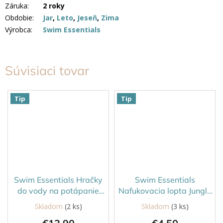
Záruka
:
2 roky
Obdobie
:
Jar
,
Leto
,
Jeseň
,
Zima
Výrobca
:
Swim Essentials
Súvisiaci tovar
Tip
Tip
Swim Essentials Hračky
Swim Essentials
do vody na potápanie
Nafukovacia lopta Jungle
Lietadlá 3 ks
51 cm
Skladom
(2 ks)
Skladom
(3 ks)