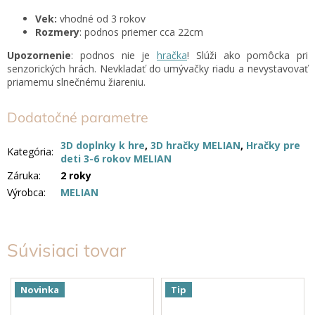
Vek:
vhodné od 3 rokov
Rozmery
: podnos priemer cca 22cm
Upozornenie
: podnos nie je
hračka
! Slúži ako pomôcka pri
senzorických hrách. Nevkladať do umývačky riadu a nevystavovať
priamemu slnečnému žiareniu.
Dodatočné parametre
3D doplnky k hre
,
3D hračky MELIAN
,
Hračky pre
Kategória
:
deti 3-6 rokov MELIAN
Záruka
:
2 roky
Výrobca
:
MELIAN
Súvisiaci tovar
Novinka
Tip