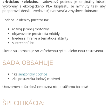
arktickou kolekciou.
Ľadovcový podnos je originálny kúsok
vytvorený z ekologického PLA bioplastu. Je nvrhnutý taak aby
podporoval detskú zvedavosť, tvorivosť a zmyslové skúmanie.
Podnos je ideálny priestor na:
rozvoj jemnej motoriky
objavovanie prostredia Arktídy
triedenie, hranie a tematické aktivity
sústredenú hru
Skvele sa kombinuje so zafarbenou ryžou alebo inou cestovinou.
SADA OBSAHUJE
1ks
senzorický podnos
2ks postavička ľadový medveď
Upozornenie: farebná cestovina nie je súčaťou balenia!
ŠPECIFIKÁCIA: