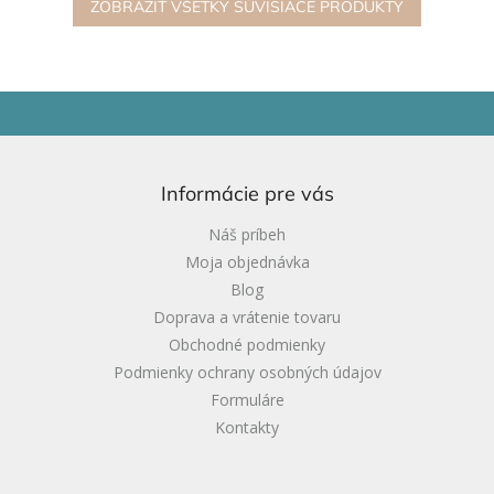
ZOBRAZIŤ VŠETKY SÚVISIACE PRODUKTY
Z
á
p
ä
Informácie pre vás
t
i
Náš príbeh
e
Moja objednávka
Blog
Doprava a vrátenie tovaru
Obchodné podmienky
Podmienky ochrany osobných údajov
Formuláre
Kontakty