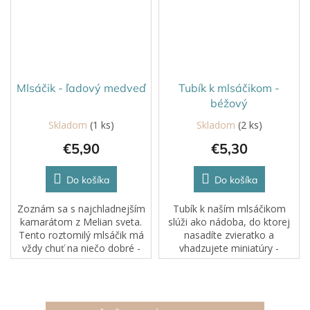
Mlsáčik - ľadový medveď
Tubík k mlsáčikom -
béžový
Skladom
(1 ks)
Skladom
(2 ks)
€5,90
€5,30
Do košíka
Do košíka
Zoznám sa s najchladnejším
Tubík k naším mlsáčikom
kamarátom z Melian sveta.
slúži ako nádoba, do ktorej
Tento roztomilý mlsáčik má
nasadíte zvieratko a
vždy chuť na niečo dobré -
vhadzujete miniatúry -
najradšej papá rybičky ale
maškrty.
nakŕmiť ho môžeš rôznymi
pamlskami, ktoré sme pre
vás pripravili.