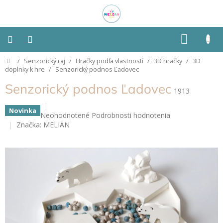
Prejsť
na
obsah
NÁKU
KOŠÍK
Domov
/
Senzorický raj
/
Hračky podľa vlastností
/
3D hračky
/
3D
Montessori
doplnky k hre
/
Senzorický podnos Ľadovec
Senzorický podnos Ľadovec
Detská
1913
izba
Novinka
Priemerné
Neohodnotené
Podrobnosti hodnotenia
Senzorické
hodnotenie
Značka:
MELIAN
pomôcky
produktu
je
0,0
Hračky
z
podľa
typu
5
hviezdičiek.
Hračky
podľa
vlastností