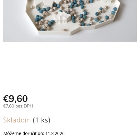
Hračky
podľa
veku
Hračky
podľa
príležitosti
Značky
Senzorický
raj
Prihlásenie
€9,60
€7,80 bez DPH
Jednotková
Skladom
(1 ks)
cena:
Môžeme doručiť do:
11.8.2026