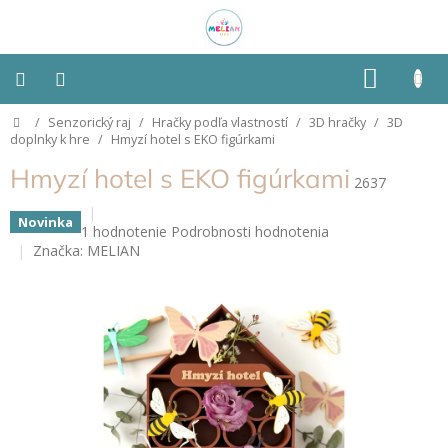
Prejsť
na
obsah
NÁKU
KOŠÍK
Domov
/
Senzorický raj
/
Hračky podľa vlastností
/
3D hračky
/
3D
Montessori
doplnky k hre
/
Hmyzí hotel s EKO figúrkami
Hmyzí hotel s EKO figúrkami
Detská
2637
izba
Novinka
Priemerné
1 hodnotenie
Podrobnosti hodnotenia
Senzorické
hodnotenie
Značka:
MELIAN
pomôcky
produktu
je
5,0
Hračky
z
podľa
typu
5
hviezdičiek.
Hračky
podľa
vlastností