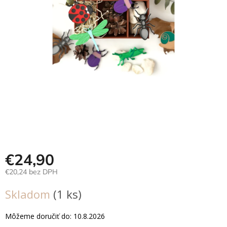
Hračky
podľa
veku
Hračky
podľa
príležitosti
Značky
Senzorický
raj
Prihlásenie
€24,90
€20,24 bez DPH
Jednotková
Skladom
(1 ks)
cena:
Môžeme doručiť do:
10.8.2026