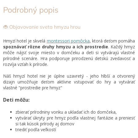
Podrobný popis
🐞 Objavovanie sveta hmyzu hrou
Hmyzí hotel je skvelá
montessori pomôcka
, ktorá deťom pomáha
spoznávať rôzne druhy hmyzu a ich prostredie
. Každý hmyz
môže nájsť svoje miesto v domčeku a deti si vytvárajú vlastné
prírodné scenáre. Hra podporuje prirodzenú detskú zvedavosť a
rozvíja vzťah k prírode.
Náš hmyzí hotel nie je úplne uzavretý - jeho hlbší a otvorený
dizajn umožňuje deťom aktívne vstupovať do hry a vytvárať
vlastné "prostredie pre hmyz"
Deti môžu:
zbierať prírodniny vonku a ukladať ich do domčeka,
vytvárať úkryty pre hmyz podľa vlastnej fantázie a preniesť
si tak kúsok prírody aj domov
triediť podľa veľkostí