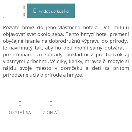
Pridať do košíka
Pozvite hmyz do jeho vlastného hotela. Deti milujú
objavovať svet okolo seba. Tento hmyzí hotel premení
obyčajné hranie na dobrodružnú výpravu do prírody.
Je navrhnutý tak, aby ho deti mohli samy dotvárať -
prírodninami zo záhrady, pokladmi z prechádzok aj
vlastnými príbehmi. Včielky, lienky, mravce či motýle si
nájdu svoje miesto v domčeku a deti sa pritom
prirodzene učia o prírode a hmyze.
OPÝTAŤ SA
ZDIEĽAŤ