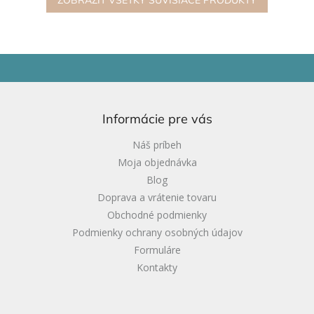
Z
á
p
ä
Informácie pre vás
t
i
Náš príbeh
e
Moja objednávka
Blog
Doprava a vrátenie tovaru
Obchodné podmienky
Podmienky ochrany osobných údajov
Formuláre
Kontakty