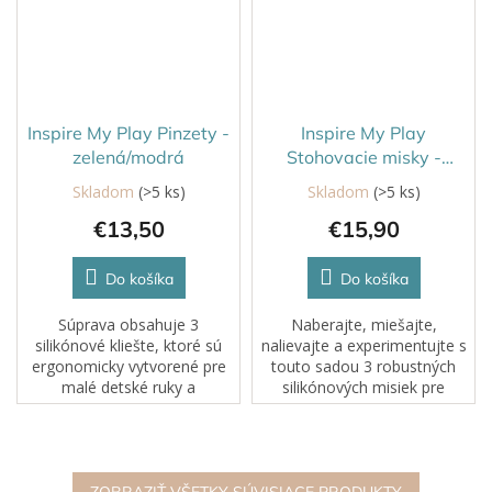
Inspire My Play Pinzety -
Inspire My Play
zelená/modrá
Stohovacie misky -
zelená/modrá
Skladom
(>5 ks)
Skladom
(>5 ks)
€13,50
€15,90
Do košíka
Do košíka
Súprava obsahuje 3
Naberajte, miešajte,
silikónové kliešte, ktoré sú
nalievajte a experimentujte s
ergonomicky vytvorené pre
touto sadou 3 robustných
malé detské ruky a
silikónových misiek pre
jednoduché použitie. Rozvíja
zmyslovú a kreatívnu
jemné motorické zručnosti,
hru.Tieto misky sú vhodné na
silu rúk a koncentráciu. Sú...
mokré aj suché aktivity, sú
super všestranné a...
ZOBRAZIŤ VŠETKY SÚVISIACE PRODUKTY