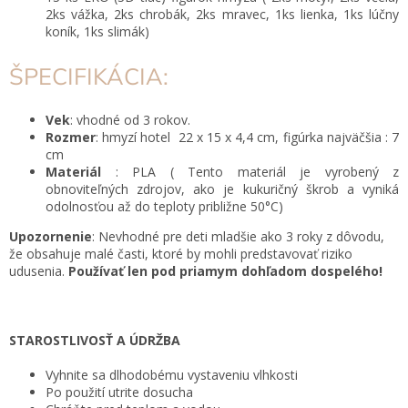
2ks vážka, 2ks chrobák, 2ks mravec, 1ks lienka, 1ks lúčny
koník, 1ks slimák)
ŠPECIFIKÁCIA:
Vek
: vhodné od 3 rokov.
Rozmer
: hmyzí hotel 22 x 15 x 4,4 cm, figúrka najväčšia : 7
cm
Materiál
: PLA
( Tento materiál je vyrobený z
obnoviteľných zdrojov, ako je kukuričný škrob a vyniká
odolnosťou až do teploty približne 50
°C)
Upozornenie
: Nevhodné pre deti mladšie ako 3 roky z dôvodu,
že obsahuje malé časti, ktoré by mohli predstavovať riziko
udusenia.
Používať len pod priamym dohľadom dospelého!
STAROSTLIVOSŤ A ÚDRŽBA
Vyhnite sa dlhodobému vystaveniu vlhkosti
Po použití utrite dosucha