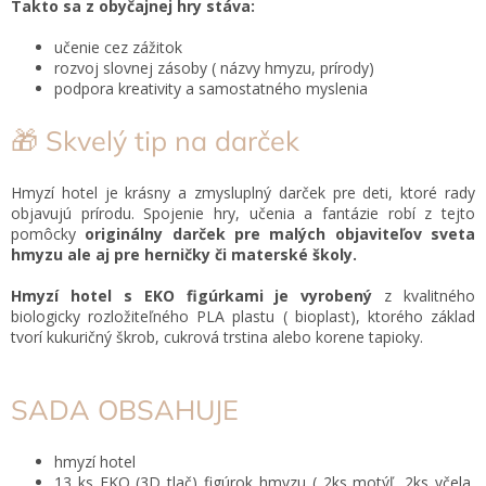
Takto sa z obyčajnej hry stáva:
učenie cez zážitok
rozvoj slovnej zásoby ( názvy hmyzu, prírody)
podpora kreativity a samostatného myslenia
🎁 Skvelý tip na darček
Hmyzí hotel je krásny a zmysluplný darček pre deti, ktoré rady
objavujú prírodu. Spojenie hry, učenia a fantázie robí z tejto
pomôcky
originálny darček pre malých objaviteľov sveta
hmyzu ale aj pre herničky či materské školy.
Hmyzí hotel s EKO figúrkami je vyrobený
z kvalitného
biologicky rozložiteľného PLA plastu ( bioplast), ktorého základ
tvorí kukuričný škrob, cukrová trstina alebo korene tapioky.
SADA OBSAHUJE
hmyzí hotel
13 ks EKO (3D tlač) figúrok hmyzu ( 2ks motýľ, 2ks včela,