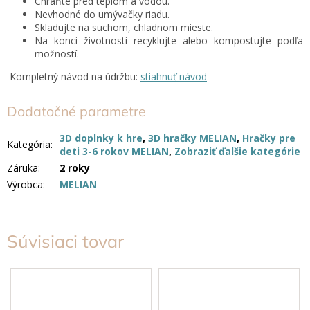
Chráňte pred teplom a vodou.
Nevhodné do umývačky riadu.
Skladujte na suchom, chladnom mieste.
Na konci životnosti recyklujte alebo kompostujte podľa
možností.
Kompletný návod na údržbu:
stiahnuť návod
Dodatočné parametre
3D doplnky k hre
,
3D hračky MELIAN
,
Hračky pre
Kategória
:
deti 3-6 rokov MELIAN
,
Zobraziť ďalšie kategórie
Záruka
:
2 roky
Výrobca
:
MELIAN
Súvisiaci tovar