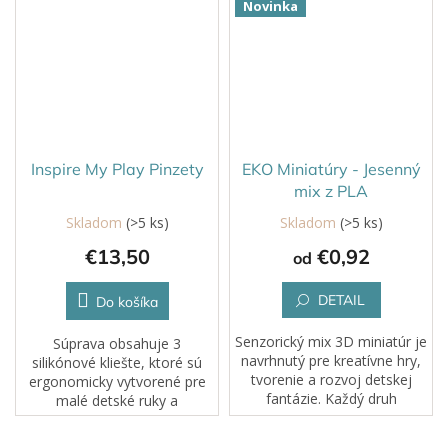
Novinka
Inspire My Play Pinzety
EKO Miniatúry - Jesenný
mix z PLA
Skladom
(>5 ks)
Skladom
(>5 ks)
€13,50
€0,92
od
DETAIL
Do košíka
Senzorický mix 3D miniatúr je
Súprava obsahuje 3
navrhnutý pre kreatívne hry,
silikónové kliešte, ktoré sú
tvorenie a rozvoj detskej
ergonomicky vytvorené pre
fantázie. Každý druh
malé detské ruky a
obsahuje 4ks miniatúr alebo
jednoduché použitie. Rozvíja
rovno môžete vybrať celú
jemné motorické zručnosti,