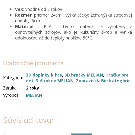
Vek
: vhodné od 3 rokov
Rozmer
: priemer 24cm , výška tácky: 2cm, výška stredovej
nádoby: 6cm
Materiál
: PLA
( Tento materiál je vyrobený z
obnoviteľných zdrojov, ako je kukuričný škrob a vyniká
odolnosťou až do teploty približne 50
°C
Dodatočné parametre
3D doplnky k hre
,
3D hračky MELIAN
,
Hračky pre
Kategória
:
deti 3-6 rokov MELIAN
,
Zobraziť ďalšie kategórie
Záruka
:
2 roky
Výrobca
:
MELIAN
Súvisiaci tovar