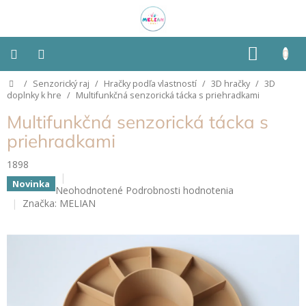
Prejsť
na
obsah
NÁKU
KOŠÍK
Domov
/
Senzorický raj
/
Hračky podľa vlastností
/
3D hračky
/
3D
Montessori
doplnky k hre
/
Multifunkčná senzorická tácka s priehradkami
Multifunkčná senzorická tácka s
Detská
izba
priehradkami
1898
Senzorické
pomôcky
Novinka
Priemerné
Neohodnotené
Podrobnosti hodnotenia
hodnotenie
Značka:
MELIAN
Hračky
produktu
podľa
je
typu
0,0
z
5
Hračky
podľa
hviezdičiek.
vlastností