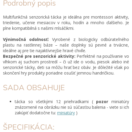
Podrobný popis
Multifunkčná senzorická tácka je ideálna pre montessori aktivity,
triedenie, učenie mesiacov v roku, hodín a mnoho ďalšieho. Je
plne kompatibilná s našimi mlsáčikmi.
Výnimočná odolnosť:
Vyrobené z biologicky odbúrateľného
plastu na rastlinnej báze – naše doplnky sú pevné a trvácne,
ideálne aj pre tie najaktívnejšie hravé chvíle.
Bezpečné pre senzorické aktivity:
Perfektné na používanie vo
vlhkom aj suchom prostredí – či už ide o vodu, piesok alebo iné
senzorické tácky, deti sa môžu hrať bez obáv.
Je dôležité však po
skončení hry produkty poriadne osušiť jemnou handričkou.
SADA OBSAHUJE
tácka so všetkými 12 priehradkami (
pozor
miniatúry
znázornené na obrázku nie sú súčasťou balenia - viete si ich
zakúpiť dodatočne tu:
miniatúry
)
ŠPECIFIKÁCIA: