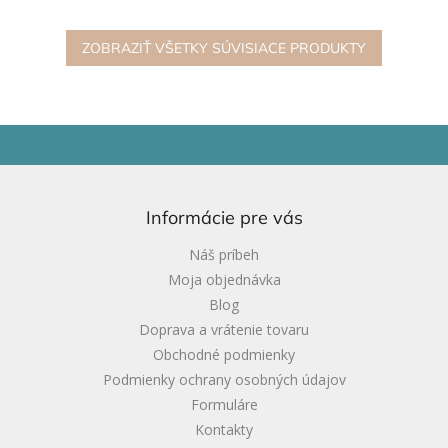
sadu ( šiška, jablko, žaluď,
silu rúk a koncentráciu. Sú...
list,...
ZOBRAZIŤ VŠETKY SÚVISIACE PRODUKTY
Z
á
p
ä
Informácie pre vás
t
i
Náš príbeh
e
Moja objednávka
Blog
Doprava a vrátenie tovaru
Obchodné podmienky
Podmienky ochrany osobných údajov
Formuláre
Kontakty