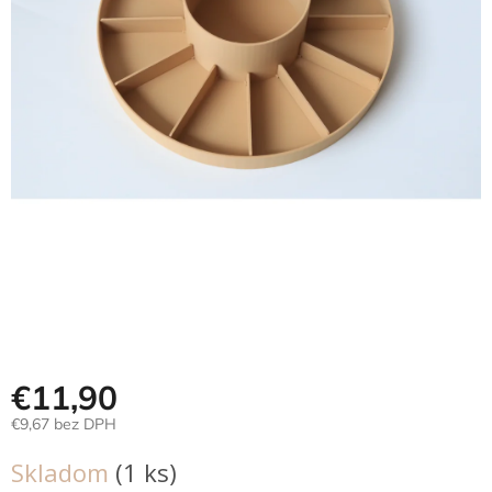
Hračky
podľa
veku
Hračky
podľa
príležitosti
Značky
Senzorický
raj
Prihlásenie
€11,90
€9,67 bez DPH
Jednotková
Skladom
(1 ks)
cena: