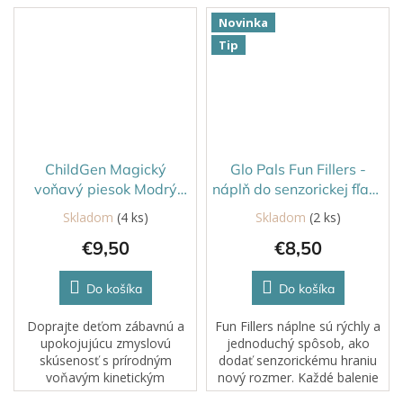
Novinka
Tip
ChildGen Magický
Glo Pals Fun Fillers -
voňavý piesok Modrý
náplň do senzorickej fľaše
500g
Farma
Skladom
(4 ks)
Skladom
(2 ks)
€9,50
€8,50
Do košíka
Do košíka
Doprajte deťom zábavnú a
Fun Fillers náplne sú rýchly a
upokojujúcu zmyslovú
jednoduchý spôsob, ako
skúsenosť s prírodným
dodať senzorickému hraniu
voňavým kinetickým
nový rozmer. Každé balenie
pieskom, ktorý rozvíja
obsahuje starostlivo vybrané