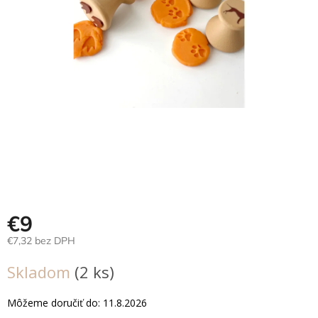
Hračky
podľa
veku
Hračky
podľa
príležitosti
Značky
Senzorický
raj
Prihlásenie
€9
€7,32 bez DPH
Jednotková
Skladom
(2 ks)
cena:
Môžeme doručiť do:
11.8.2026