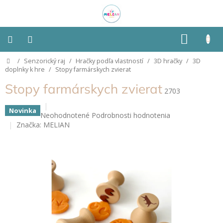
Prejsť
na
obsah
NÁKU
KOŠÍK
Domov
/
Senzorický raj
/
Hračky podľa vlastností
/
3D hračky
/
3D
Montessori
doplnky k hre
/
Stopy farmárskych zvierat
Stopy farmárskych zvierat
Detská
2703
izba
Novinka
Priemerné
Neohodnotené
Podrobnosti hodnotenia
Senzorické
hodnotenie
Značka:
MELIAN
pomôcky
produktu
je
0,0
Hračky
z
podľa
typu
5
hviezdičiek.
Hračky
podľa
vlastností