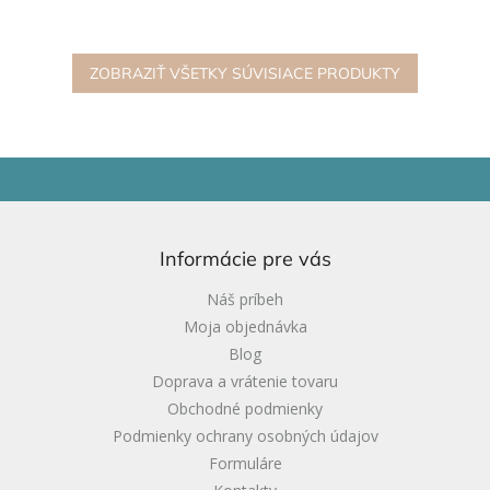
fantáziu, jemnú motoriku a
tematické doplnky, ktoré
ponúka dokonalý relax.
obohatia Glo Pals senzorické
nádoby...
ZOBRAZIŤ VŠETKY SÚVISIACE PRODUKTY
Z
á
p
ä
Informácie pre vás
t
i
Náš príbeh
e
Moja objednávka
Blog
Doprava a vrátenie tovaru
Obchodné podmienky
Podmienky ochrany osobných údajov
Formuláre