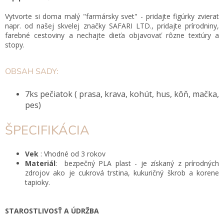
Vytvorte si doma malý "farmársky svet" - pridajte figúrky zvierat
napr. od našej skvelej značky SAFARI LTD., pridajte prírodniny,
farebné cestoviny a nechajte dieťa objavovať rôzne textúry a
stopy.
OBSAH SADY:
7ks pečiatok ( prasa, krava, kohút, hus, kôň, mačka,
pes)
ŠPECIFIKÁCIA
Vek
: Vhodné od 3 rokov
Materiál
: bezpečný PLA plast - je získaný z prírodných
zdrojov ako je cukrová trstina, kukuričný škrob a korene
tapioky.
STAROSTLIVOSŤ A ÚDRŽBA