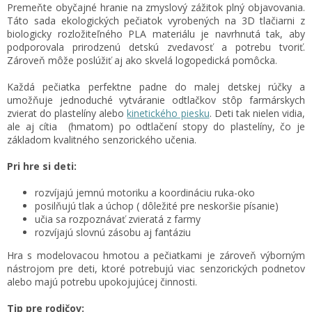
Premeňte obyčajné hranie na zmyslový zážitok plný objavovania.
Táto sada ekologických pečiatok vyrobených na 3D tlačiarni z
biologicky rozložiteľného PLA materiálu je navrhnutá tak, aby
podporovala prirodzenú detskú zvedavosť a potrebu tvoriť.
Zároveň môže poslúžiť aj ako skvelá logopedická pomôcka.
Každá pečiatka perfektne padne do malej detskej rúčky a
umožňuje jednoduché vytváranie odtlačkov stôp farmárskych
zvierat do plastelíny alebo
kinetického piesku
. Deti tak nielen vidia,
ale aj cítia (hmatom) po odtlačení stopy do plastelíny, čo je
základom kvalitného senzorického učenia.
Pri hre si deti:
rozvíjajú jemnú motoriku a koordináciu ruka-oko
posilňujú tlak a úchop ( dôležité pre neskoršie písanie)
učia sa rozpoznávať zvieratá z farmy
rozvíjajú slovnú zásobu aj fantáziu
Hra s modelovacou hmotou a pečiatkami je zároveň výborným
nástrojom pre deti, ktoré potrebujú viac senzorických podnetov
alebo majú potrebu upokojujúcej činnosti.
Tip pre rodičov: