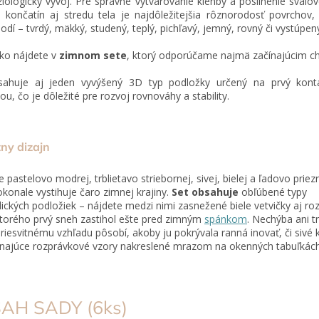
ziologický vývoj. Pre správne vytvarovanie klenby a posilnenie sval
 končatín aj stredu tela je najdôležitejšia rôznorodosť povrchov,
hodí – tvrdý, mäkký, studený, teplý, pichľavý, jemný, rovný či vystúpen
ko nájdete v
zimnom sete
, ktorý odporúčame najmä začínajúcim 
sahuje aj jeden vyvýšený 3D typ podložky určený na prvý kont
ou, čo je dôležité pre rozvoj rovnováhy a stability.
ny dizajn
e pastelovo modrej, trblietavo striebornej, sivej, bielej a ľadovo priez
okonale vystihuje čaro zimnej krajiny.
Set obsahuje
obľúbené typy
ických podložiek – nájdete medzi nimi zasnežené biele vetvičky aj ro
ktorého prvý sneh zastihol ešte pred zimným
spánkom
. Nechýba ani t
riesvitnému vzhľadu pôsobí, akoby ju pokrývala ranná inovať, či sivé
najúce rozprávkové vzory nakreslené mrazom na okenných tabuľkách
AH SADY (6ks)