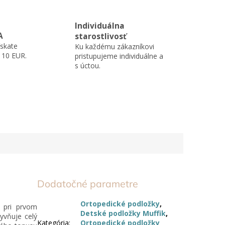
Individuálna
A
starostlivosť
skate
Ku každému zákazníkovi
110 EUR.
pristupujeme individuálne a
s úctou.
Dodatočné parametre
Ortopedické podložky
,
ž pri prvom
Detské podložky Muffik
,
yvňuje celý
Kategória
:
Ortopedické podložky