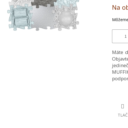
Jednotk
Na o
cena:
Môžeme 
Máte d
Objavt
jedin
MUFFIK
podpor
TLAČ