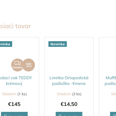
siaci tovar
vinka
Novinka
ZADARMO
€220
–34 %
ZADARMO
edací vak TEDDY
Limitka Ortopedická
Muffi
krémový
podložka -Kmene
podlo
tvrdé Pastelovo
tv
Skladom
(1 ks)
Skladom
(3 ks)
Sk
modrá
€145
€14,50