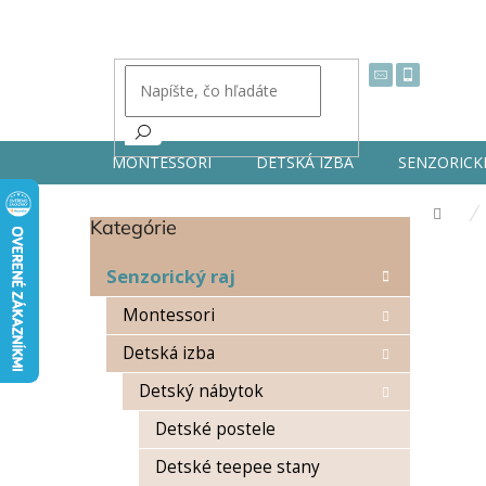
Prejsť
na
obsah
MONTESSORI
DETSKÁ IZBA
SENZORICK
Dom
Kategórie
Preskočiť
B
kategórie
o
Senzorický raj
č
n
Montessori
ý
Detská izba
p
a
Detský nábytok
n
e
Detské postele
l
Detské teepee stany