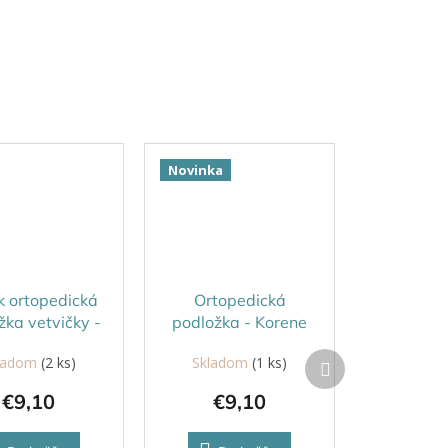
Novinka
k ortopedická
Ortopedická
žka vetvičky -
podložka - Korene
rdá/hnedá
mäkké
Ďalší
ladom
(2 ks)
Skladom
(1 ks)
produkt
€9,10
€9,10