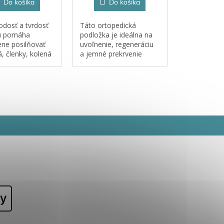
Do košíka
Do košíka
dosť a tvrdosť
Táto ortopedická
u pomáha
podložka je ideálna na
ene posilňovať
uvoľnenie, regeneráciu
á, členky, kolená
a jemné prekrvenie
 tela už u
chodidiel, čo je
úcich chodcov.
mimoriadne dôležité pri
ich posilňovaní aj
rehabilitácii. Mäkký,
členitý povrch zároveň
podporuje...