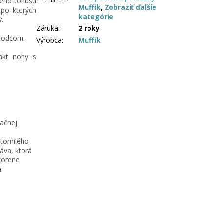
ového tonusu
Muffik
,
Zobraziť ďalšie
 po ktorých
kategórie
ý.
Záruka
:
2 roky
chodcom.
Výrobca
:
Muffik
akt nohy s
račnej
ztomilého
ráva, ktorá
 korene
.