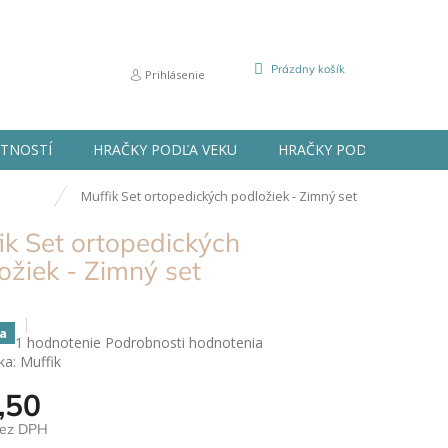
NÁKUPNÝ
Prázdny košík
Prihlásenie
KOŠÍK
STNOSTÍ
HRAČKY PODĽA VEKU
HRAČKY PODĽA PRÍLEŽIT
Muffik Set ortopedických podložiek - Zimný set
ik Set ortopedických
ožiek - Zimný set
a
Priemerné
1 hodnotenie
Podrobnosti hodnotenia
hodnotenie
ka:
Muffik
produktu
,50
je
5,0
bez DPH
z