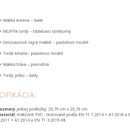
× Mäkké korene – biele
× MUFFIK tvrdý – trblietavo strieborný
× Dinosaurové vajce mäkké – pastelovo modré
× Tvrdé kmene– pastelovo modré
× Mäkká tráva – priesvitná
× Tvrdý ježko – biely
CIFIKÁCIA:
ozmery
jednej podložky: 29,79 cm x 29,79 cm
ateriál
: mäkčené PVC - testované podľa EN 71-1:2014 + A1:2018 a 
:2011 + A1:2014 a EN 71-3:2019-08