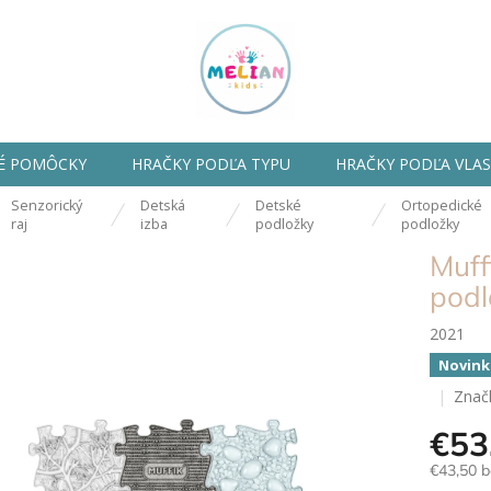
É POMÔCKY
HRAČKY PODĽA TYPU
HRAČKY PODĽA VLA
Senzorický
Detská
Detské
Ortopedické
ov
raj
izba
podložky
podložky
Muff
podl
2021
Novink
Znač
€53
€43,50 