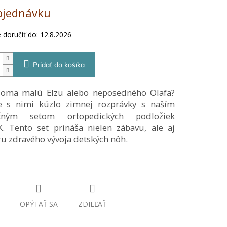
5
ová
bjednávku
hviezdičiek.
doručiť do:
12.8.2026
Pridať do košíka
oma malú Elzu alebo neposedného Olafa?
e s nimi kúzlo zimnej rozprávky s naším
ečným setom ortopedických podložiek
. Tento set prináša nielen zábavu, ale aj
u zdravého vývoja detských nôh.
OPÝTAŤ SA
ZDIEĽAŤ