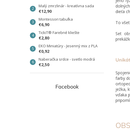
jeho fy
Malý zmrzlinár - kreatívna sada
dolných
€12,90
dieťa c
Montessori tabuľka
To všet
€6,90
TickiT® Farebné kliešte
Set ob
€2,80
prekážk
EKO Miniatúry - Jesenný mix z PLA
€0,92
Naberačka srdce - svetlo modrá
Unikát
€2,50
Spojeni
farby d
ortoped
Facebook
ježka, 
vďaka p
pripomí
OBS