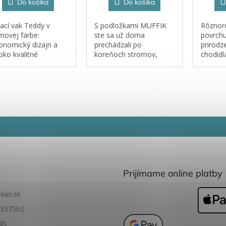
Do košíka
Do košíka
ací vak Teddy v
S podložkami MUFFIK
Rôznoro
movej farbe:
ste sa už doma
povrch
onomický dizajn a
prechádzali po
prirodz
oko kvalitné
koreňoch stromov,
chodidl
eriály pre
šiškách, orieškoch,
aj stred
rekonateľné
gaštanoch aj
začínaj
odlie. Ľahké a ľahko
vetvičkách… Do rodiny
nosné kreslo je
lesných povrchov
álnym spoločníkom
jednoznačne patria aj
 chvíle oddychu v
kmene.
dom...
Prijímame online platby
lian.sk
337562
ids