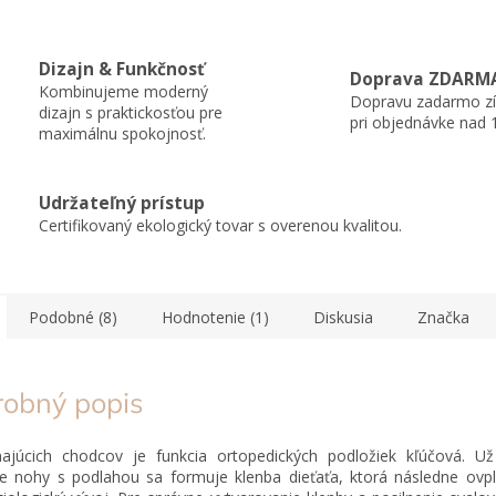
Dizajn & Funkčnosť
Doprava ZDARM
Kombinujeme moderný
Dopravu zadarmo zí
dizajn s praktickosťou pre
pri objednávke nad 
maximálnu spokojnosť.
Udržateľný prístup
Certifikovaný ekologický tovar s overenou kvalitou.
Podobné (8)
Hodnotenie (1)
Diskusia
Značka
robný popis
najúcich chodcov je funkcia ortopedických podložiek kľúčová. U
e nohy s podlahou sa formuje klenba dieťaťa, ktorá následne ovpl