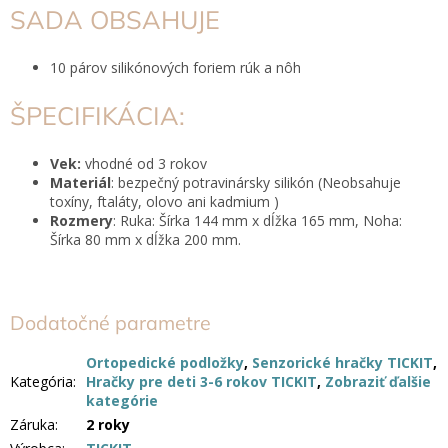
SADA OBSAHUJE
10 párov silikónových foriem rúk a nôh
ŠPECIFIKÁCIA:
Vek:
vhodné od 3 rokov
Materiál
: bezpečný potravinársky silikón (Neobsahuje
toxíny, ftaláty, olovo ani kadmium )
Rozmery
:
Ruka: Šírka 144 mm x dĺžka 165 mm, Noha:
Šírka 80 mm x dĺžka 200 mm.
Dodatočné parametre
Ortopedické podložky
,
Senzorické hračky TICKIT
,
Kategória
:
Hračky pre deti 3-6 rokov TICKIT
,
Zobraziť ďalšie
kategórie
Záruka
:
2 roky