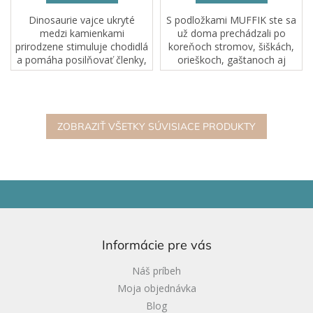
Dinosaurie vajce ukryté
S podložkami MUFFIK ste sa
medzi kamienkami
už doma prechádzali po
prirodzene stimuluje chodidlá
koreňoch stromov, šiškách,
a pomáha posilňovať členky,
orieškoch, gaštanoch aj
kolená aj stred tela už u
vetvičkách… Do rodiny
začínajúcich chodcov. U
lesných povrchov
starších detí účinne
jednoznačne patria aj kmene.
precvičuje pozdĺžnu aj...
ZOBRAZIŤ VŠETKY SÚVISIACE PRODUKTY
Z
á
p
ä
Informácie pre vás
t
i
Náš príbeh
e
Moja objednávka
Blog