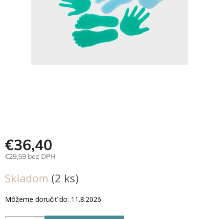
Hračky
podľa
veku
Hračky
podľa
príležitosti
Značky
Senzorický
raj
€36,40
Prihlásenie
€29,59 bez DPH
Jednotková
Skladom
(2 ks)
cena:
Môžeme doručiť do:
11.8.2026