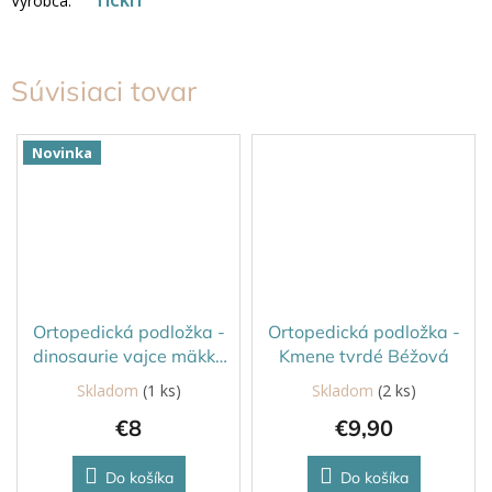
Výrobca
:
TICKIT
Súvisiaci tovar
Novinka
Ortopedická podložka -
Ortopedická podložka -
dinosaurie vajce mäkké
Kmene tvrdé Béžová
Pastelovo modrá
Skladom
(1 ks)
Skladom
(2 ks)
€8
€9,90
Do košíka
Do košíka