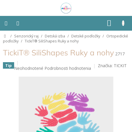
Prejsť
na
obsah
NÁKU
KOŠÍK
Domov
/
Senzorický raj
/
Detská izba
/
Detské podložky
/
Ortopedické
Montessori
podložky
/
TickiT® SiliShapes Ruky a nohy
TickiT® SiliShapes Ruky a nohy
Detská
2717
izba
Značka:
TICKIT
Tip
Priemerné
Neohodnotené
Podrobnosti hodnotenia
Senzorické
hodnotenie
pomôcky
produktu
je
0,0
Hračky
z
podľa
typu
5
hviezdičiek.
Hračky
podľa
vlastností