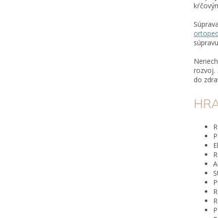
kŕčovým
Súprav
ortope
súpravu
Nenecha
rozvoj.
do zdra
HRA
R
P
E
R
A
S
P
R
R
P