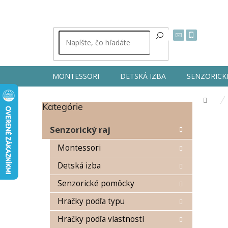
Prejsť
na
obsah
MONTESSORI
DETSKÁ IZBA
SENZORICK
Dom
Kategórie
Preskočiť
B
kategórie
o
Senzorický raj
č
n
Montessori
ý
Detská izba
p
a
Senzorické pomôcky
n
e
Hračky podľa typu
l
Hračky podľa vlastností