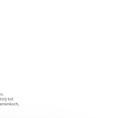
tu.
torý bol
kamienkoch,