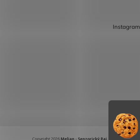
Instagram
Copyright 2026
Melian - Senzorický Raj
. Všetky práva vy