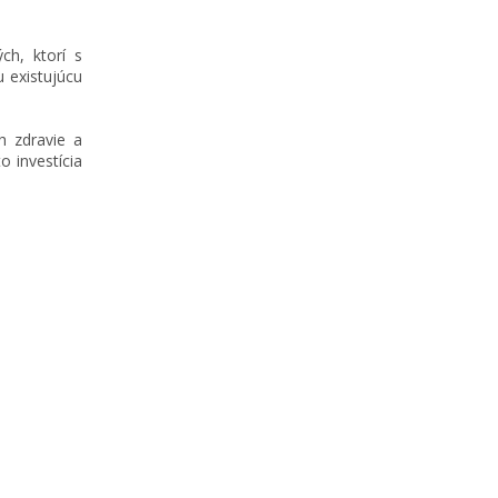
h, ktorí s
u existujúcu
h zdravie a
to investícia