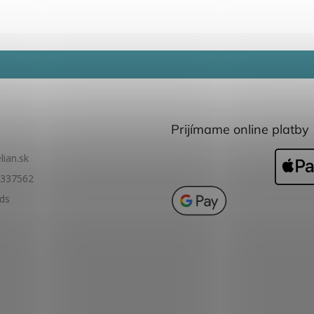
Prijímame online platby
lian.sk
337562
ids