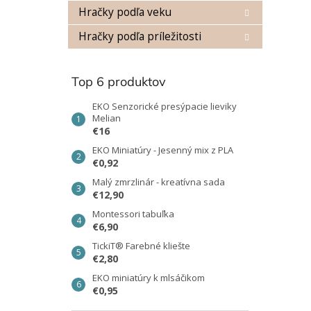
Hračky podľa veku
Hračky podľa príležitosti
Top 6 produktov
EKO Senzorické presýpacie lieviky
Melian
€16
EKO Miniatúry - Jesenný mix z PLA
€0,92
Malý zmrzlinár - kreatívna sada
€12,90
Montessori tabuľka
€6,90
TickiT® Farebné kliešte
€2,80
EKO miniatúry k mlsáčikom
€0,95