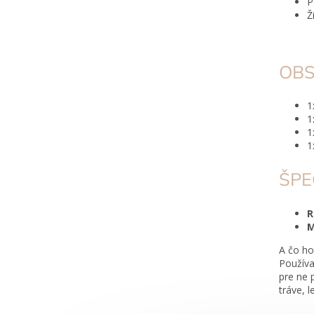
P
Ž
OBS
1
1
1
1
ŠPE
R
M
A čo ho
Používa
pre ne 
tráve, 