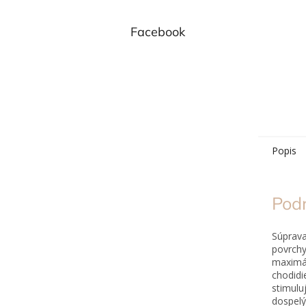
Facebook
Popis
Pod
Súprava
povrch
maximál
chodidi
stimulu
dospel