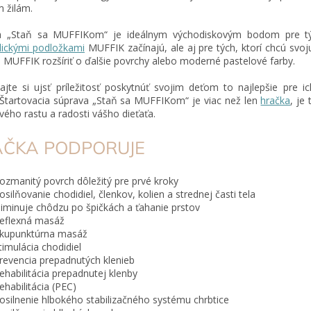
 žilám.
a „Staň sa MUFFIKom“ je ideálnym východiskovým bodom pre týc
dickými podložkami
MUFFIK začínajú, ale aj pre tých, ktorí chcú svoj
 MUFFIK rozšíriť o ďalšie povrchy alebo moderné pastelové farby.
jte si ujsť príležitosť poskytnúť svojim deťom to najlepšie pre ic
 Štartovacia súprava „Staň sa MUFFIKom“ je viac než len
hračka
, je 
vého rastu a radosti vášho dieťaťa.
ČKA PODPORUJE
ozmanitý povrch dôležitý pre prvé kroky
osilňovanie chodidiel, členkov, kolien a strednej časti tela
liminuje chôdzu po špičkách a ťahanie prstov
eflexná masáž
kupunktúrna masáž
timulácia chodidiel
revencia prepadnutých klenieb
ehabilitácia prepadnutej klenby
ehabilitácia (PEC)
osilnenie hlbokého stabilizačného systému chrbtice