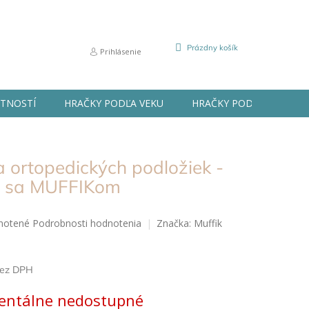
NÁKUPNÝ
Prázdny košík
Prihlásenie
KOŠÍK
STNOSTÍ
HRAČKY PODĽA VEKU
HRAČKY PODĽA PRÍLEŽIT
 ortopedických podložiek -
ň sa MUFFIKom
né
notené
Podrobnosti hodnotenia
Značka:
Muffik
nie
u
bez DPH
ová
ntálne nedostupné