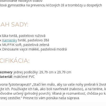
osilňovanie hlbokých svalov
ilová gymnastika na prevenciu kŕčových žíl a trombózy u dospelých
AH SADY:
x lúka tvrdá, pastelovo ružová
x
Kamienky
tvrdé, pastelovo žlté
x MUFFIK soft, pastelová zelená
x Dinosaurie vajce mäkké, pastelová modrá
CIFIKÁCIA:
ozmery
jednej podložky: 29,79 cm x 29,79 cm
ateriál
: mäkčené PVC
voria fyzioterapeuti? „Stačí len málo, aby sa vaše nohy prebrali k živo
jte ich. Používajte ich tak, ako boli navrhnuté (naboso), a na teréne, k
pôvodne určený (prírodný povrch). Vítaná je rozmanitosť, chôdza po 
lesnej cestičke.“ Presne to vám ponúka naša súprava.