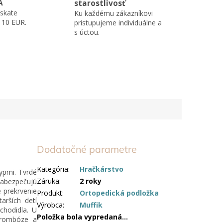
A
starostlivosť
skate
Ku každému zákazníkovi
110 EUR.
pristupujeme individuálne a
s úctou.
Dodatočné parametre
Kategória
:
Hračkárstvo
ypmi. Tvrdé
Záruka
:
2 roky
abezpečujú
 prekrvenie
Produkt
:
Ortopedická podložka
tarších detí
Výrobca
:
Muffik
chodidla. U
Položka bola vypredaná…
 trombóze a