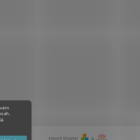
 vám
bsah,
tu
.
Vytvoril Shoptet
&