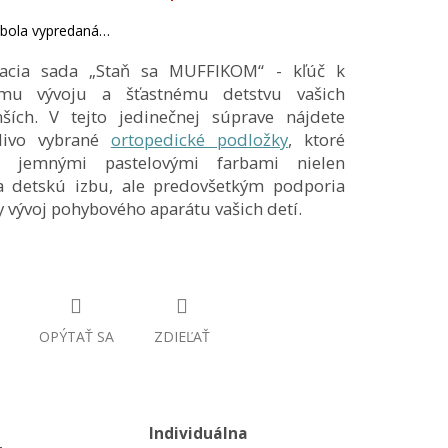
ek.
 bola vypredaná…
vacia sada „Staň sa MUFFIKOM“ - kľúč k
ému vývoju a šťastnému detstvu vašich
ších. V tejto jedinečnej súprave nájdete
tlivo vybrané
ortopedické podložky
, ktoré
mi jemnými pastelovými farbami nielen
ia detskú izbu, ale predovšetkým podporia
 vývoj pohybového aparátu vašich detí.
OPÝTAŤ SA
ZDIEĽAŤ
Individuálna