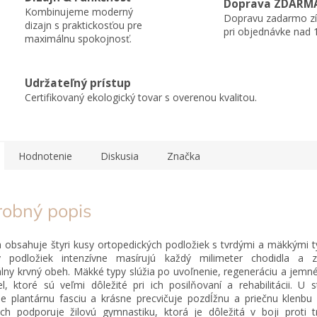
Doprava ZDARM
Kombinujeme moderný
Dopravu zadarmo zí
dizajn s praktickosťou pre
pri objednávke nad 
maximálnu spokojnosť.
Udržateľný prístup
Certifikovaný ekologický tovar s overenou kvalitou.
Hodnotenie
Diskusia
Značka
robný popis
 obsahuje štyri kusy ortopedických podložiek s tvrdými a mäkkými t
y podložiek intenzívne masírujú každý milimeter chodidla a z
ny krvný obeh. Mäkké typy slúžia po uvoľnenie, regeneráciu a jemné
el, ktoré sú veľmi dôležité pri ich posilňovaní a rehabilitácii. U s
je plantárnu fasciu a krásne precvičuje pozdĺžnu a priečnu klenbu 
ých podporuje žilovú gymnastiku, ktorá je dôležitá v boji proti