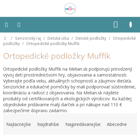
Prejsť
na
obsah
NÁKU
KOŠÍK
Domov
/
Senzorický raj
/
Detská izba
/
Detské podložky
/
Ortopedické
Montessori
podložky
/
Ortopedické podložky Muffik
Ortopedické podložky Muffik
Detská
izba
Ortopedické podložky Muffik na Melian.sk podporujú prirodzený
vývoj detí prostredníctvom hry, objavovania a samostatnosti.
Senzorické
Vyberajte podľa veku, aktuálnych schopností a záujmov dieťaťa.
pomôcky
Senzorické a edukačné pomôcky by mali podporovať sústredenie,
koordináciu a radosť z objavovania. Na Melian.sk nájdete
Hračky
produkty od certifikovaných a ekologických výrobcov. Ku každej
podľa
objednávke pridávame malý darček a pri nákupe nad 110 €
typu
zabezpečíme dopravu zadarmo.
R
a
Hračky
Najlacnejšie
Najdrahšie
Najpredávanejšie
Abecedne
podľa
d
vlastností
e