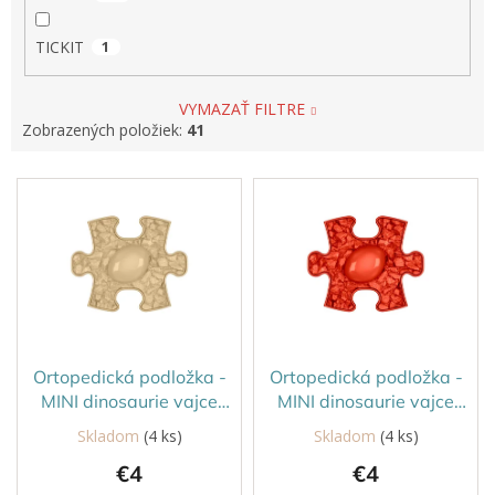
TICKIT
1
VYMAZAŤ FILTRE
Zobrazených položiek:
41
V
ý
p
i
s
p
r
o
d
Ortopedická podložka -
Ortopedická podložka -
u
MINI dinosaurie vajce
MINI dinosaurie vajce
k
tvrdé Béžová
tvrdé, červená LIMITKA
Skladom
(4 ks)
Skladom
(4 ks)
t
€4
€4
o