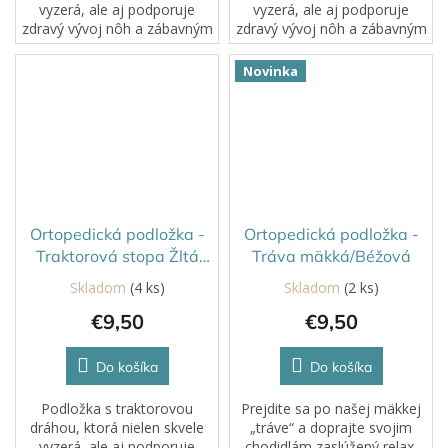
vyzerá, ale aj podporuje
vyzerá, ale aj podporuje
zdravý vývoj nôh a zábavným
zdravý vývoj nôh a zábavným
spôsobom stimuluje zmysly
spôsobom stimuluje zmysly.
Novinka
Ortopedická podložka -
Ortopedická podložka -
Traktorová stopa Žltá
Tráva mäkká/Béžová
Tvrdá
Skladom
(4 ks)
Skladom
(2 ks)
€9,50
€9,50
Do košíka
Do košíka
Podložka s traktorovou
Prejdite sa po našej mäkkej
dráhou, ktorá nielen skvele
„tráve“ a doprajte svojim
vyzerá, ale aj podporuje
chodidlám zaslúžený relax.