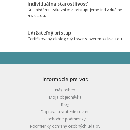
s
Individuálna starostlivosť
u
Ku každému zákazníkovi pristupujeme individuálne
a s úctou.
Udržateľný prístup
Certifikovaný ekologický tovar s overenou kvalitou.
Z
á
p
ä
Informácie pre vás
t
i
Náš príbeh
e
Moja objednávka
Blog
Doprava a vrátenie tovaru
Obchodné podmienky
Podmienky ochrany osobných údajov