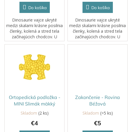
v
Do košíka
Do košíka
Dinosaurie vajce ukryté
Dinosaurie vajce ukryté
medzi skalami krásne posilnia
medzi skalami krásne posilnia
členky, kolená a stred tela
členky, kolená a stred tela
začínajúcich chodcov. U
začínajúcich chodcov. U
starších detí krásne precvičí
starších detí krásne precvičí
pozdĺžnu a priečnu klenbu
pozdĺžnu a priečnu klenbu
chodidiel, aby sa predišlo
chodidiel, aby sa predišlo
plochým...
plochým...
Ortopedická podložka -
Zakončenie - Rovina
MINI Slimák mäkký
Béžová
Skladom
(2 ks)
Skladom
(>5 ks)
€4
€5