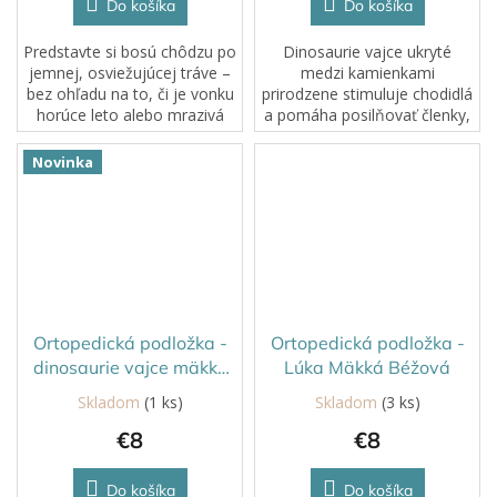
Do košíka
Do košíka
Predstavte si bosú chôdzu po
Dinosaurie vajce ukryté
jemnej, osviežujúcej tráve –
medzi kamienkami
bez ohľadu na to, či je vonku
prirodzene stimuluje chodidlá
horúce leto alebo mrazivá
a pomáha posilňovať členky,
zima. So zakončovacími
kolená aj stred tela už u
dielmi ortopedických
začínajúcich chodcov. U
Novinka
podložiek MUFFIK s
starších detí účinne
povrchom Tráva...
precvičuje pozdĺžnu aj...
Ortopedická podložka -
Ortopedická podložka -
dinosaurie vajce mäkké
Lúka Mäkká Béžová
Pastelovo modrá
Skladom
(1 ks)
Skladom
(3 ks)
€8
€8
Do košíka
Do košíka