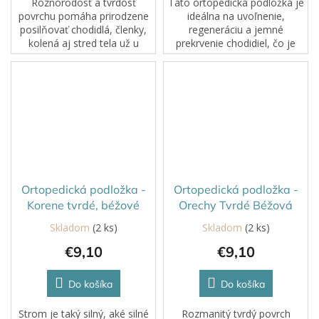
Rôznorodosť a tvrdosť
Táto ortopedická podložka je
povrchu pomáha prirodzene
ideálna na uvoľnenie,
posilňovať chodidlá, členky,
regeneráciu a jemné
kolená aj stred tela už u
prekrvenie chodidiel, čo je
začínajúcich chodcov.
mimoriadne dôležité pri ich
posilňovaní aj rehabilitácii.
Mäkký, členitý povrch
zároveň podporuje...
Ortopedická podložka -
Ortopedická podložka -
Korene tvrdé, béžové
Orechy Tvrdé Béžová
Skladom
(2 ks)
Skladom
(2 ks)
€9,10
€9,10
Do košíka
Do košíka
Strom je taký silný, aké silné
Rozmanitý tvrdý povrch