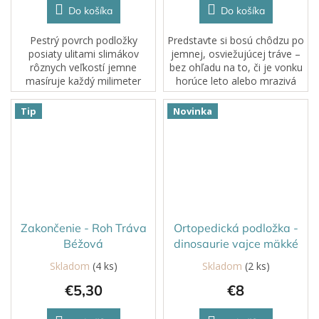
Do košíka
Do košíka
Pestrý povrch podložky
Predstavte si bosú chôdzu po
posiaty ulitami slimákov
jemnej, osviežujúcej tráve –
rôznych veľkostí jemne
bez ohľadu na to, či je vonku
masíruje každý milimeter
horúce leto alebo mrazivá
chodidla a maximalizuje
zima. So zakončovacími
prekrvenie, čo je veľmi
dielmi ortopedických
Tip
Novinka
dôležité napríklad pre
podložiek MUFFIK s
začiatočníkov. Posilní tiež...
povrchom Tráva...
Zakončenie - Roh Tráva
Ortopedická podložka -
Béžová
dinosaurie vajce mäkké
Skladom
(4 ks)
Skladom
(2 ks)
€5,30
€8