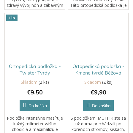
zdravý vývoj nôh a zábavným
Táto ortopedická podložka je
spôsobom stimuluje zmysly.
určená na uvoľnenie,
regeneráciu a jemné
Tip
prekrvenie chodidiel, ktoré je
pri ich...
Ortopedická podložka -
Ortopedická podložka -
Twister Tvrdý
Kmene tvrdé Béžová
Skladom
(2 ks)
Skladom
(2 ks)
€9,50
€9,90
Do košíka
Do košíka
Podložka intenzívne masíruje
S podložkami MUFFIK ste sa
každý milimeter vášho
už doma prechádzali po
chodidla a maximalizuje
koreňoch stromov, šiškách,