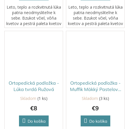
Leto, teplo a rozkvitnutá lúka
Leto, teplo a rozkvitnutá lúka
patria neodmysliteľne k
patria neodmysliteľne k
sebe. Bzukot včiel, vôňa
sebe. Bzukot včiel, vôňa
kvetov a pestrá paleta kvetov
kvetov a pestrá paleta kvetov
láka na prechádzku! Prší a je
láka na prechádzku! Prší a je
zima? Nevadí! Prejdite sa po
zima? Nevadí! Prejdite sa po
našej mäkkej lúke...
našej mäkkej lúke...
Ortopedická podložka -
Ortopedická podložka -
Lúka tvrdá Ružová
Muffik Mäkký Pastelovo
zelená
Skladom
(1 ks)
Skladom
(3 ks)
€8
€9
Do košíka
Do košíka