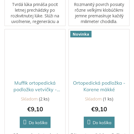
Tvrdá lúka prináša pocit
Rozmanitý povrch posiaty
letnej prechádzky po
rôzne veľkými klobúčikmi
rozkvitnutej lúke. Slúži na
jemne premasíruje každý
uvoľnenie, regeneráciu a
milimeter chodidla.
jemné prekrvenie chodidiel.
Novinka
Muffik ortopedická
Ortopedická podložka -
podložka vetvičky -
Korene mäkké
tvrdá/hnedá
Skladom
(2 ks)
Skladom
(1 ks)
€9,10
€9,10
Do košíka
Do košíka