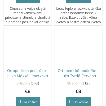
Dinosaurie vajce ukryté
Leto, teplo a rozkvitnutá lúka
medzi kamienkami
patria neodmysliteľne k
prirodzene stimuluje chodidlá
sebe. Bzukot včiel, vôňa
a pomáha posilňovať členky,
kvetov a pestrá paleta kvetov
kolená aj stred tela už u
láka na prechádzku! Prší a je
začínajúcich chodcov. U
zima? Nevadí! Prejdite sa po
starších detí účinne
našej mäkkej lúke...
precvičuje pozdĺžnu aj...
Ortopedická podložka -
Ortopedická podložka -
Lúka Mäkká Limetková
Lúka Tvrdá Červená
Skladom
(3 ks)
Skladom
(3 ks)
€8
€8
Do košíka
Do košíka