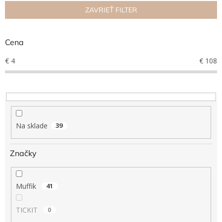
n
ZAVRIEŤ FILTER
Hračky
i
podľa
e
veku
p
Cena
r
Hračky
o
€
4
€
108
podľa
príležitosti
d
u
k
Značky
t
o
Senzorický
raj
v
Na sklade
39
Prihlásenie
Značky
Muffik
41
TICKIT
0