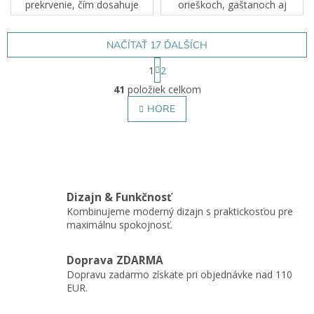
prekrvenie, čím dosahuje
orieškoch, gaštanoch aj
najlepšie výsledky pri
vetvičkách… Do rodiny
stimulácii chodidiel, a to ako
lesných povrchov
pri prevencii, tak aj pri...
jednoznačne patria aj kmene.
NAČÍTAŤ 17 ĎALŠÍCH
S
1
2
t
O
r
41
položiek celkom
v
á
l
HORE
n
á
k
o
d
v
a
a
c
n
i
i
e
e
Dizajn & Funkčnosť
p
Kombinujeme moderný dizajn s praktickosťou pre
r
maximálnu spokojnosť.
v
k
y
Doprava ZDARMA
v
Dopravu zadarmo získate pri objednávke nad 110
ý
EUR.
p
i