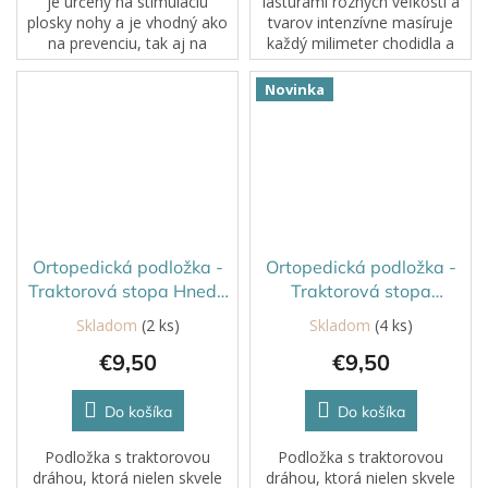
je určený na stimuláciu
lastúrami rôznych veľkostí a
plosky nohy a je vhodný ako
tvarov intenzívne masíruje
na prevenciu, tak aj na
každý milimeter chodidla a
rehabilitáciu pozdĺžne aj
podporuje jeho maximálne
priečne zborenej klenby
prekrvenie. Vďaka tomu
Novinka
chodidla. Gaštany podporujú
dosiahnete výrazné výsledky
rovnováhu,...
pri...
Ortopedická podložka -
Ortopedická podložka -
Traktorová stopa Hnedá
Traktorová stopa
Tvrdá
tvrdá/oranžová
Skladom
(2 ks)
Skladom
(4 ks)
€9,50
€9,50
Do košíka
Do košíka
Podložka s traktorovou
Podložka s traktorovou
dráhou, ktorá nielen skvele
dráhou, ktorá nielen skvele