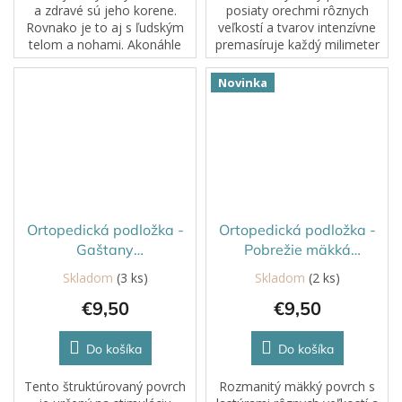
a zdravé sú jeho korene.
posiaty orechmi rôznych
Rovnako je to aj s ľudským
veľkostí a tvarov intenzívne
telom a nohami. Akonáhle
premasíruje každý milimeter
dôjde k nerovnováhe v
chodidla a maximálne ho
oblasti chodidiel, postupne to
prekrví.
Novinka
ovplyvní statiku celého tela.
Preto...
Ortopedická podložka -
Ortopedická podložka -
Gaštany
Pobrežie mäkká
mäkké/Limetková
Pastelovo fialová
Skladom
(3 ks)
Skladom
(2 ks)
€9,50
€9,50
Do košíka
Do košíka
Tento štruktúrovaný povrch
Rozmanitý mäkký povrch s